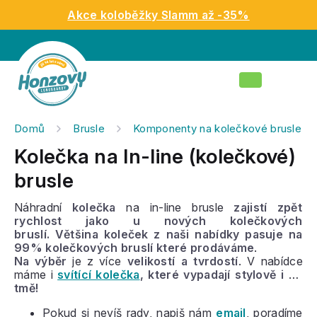
Přejít
Akce koloběžky Slamm až -35%
na
obsah
Nákupní
košík
Domů
Brusle
Komponenty na kolečkové brusle
Kolečka na In-line (kolečkové)
brusle
Náhradní
kolečka
na in-line brusle
zajistí zpět
rychlost jako u nových kolečkových
bruslí. Většina koleček z naši nabídky pasuje na
99% kolečkových bruslí které prodáváme
.
Na výběr
je z více
velikostí a tvrdostí
. V nabídce
máme i
svítící kolečka
, které vypadají stylově i ve
tmě!
Pokud si nevíš rady, napiš nám
email
, poradíme