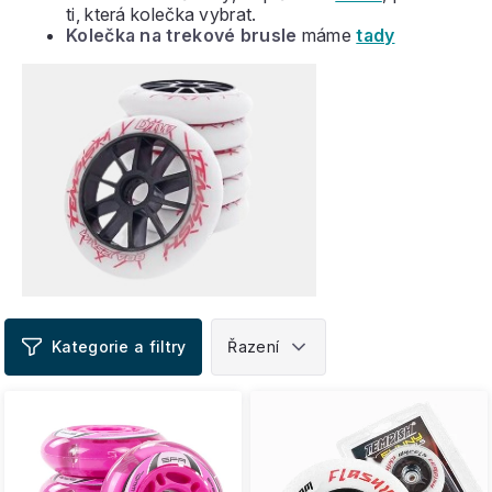
ti, která kolečka vybrat.
Kolečka na trekové brusle
máme
tady
V
ý
p
i
s
p
r