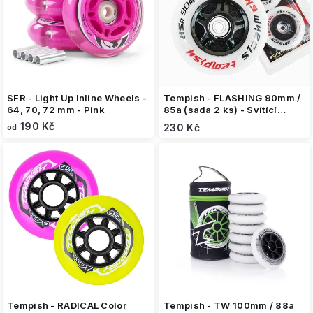
o
d
u
k
t
ů
SFR - Light Up Inline Wheels -
Tempish - FLASHING 90mm /
64, 70, 72 mm - Pink
85a (sada 2 ks) - Svítící
kolečka na inline brusle
190 Kč
230 Kč
od
Tempish - RADICAL Color
Tempish - TW 100mm / 88a