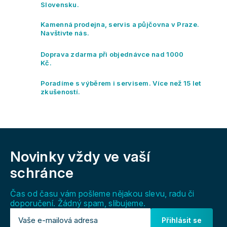
o
c
Slovensku.
v
í
á
p
Kamenná prodejna, servis a půjčovna v Praze.
n
r
Navštivte nás.
í
v
k
Doprava zdarma při objednávce nad 1000
y
Kč.
v
ý
Poradíme s výběrem i servisem. Více než 15 let
p
zkušeností.
i
s
u
Z
á
Novinky vždy
ve vaší
p
a
schránce
t
í
Čas od času vám pošleme nějakou slevu, radu či
doporučení. Žádný spam, slibujeme.
Přihlásit se