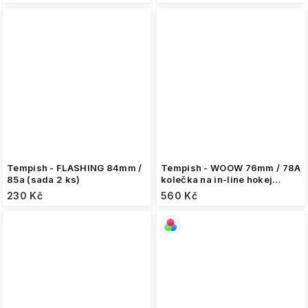
Tempish - FLASHING 84mm /
Tempish - WOOW 76mm / 78A
85a (sada 2 ks)
kolečka na in-line hokej
(sada 4 ks)
230 Kč
560 Kč