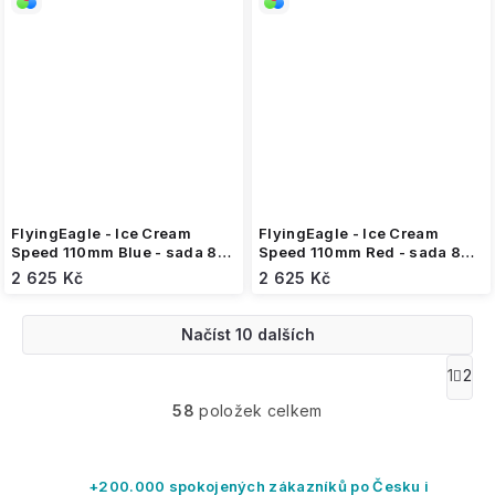
FlyingEagle - Ice Cream
FlyingEagle - Ice Cream
Speed 110mm Blue - sada 8
Speed 110mm Red - sada 8
inline koleček
inline koleček
2 625 Kč
2 625 Kč
Načíst 10 dalších
O
1
2
S
v
t
58
položek celkem
l
r
á
á
n
d
k
a
+200.000 spokojených zákazníků po Česku i