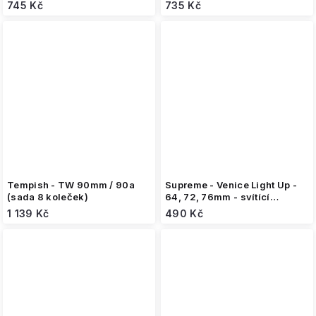
745 Kč
735 Kč
Tempish - TW 90mm / 90a
Supreme - Venice Light Up -
(sada 8 koleček)
64, 72, 76mm - svítící
kolečka na brusle (4 kusy)
1 139 Kč
490 Kč