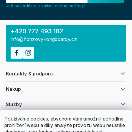
Jak nakládáme s vašimi osobními údaji?
+420 777 493 182
info@honzovy-longboardy.cz
Kontakty & podpora
Nákup
Služby
Používáme cookies, abychom Vám umožnili pohodlné
Všeobecné informace
prohlížení webu a díky analýze provozu webu neustále
zlepšovali jeho funkce, výkon a použitelnost.