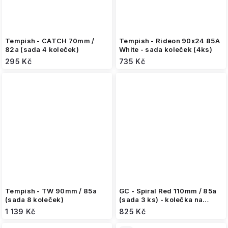
Tempish - CATCH 70mm /
Tempish - Rideon 90x24 85A
82a (sada 4 koleček)
White - sada koleček (4ks)
295 Kč
735 Kč
Tempish - TW 90mm / 85a
GC - Spiral Red 110mm / 85a
(sada 8 koleček)
(sada 3 ks) - kolečka na
inline brusle
1 139 Kč
825 Kč