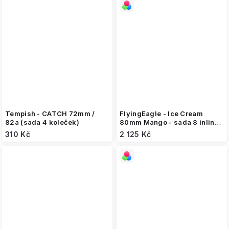
Tempish - CATCH 72mm /
FlyingEagle - Ice Cream
82a (sada 4 koleček)
80mm Mango - sada 8 inline
koleček
310 Kč
2 125 Kč