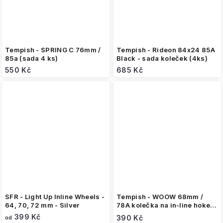
Tempish - SPRING C 76mm /
Tempish - Rideon 84x24 85A
85a (sada 4 ks)
Black - sada koleček (4ks)
550 Kč
685 Kč
SFR - Light Up Inline Wheels -
Tempish - WOOW 68mm /
64, 70, 72 mm - Silver
78A kolečka na in-line hokej
(sada 4 ks)
399 Kč
390 Kč
od