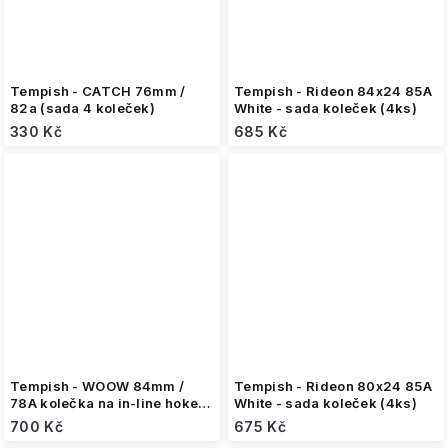
Tempish - CATCH 76mm /
Tempish - Rideon 84x24 85A
82a (sada 4 koleček)
White - sada koleček (4ks)
330 Kč
685 Kč
Tempish - WOOW 84mm /
Tempish - Rideon 80x24 85A
78A kolečka na in-line hokej
White - sada koleček (4ks)
(sada 4 ks)
700 Kč
675 Kč