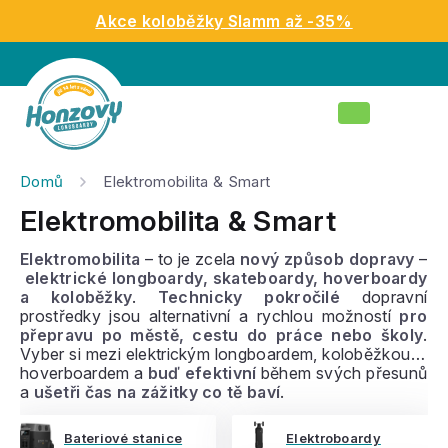
Přejít
Akce koloběžky Slamm až -35%
na
obsah
Nákupní
košík
Domů
Elektromobilita & Smart
Elektromobilita & Smart
Elektromobilita
– to je zcela
nový způsob dopravy
–
elektrické longboardy, skateboardy, hoverboardy
a koloběžky
.
Technicky pokročilé
dopravní
prostředky jsou alternativní a rychlou možností
pro
přepravu po městě, cestu do práce nebo školy
.
Vyber si mezi elektrickým longboardem, koloběžkou či
hoverboardem a
buď efektivní
během svých přesunů
a
ušetři čas na zážitky co tě baví
.
Bateriové stanice
Elektroboardy