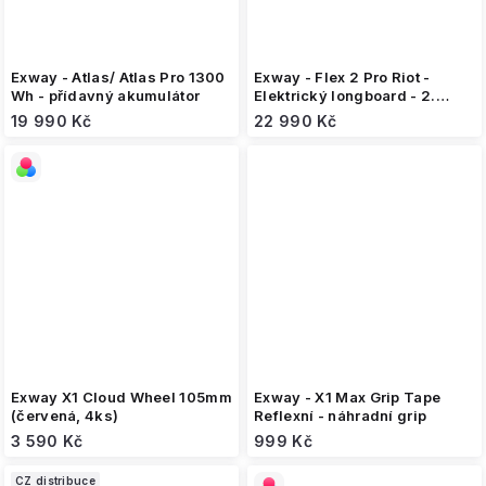
Exway - Atlas/ Atlas Pro 1300
Exway - Flex 2 Pro Riot -
Wh - přídavný akumulátor
Elektrický longboard - 2.
jakost
19 990 Kč
22 990 Kč
Exway X1 Cloud Wheel 105mm
Exway - X1 Max Grip Tape
(červená, 4ks)
Reflexní - náhradní grip
3 590 Kč
999 Kč
CZ distribuce