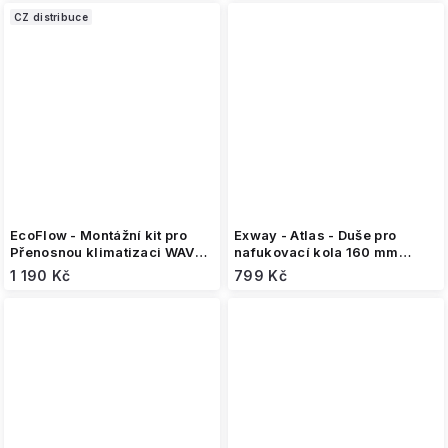
CZ distribuce
EcoFlow - Montážní kit pro
Exway - Atlas - Duše pro
Přenosnou klimatizaci WAVE
nafukovací kola 160 mm
2 a WAVE 3
(sada 2ks)
1 190 Kč
799 Kč