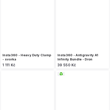
Insta360 - Heavy Duty Clamp
Insta360 - Antigravity A1
- svorka
Infinity Bundle - Dron
1 111 Kč
39 550 Kč
2. jakost