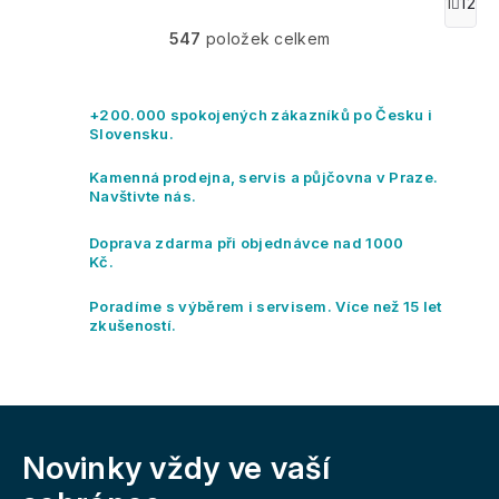
O
1
12
S
v
t
547
položek celkem
l
r
á
á
n
d
k
a
+200.000 spokojených zákazníků po Česku i
o
c
Slovensku.
v
í
á
p
Kamenná prodejna, servis a půjčovna v Praze.
n
r
Navštivte nás.
í
v
k
Doprava zdarma při objednávce nad 1000
y
Kč.
v
ý
Poradíme s výběrem i servisem. Více než 15 let
p
zkušeností.
i
s
u
Z
á
Novinky vždy
ve vaší
p
a