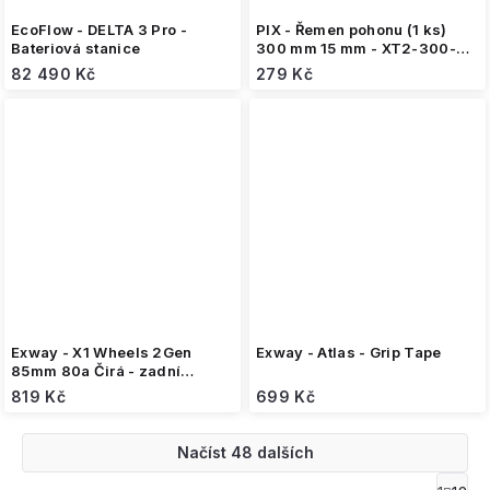
EcoFlow - DELTA 3 Pro -
PIX - Řemen pohonu (1 ks)
Bateriová stanice
300 mm 15 mm - XT2-300-
5M-15
82 490 Kč
279 Kč
Exway - X1 Wheels 2Gen
Exway - Atlas - Grip Tape
85mm 80a Čirá - zadní
kolečka (2ks)
819 Kč
699 Kč
Načíst 48 dalších