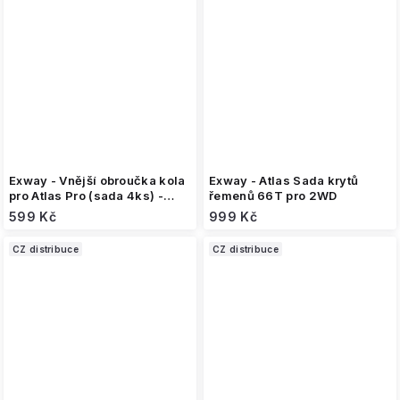
Exway - Vnější obroučka kola
Exway - Atlas Sada krytů
pro Atlas Pro (sada 4ks) -
řemenů 66T pro 2WD
Červená
599 Kč
999 Kč
CZ distribuce
CZ distribuce