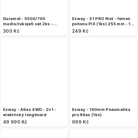
Duramot - S500/700
Exway - X1 PRO Riot - řemen
madla/rukojeti set 2ks -
pohonu PIX (1ks) 255 mm - 11
náhradní díl k elektrickému
mm
300 Kč
249 Kč
kolečku
Exway - Atlas 4WD - 2v1 -
Exway - 160mm Pneumatika
elektrický longboard
pro Atlas (1ks)
49 990 Kč
699 Kč