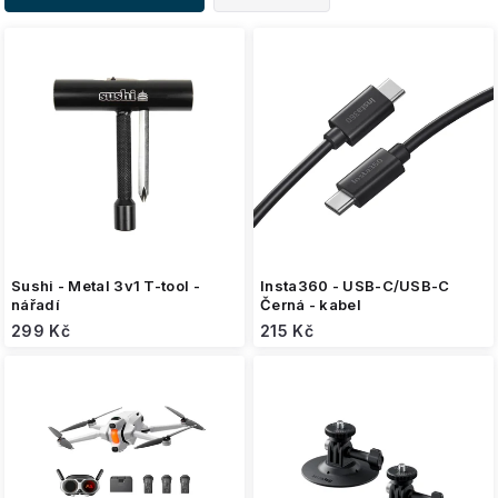
p
i
s
p
r
o
d
u
k
t
ů
Sushi - Metal 3v1 T-tool -
Insta360 - USB-C/USB-C
nářadí
Černá - kabel
299 Kč
215 Kč