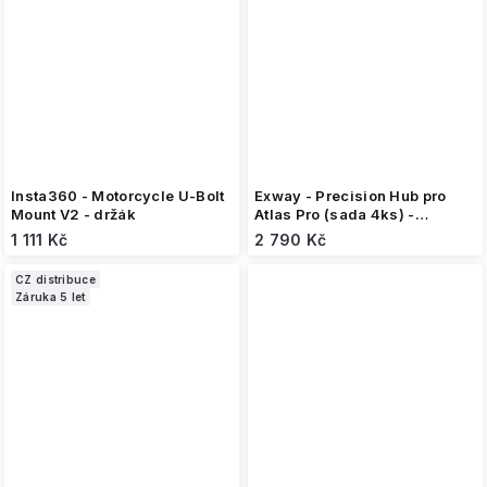
Insta360 - Motorcycle U-Bolt
Exway - Precision Hub pro
Mount V2 - držák
Atlas Pro (sada 4ks) -
Stříbrný
1 111 Kč
2 790 Kč
CZ distribuce
Záruka 5 let