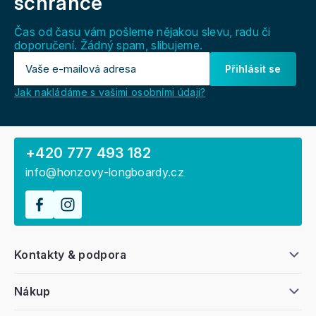
schránce
t
í
Čas od času vám pošleme nějakou slevu, radu či
doporučení. Žádný spam, slibujeme.
Přihlásit se
Jak nakládáme s vašimi osobními údaji?
+420 777 493 182
info@honzovy-longboardy.cz
Kontakty & podpora
Nákup