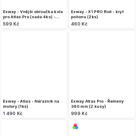
Exway - Vnější obroučka kola
Exway - X1 PRO Riot - kryt
pro Atlas Pro (sada 4ks) -
pohonu (2ks)
Zelená
599 Kč
460 Kč
Exway - Atlas - Nárazník na
Exway Atlas Pro - Řemeny
motory (1ks)
360 mm (2 kusy)
1 490 Kč
999 Kč