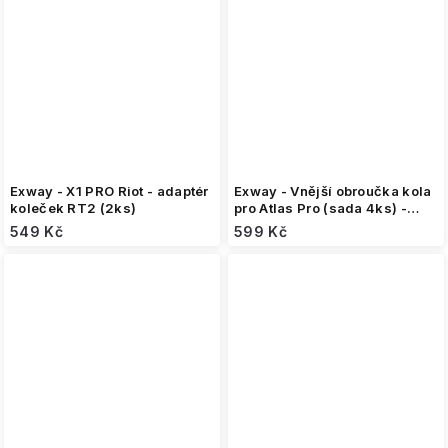
Exway - X1 PRO Riot - adaptér
Exway - Vnější obroučka kola
koleček RT2 (2ks)
pro Atlas Pro (sada 4ks) -
Stříbrná
549 Kč
599 Kč