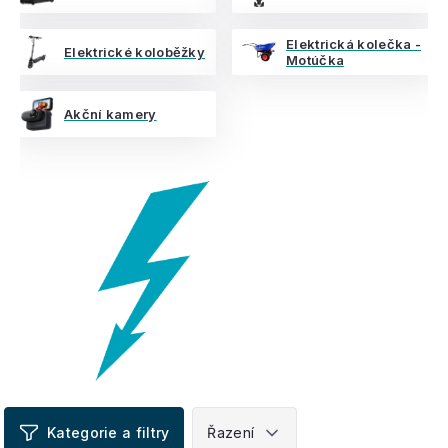
Elektrická kolečka -
Elektrické koloběžky
Motúčka
Akční kamery
V
ý