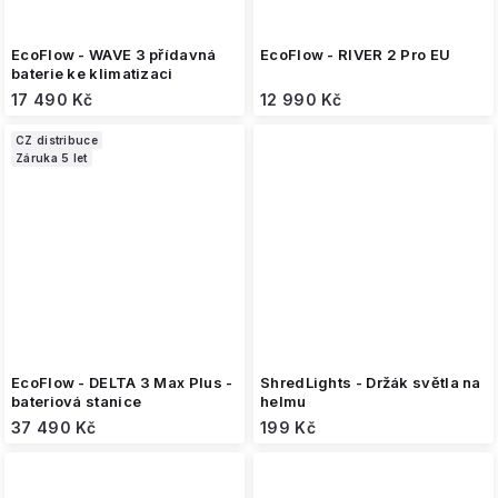
EcoFlow - WAVE 3 přídavná
EcoFlow - RIVER 2 Pro EU
baterie ke klimatizaci
17 490 Kč
12 990 Kč
CZ distribuce
Záruka 5 let
EcoFlow - DELTA 3 Max Plus -
ShredLights - Držák světla na
bateriová stanice
helmu
37 490 Kč
199 Kč