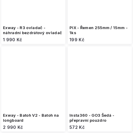
Exway - R3 ovladač -
PIX - Řemen 255mm / 15mm -
náhradní bezdrátový ovladač
1ks
1 990 Kč
199 Kč
Exway - Batoh V2 - Batoh na
Insta360 - GO3 Šedá -
longboard
přepravní pouzdro
2 990 Kč
572 Kč