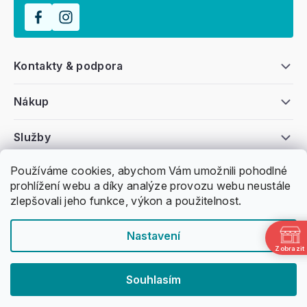
Kontakty & podpora
Nákup
Služby
Používáme cookies, abychom Vám umožnili pohodlné
Všeobecné informace
prohlížení webu a díky analýze provozu webu neustále
zlepšovali jeho funkce, výkon a použitelnost.
Nastavení
Zobrazit
Copyright 2011 -
2026
Honzovy Longboardy
Souhlasím
Nakódoval Pavel Kuneš
Vytvořil Shoptet