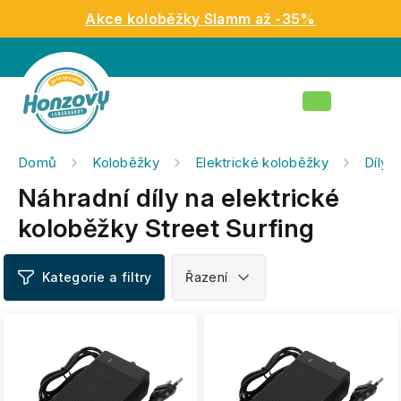
Přejít
Akce koloběžky Slamm až -35%
na
obsah
Nákupní
košík
Domů
Koloběžky
Elektrické koloběžky
Díly 
Náhradní díly na elektrické
koloběžky Street Surfing
V
ý
p
i
s
p
r