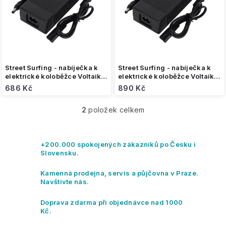
o
d
u
k
t
ů
Street Surfing - nabíječka k
Street Surfing - nabíječka k
elektrické koloběžce Voltaik
elektrické koloběžce Voltaik
SRG / MGT (36V/1,5A) / City
ION (36V/2A)
686 Kč
890 Kč
Boss RS250 / RS350
2
položek celkem
O
v
l
á
+200.000 spokojených zákazníků po Česku i
d
Slovensku.
a
c
Kamenná prodejna, servis a půjčovna v Praze.
í
Navštivte nás.
p
r
Doprava zdarma při objednávce nad 1000
v
Kč.
k