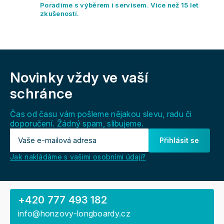
y
Poradíme s výběrem i servisem. Více než 15 let
v
zkušeností.
ý
p
i
s
Z
u
á
Novinky vždy
ve vaší
p
a
schránce
t
í
Čas od času vám pošleme nějakou slevu, radu či
doporučení. Žádný spam, slibujeme.
Přihlásit se
Jak nakládáme s vašimi osobními údaji?
+420 777 493 182
info@honzovy-longboardy.cz