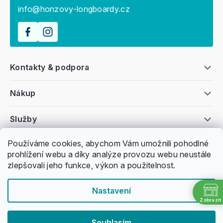
info@honzovy-longboardy.cz
Kontakty & podpora
Nákup
Služby
Používáme cookies, abychom Vám umožnili pohodlné
Všeobecné informace
prohlížení webu a díky analýze provozu webu neustále
zlepšovali jeho funkce, výkon a použitelnost.
Nastavení
Zobrazit
Copyright 2011 -
2026
Honzovy Longboardy
Souhlasím