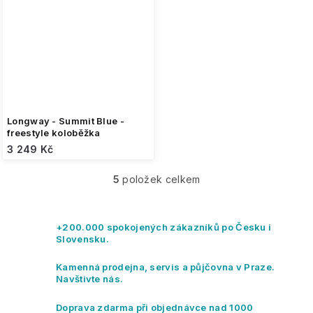
Longway - Summit Blue -
freestyle koloběžka
3 249 Kč
5
položek celkem
O
v
l
á
+200.000 spokojených zákazníků po Česku i
d
Slovensku.
a
c
Kamenná prodejna, servis a půjčovna v Praze.
í
Navštivte nás.
p
r
Doprava zdarma při objednávce nad 1000