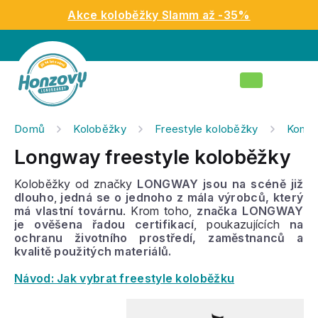
Přejít
Akce koloběžky Slamm až -35%
na
obsah
Nákupní
košík
Domů
Koloběžky
Freestyle koloběžky
Kompl
Longway freestyle koloběžky
Koloběžky od značky
LONGWAY jsou na scéně již
dlouho
,
jedná se o jednoho z mála výrobců, který
má vlastní továrnu
. Krom toho,
značka LONGWAY
je ověšena řadou certifikací
, poukazujících
na
ochranu životního prostředí, zaměstnanců a
kvalitě použitých materiálů.
Návod: Jak vybrat freestyle koloběžku