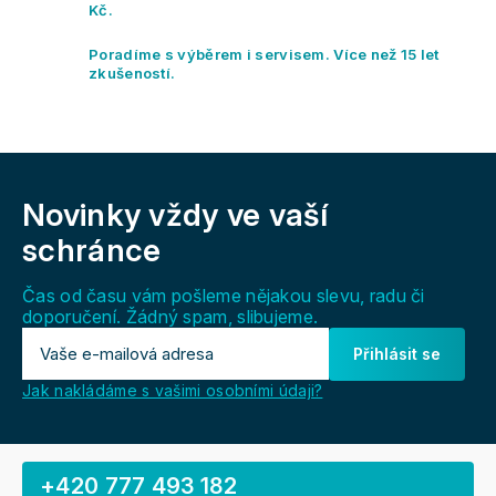
v
Kč.
k
y
Poradíme s výběrem i servisem. Více než 15 let
v
zkušeností.
ý
p
i
s
Z
u
á
Novinky vždy
ve vaší
p
a
schránce
t
í
Čas od času vám pošleme nějakou slevu, radu či
doporučení. Žádný spam, slibujeme.
Přihlásit se
Jak nakládáme s vašimi osobními údaji?
+420 777 493 182