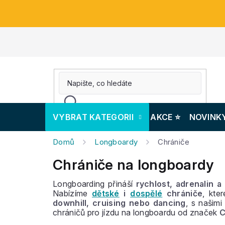
Přejít
na
obsah
VYBRAT KATEGORII
AKCE ⭐️
NOVINK
Domů
Longboardy
Chrániče
Chrániče na longboardy
Longboarding přináší
rychlost, adrenalin a
Nabízíme
dětské
i
dospělé
chrániče
, kte
downhill, cruising nebo dancing
, s našim
chráničů pro jízdu na longboardu od značek
C