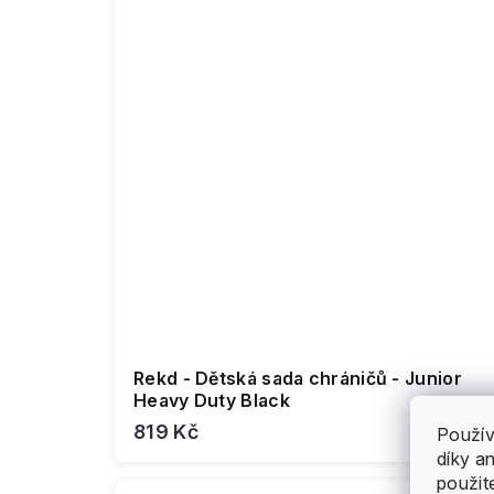
Rekd - Dětská sada chráničů - Junior
Heavy Duty Black
819 Kč
Použív
díky a
použit