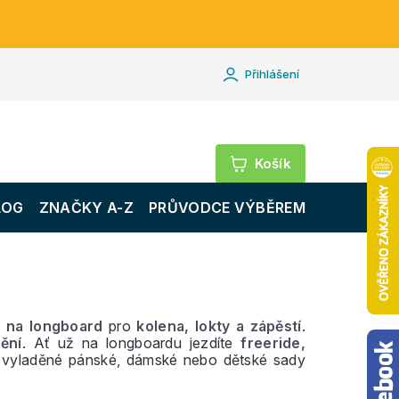
Přihlášení
Nákupní
košík
LOG
ZNAČKY A-Z
PRŮVODCE VÝBĚREM
i na longboard
pro
kolena, lokty a zápěstí
.
ění
. Ať už na longboardu jezdíte
freeride,
 vyladěné pánské, dámské nebo dětské sady