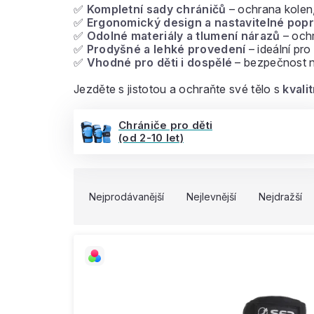
✅
Kompletní sady chráničů
– ochrana kolen, 
✅
Ergonomický design a nastavitelné pop
✅
Odolné materiály a tlumení nárazů
– ochr
✅
Prodyšné a lehké provedení
– ideální pro
✅
Vhodné pro děti i dospělé
– bezpečnost na
Jezděte s jistotou a ochraňte své tělo s
kvali
Chrániče pro děti
(od 2-10 let)
V
Ř
ý
a
Nejprodávanější
Nejlevnější
Nejdražší
p
z
i
e
s
n
p
í
r
p
o
r
d
o