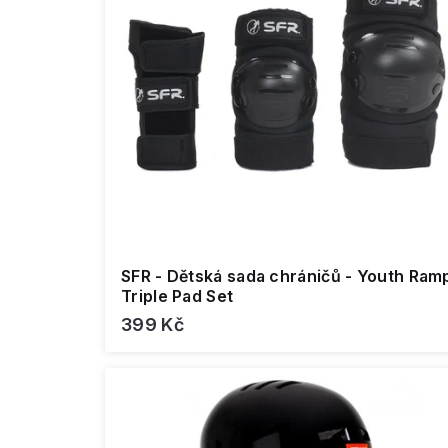
u
d
k
u
t
k
ů
t
ů
SFR - Dětská sada chráničů - Youth Ram
Triple Pad Set
399 Kč