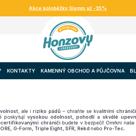
Akce koloběžky Slamm až -35%
Y
KONTAKTY
KAMENNÝ OBCHOD A PŮJČOVNA
B
 volnost
, ale i
riziko pádů
– chraňte se kvalitními
chránič
ré poskytují
vysokou odolnost, pohodlí a skvělé upevn
i
certifikovanými chrániči
budete v bezpečí!
Omrkni naše
ORE, G-Form, Triple Eight, SFR, Rekd
nebo
Pro-Tec.