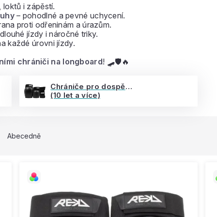
loktů i zápěstí.
ruhy
– pohodlné a pevné uchycení.
ana proti odřeninám a úrazům.
 dlouhé jízdy i náročné triky.
 každé úrovni jízdy.
tními chrániči na longboard
! 🛹🛡️🔥
Chrániče pro dospělé
(10 let a více)
Abecedně