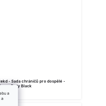
ekd - Sada chráničů pro dospělé -
Heavy Duty Black
879 Kč
ebu a
 a