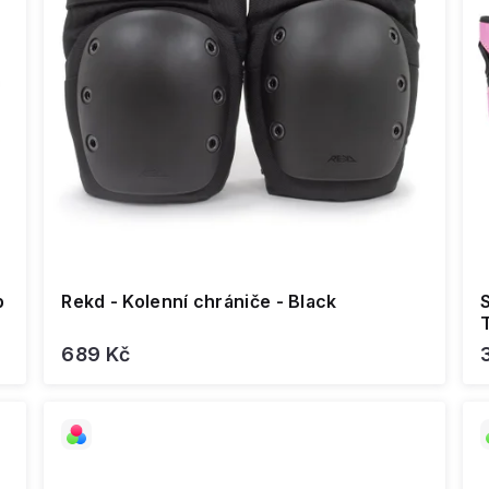
p
Rekd - Kolenní chrániče - Black
T
689 Kč