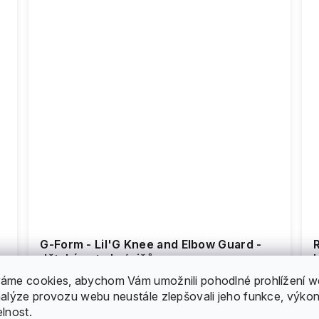
G-Form - Lil'G Knee and Elbow Guard -
R
dětský set chráničů
1 129 Kč
áme cookies, abychom Vám umožnili pohodlné prohlížení w
nalýze provozu webu neustále zlepšovali jeho funkce, výkon
elnost.