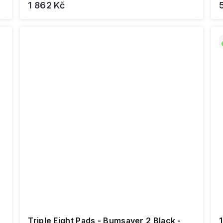
1 862 Kč
Triple Eight Pads - Bumsaver 2 Black -
1