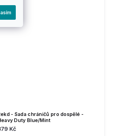
lasím
ekd - Sada chráničů pro dospělé -
Heavy Duty Blue/Mint
879 Kč