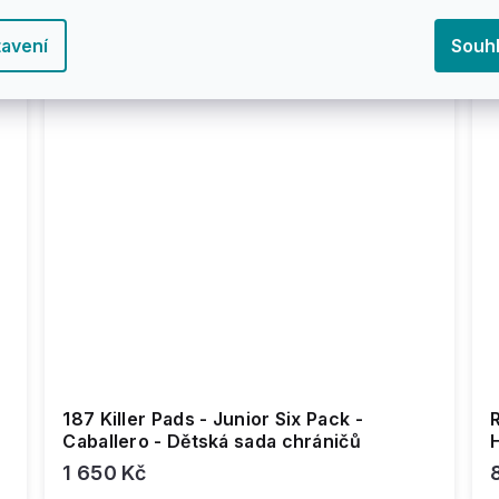
avení
Souh
187 Killer Pads - Junior Six Pack -
R
Caballero - Dětská sada chráničů
1 650 Kč