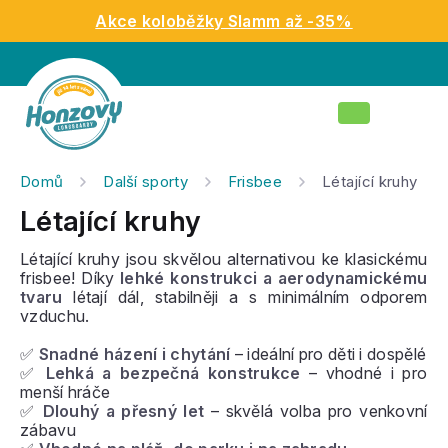
Přejít
Akce koloběžky Slamm až -35%
na
obsah
Nákupní
košík
Domů
Další sporty
Frisbee
Létající kruhy
Létající kruhy
Létající kruhy jsou skvělou alternativou ke klasickému
frisbee! Díky
lehké konstrukci a aerodynamickému
tvaru
létají dál, stabilněji a s minimálním odporem
vzduchu.
✅
Snadné házení i chytání
– ideální pro děti i dospělé
✅
Lehká a bezpečná konstrukce
– vhodné i pro
menší hráče
✅
Dlouhý a přesný let
– skvělá volba pro venkovní
zábavu