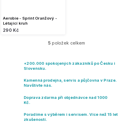
Aerobie - Sprint Oranžový -
Létající kruh
290 Kč
5
položek celkem
O
v
l
á
+200.000 spokojených zákazníků po Česku i
d
Slovensku.
a
c
Kamenná prodejna, servis a půjčovna v Praze.
í
Navštivte nás.
p
r
Doprava zdarma při objednávce nad 1000
v
Kč.
k
y
Poradíme s výběrem i servisem. Více než 15 let
v
zkušeností.
ý
p