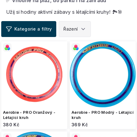
✅
Vhodné na pláž, do parku i na zahradu
Užij si hodiny aktivní zábavy s létajícími kruhy! 🏞️🎯
V
ý
p
i
s
p
r
o
d
u
k
t
ů
Aerobie - PRO Oranžový -
Aerobie - PRO Modrý - Létající
Létající kruh
kruh
380 Kč
369 Kč