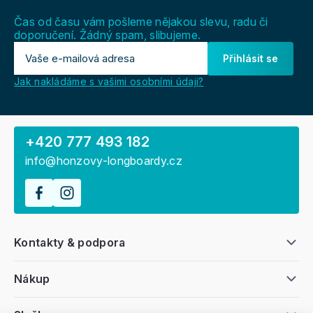
í
Čas od času vám pošleme nějakou slevu, radu či
doporučení. Žádný spam, slibujeme.
Přihlásit se
Jak nakládáme s vašimi osobními údaji?
+420 777 493 182
info@honzovy-longboardy.cz
Kontakty & podpora
Nákup