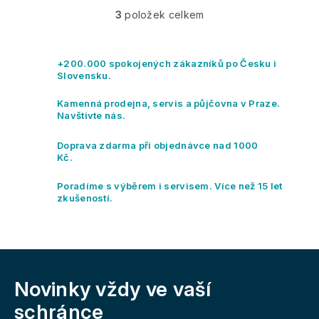
3
položek celkem
O
v
l
á
+200.000 spokojených zákazníků po Česku i
d
Slovensku.
a
c
Kamenná prodejna, servis a půjčovna v Praze.
í
Navštivte nás.
p
r
Doprava zdarma při objednávce nad 1000
v
Kč.
k
y
Poradíme s výběrem i servisem. Více než 15 let
v
zkušeností.
ý
p
i
s
Z
u
á
Novinky vždy
ve vaší
p
a
schránce
t