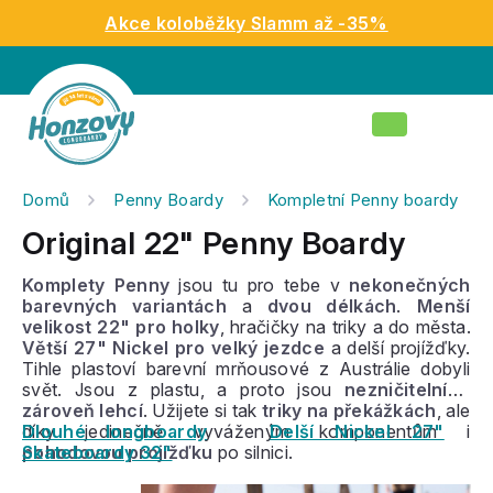
Přejít
Akce koloběžky Slamm až -35%
na
obsah
Nákupní
košík
Domů
Penny Boardy
Kompletní Penny boardy
Original 22" Penny Boardy
Komplety Penny
jsou tu pro tebe v
nekonečných
barevných variantách
a
dvou délkách
.
Menší
velikost 22" pro holky
, hračičky na triky a do města.
Větší 27" Nickel pro velký jezdce
a delší projížďky.
Tihle plastoví barevní mrňousové z Austrálie dobyli
svět. Jsou z plastu, a proto jsou
nezničitelní a
zároveň lehcí
. Užijete si tak
triky na překážkách
, ale
díky jedinečně vyváženým komponentům i
Dlouhé longboardy
Delší Nickel 27"
pohodovou projížďku
Skateboardy 32"
po silnici.