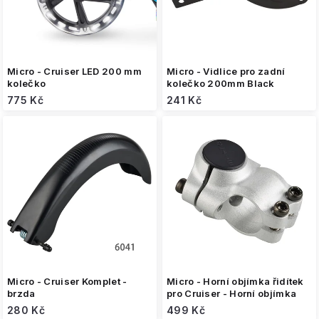
u
k
t
ů
Micro - Cruiser LED 200 mm
Micro - Vidlice pro zadní
kolečko
kolečko 200mm Black
775 Kč
241 Kč
Micro - Cruiser Komplet -
Micro - Horní objímka řidítek
brzda
pro Cruiser - Horní objímka
280 Kč
499 Kč