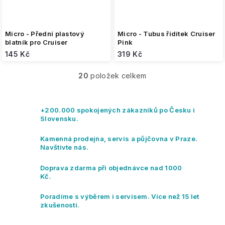
Micro - Přední plastový
Micro - Tubus řídítek Cruiser
blatník pro Cruiser
Pink
145 Kč
319 Kč
20
položek celkem
O
v
l
á
+200.000 spokojených zákazníků po Česku i
d
Slovensku.
a
c
Kamenná prodejna, servis a půjčovna v Praze.
í
Navštivte nás.
p
r
Doprava zdarma při objednávce nad 1000
v
Kč.
k
y
Poradíme s výběrem i servisem. Více než 15 let
v
zkušeností.
ý
p