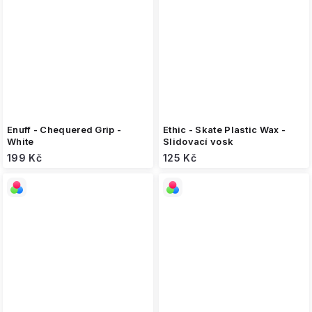
Enuff - Chequered Grip -
Ethic - Skate Plastic Wax -
White
Slidovací vosk
199 Kč
125 Kč