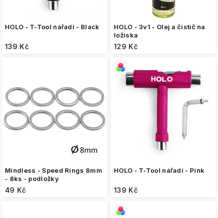
t
ů
HOLO - T-Tool nářadí - Black
HOLO - 3v1 - Olej a čistič na
ložiska
139 Kč
129 Kč
Mindless - Speed Rings 8mm
HOLO - T-Tool nářadí - Pink
- 8ks - podložky
49 Kč
139 Kč