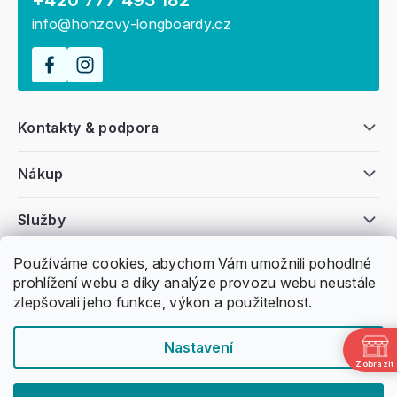
info@honzovy-longboardy.cz
Kontakty & podpora
Nákup
Služby
Používáme cookies, abychom Vám umožnili pohodlné
Všeobecné informace
prohlížení webu a díky analýze provozu webu neustále
zlepšovali jeho funkce, výkon a použitelnost.
Nastavení
Zobrazit
Copyright 2011 -
2026
Honzovy Longboardy