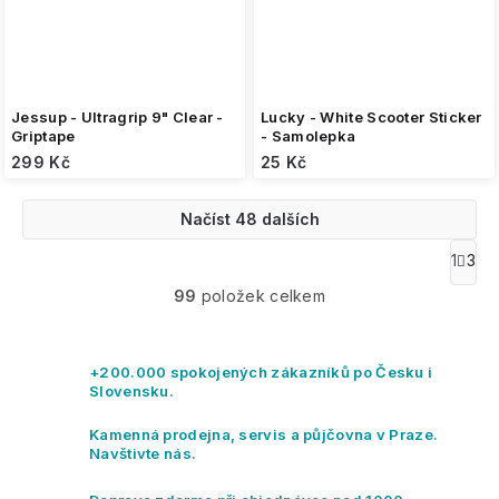
Jessup - Ultragrip 9" Clear -
Lucky - White Scooter Sticker
Griptape
- Samolepka
299 Kč
25 Kč
Načíst 48 dalších
O
1
3
S
v
t
99
položek celkem
l
r
á
á
n
d
k
a
+200.000 spokojených zákazníků po Česku i
o
c
Slovensku.
v
í
á
p
Kamenná prodejna, servis a půjčovna v Praze.
n
r
Navštivte nás.
í
v
k