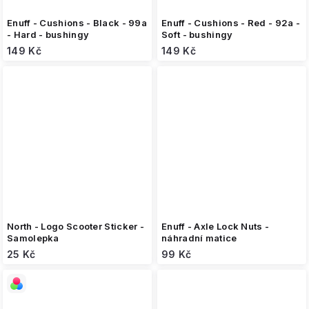
Enuff - Cushions - Black - 99a
Enuff - Cushions - Red - 92a -
- Hard - bushingy
Soft - bushingy
149 Kč
149 Kč
North - Logo Scooter Sticker -
Enuff - Axle Lock Nuts -
Samolepka
náhradní matice
25 Kč
99 Kč