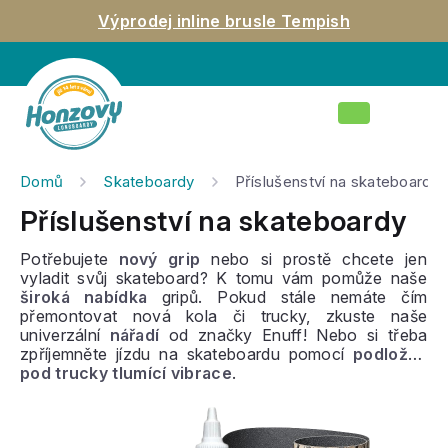
Přejít
Výprodej inline brusle Tempish
na
obsah
Nákupní
košík
Domů
Skateboardy
Příslušenství na skateboardy
Příslušenství na skateboardy
Potřebujete
nový grip
nebo si prostě chcete jen
vyladit svůj skateboard? K tomu vám pomůže naše
široká nabídka
gripů. Pokud stále nemáte čím
přemontovat nová kola či trucky, zkuste naše
univerzální
nářadí
od značky Enuff! Nebo si třeba
zpříjemněte jízdu na skateboardu pomocí
podložek
pod trucky tlumící vibrace
.