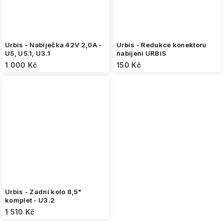
Urbis - Nabíječka 42V 2,0A -
Urbis - Redukce konektoru
U5, U5.1, U3.1
nabíjení URBiS
1 000 Kč
150 Kč
Urbis - Zadní kolo 8,5"
komplet - U3.2
1 510 Kč