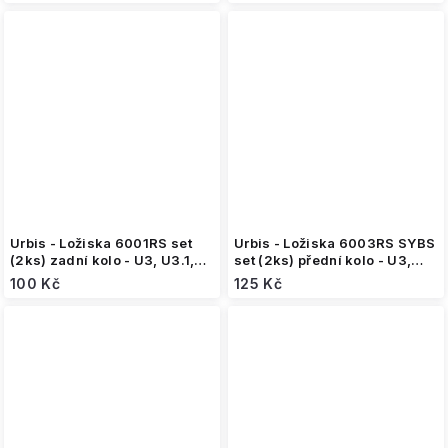
Urbis - Ložiska 6001RS set
Urbis - Ložiska 6003RS SYBS
(2ks) zadní kolo - U3, U3.1,
set (2ks) přední kolo - U3,
U7
U3.1
100 Kč
125 Kč