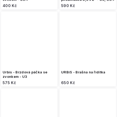
400 Kč
590 Kč
Urbis - Brzdová páčka se
URBiS - Brašna na řidítka
zvonkem - U3
575 Kč
650 Kč