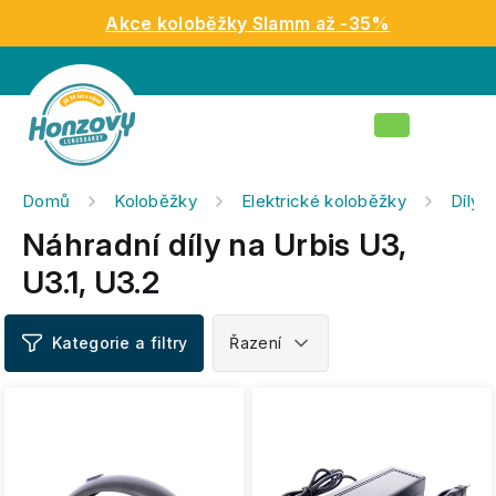
Přejít
Akce koloběžky Slamm až -35%
na
obsah
Nákupní
košík
Domů
Koloběžky
Elektrické koloběžky
Díly 
Náhradní díly na Urbis U3,
U3.1, U3.2
V
ý
p
i
s
p
r