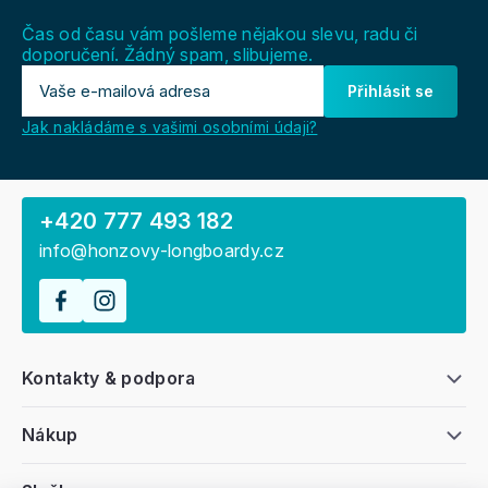
t
í
Čas od času vám pošleme nějakou slevu, radu či
doporučení. Žádný spam, slibujeme.
Přihlásit se
Jak nakládáme s vašimi osobními údaji?
+420 777 493 182
info@honzovy-longboardy.cz
Kontakty & podpora
Nákup