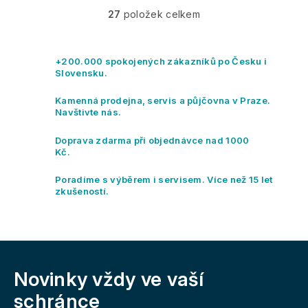
27
položek celkem
O
v
l
á
+200.000 spokojených zákazníků po Česku i
d
Slovensku.
a
c
Kamenná prodejna, servis a půjčovna v Praze.
í
Navštivte nás.
p
r
Doprava zdarma při objednávce nad 1000
v
Kč.
k
y
Poradíme s výběrem i servisem. Více než 15 let
v
zkušeností.
ý
p
i
s
Z
u
á
Novinky vždy
ve vaší
p
a
schránce