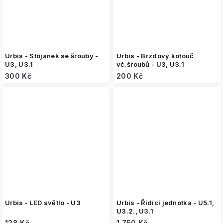
Urbis - Stojánek se šrouby -
Urbis - Brzdový kotouč
U3, U3.1
vč.šroubů - U3, U3.1
300 Kč
200 Kč
Urbis - LED světlo - U3
Urbis - Řídící jednotka - U5.1,
U3.2., U3.1
128 Kč
1 750 Kč