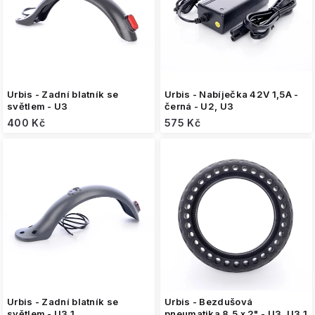
o
d
u
k
t
ů
Urbis - Zadní blatník se
Urbis - Nabíječka 42V 1,5A -
světlem - U3
černá - U2, U3
400 Kč
575 Kč
Urbis - Zadní blatník se
Urbis - Bezdušová
světlem - U3.1
pneumatika 8,5 x 2" - U3, U3.1