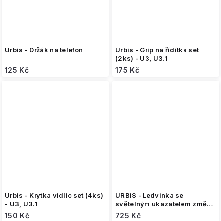
Urbis - Držák na telefon
Urbis - Grip na řídítka set
(2ks) - U3, U3.1
125 Kč
175 Kč
Urbis - Krytka vidlic set (4ks)
URBiS - Ledvinka se
- U3, U3.1
světelným ukazatelem změny
směru jízdy
150 Kč
725 Kč