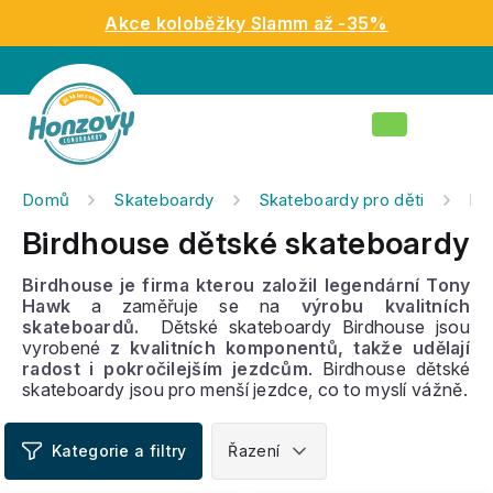
Přejít
Akce koloběžky Slamm až -35%
na
obsah
Nákupní
košík
Domů
Skateboardy
Skateboardy pro děti
Bi
Birdhouse dětské skateboardy
Birdhouse
je firma kterou založil legendární Tony
Hawk
a zaměřuje se na
výrobu kvalitních
skateboardů.
Dětské skateboardy Birdhouse jsou
vyrobené
z kvalitních komponentů, takže udělají
radost i pokročilejším jezdcům
. Birdhouse dětské
skateboardy jsou pro menší jezdce, co to myslí vážně.
V
ý
p