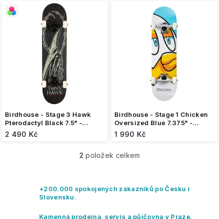
i
s
p
r
o
d
u
k
t
ů
Birdhouse - Stage 3 Hawk
Birdhouse - Stage 1 Chicken
Pterodactyl Black 7.5" -
Oversized Blue 7.375" -
skateboard
skateboard
2 490 Kč
1 990 Kč
2
položek celkem
O
v
l
á
+200.000 spokojených zákazníků po Česku i
d
Slovensku.
a
c
Kamenná prodejna, servis a půjčovna v Praze.