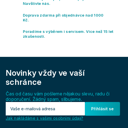
í
Navštivte nás.
p
r
Doprava zdarma při objednávce nad 1000
v
Kč.
k
y
Poradíme s výběrem i servisem. Více než 15 let
v
zkušeností.
ý
p
i
s
Z
u
á
Novinky vždy
ve vaší
p
a
schránce
t
í
Čas od času vám pošleme nějakou slevu, radu či
doporučení. Žádný spam, slibujeme.
Přihlásit se
Jak nakládáme s vašimi osobními údaji?