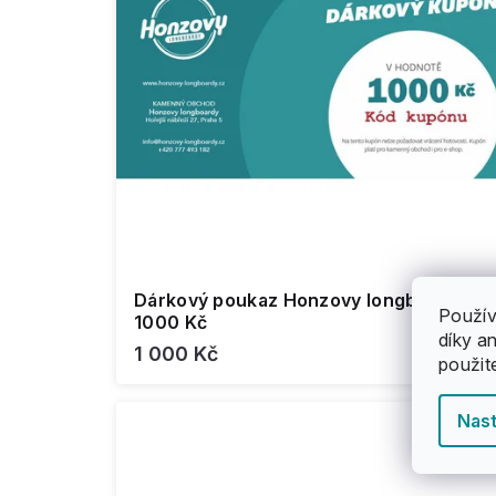
d
k
u
t
k
ů
t
ů
Dárkový poukaz Honzovy longboardy -
Použív
1000 Kč
díky a
1 000 Kč
použit
Nast