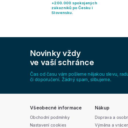
+200.000 spokojených
zákazníků po Česku i
Slovensku.
Z
á
Novinky vždy
p
a
ve vaší schránce
t
í
Čas od času vám pošleme nějakou slevu, rad
či doporučení. Žádný spam, slibujeme.
Všeobecné informace
Nákup
Obchodní podmínky
Doprava a osobn
Nastavení cookies
Výměna a vrácen