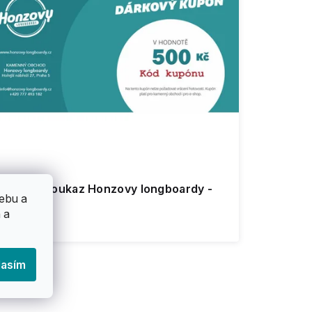
Dárkový poukaz Honzovy longboardy -
ebu a
500 Kč
 a
500 Kč
lasím