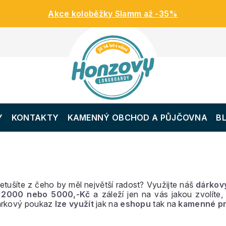
Akce koloběžky Slamm až -35%
Y
KONTAKTY
KAMENNÝ OBCHOD A PŮJČOVNA
B
netušíte z čeho by měl největší radost? Využijte náš
dárkov
, 2000 nebo 5000,-Kč
a záleží jen na vás jakou zvolíte,
Dárkový poukaz
lze využít
jak na
eshopu
tak na
kamenné pr