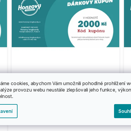
Dárkový poukaz Honzovy longboardy -
áme cookies, abychom Vám umožnili pohodlné prohlížení w
2000 Kč
nalýze provozu webu neustále zlepšovali jeho funkce, výkon
2 000 Kč
elnost.
avení
Souh