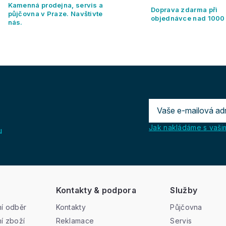
Kamenná prodejna, servis a
á
Doprava zdarma při
půjčovna v Praze. Navštivte
d
objednávce nad 1000
nás.
a
c
í
p
r
v
k
y
v
ý
p
Jak nakládáme s vašim
u
i
s
u
Kontakty & podpora
Služby
í odběr
Kontakty
Půjčovna
í zboží
Reklamace
Servis