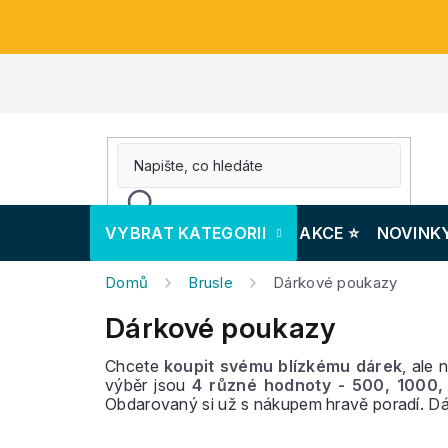
Přejít
na
obsah
VYBRAT KATEGORII
AKCE ⭐️
NOVINK
Domů
Brusle
Dárkové poukazy
Dárkové poukazy
Chcete
koupit svému blízkému dárek
, ale 
výběr jsou
4 různé hodnoty - 500, 1000
Obdarovaný si už s nákupem hravě poradí. 