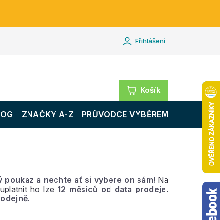
Přihlášení
Nákupní
košík
LOG
ZNAČKY A-Z
PRŮVODCE VÝBĚREM
ý poukaz a nechte ať si vybere on sám!
Na
 uplatnit ho lze
12 měsíců od data prodeje
.
odejně.