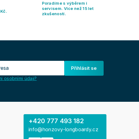
Poradíme s výběrem i
servisem. Více než 15 let
 Kč.
zkušeností.
Přihlásit se
i osobními údaji?
+420 777 493 182
info@honzovy-longboardy.cz