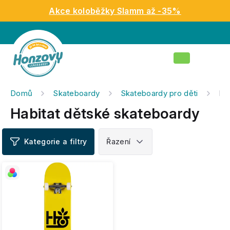
Přejít
Akce koloběžky Slamm až -35%
na
obsah
Nákupní
košík
Domů
Skateboardy
Skateboardy pro děti
Hab
Habitat dětské skateboardy
V
ý
p
i
s
p
r
o
d