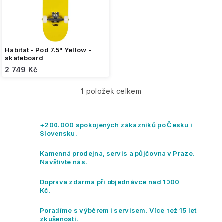
u
k
t
ů
Habitat - Pod 7.5" Yellow -
skateboard
2 749 Kč
1
položek celkem
O
v
l
á
+200.000 spokojených zákazníků po Česku i
d
Slovensku.
a
c
Kamenná prodejna, servis a půjčovna v Praze.
í
Navštivte nás.
p
r
Doprava zdarma při objednávce nad 1000
v
Kč.
k
y
Poradíme s výběrem i servisem. Více než 15 let
v
zkušeností.