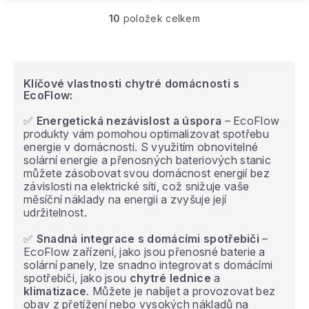
10
položek celkem
O
v
l
á
d
Klíčové vlastnosti chytré domácnosti s
a
EcoFlow:
c
í
✅
Energetická nezávislost a úspora
– EcoFlow
p
produkty vám pomohou optimalizovat spotřebu
r
energie v domácnosti. S využitím obnovitelné
v
solární energie a přenosných bateriových stanic
k
můžete zásobovat svou domácnost energií bez
y
závislosti na elektrické síti, což snižuje vaše
v
měsíční náklady na energii a zvyšuje její
ý
udržitelnost.
p
i
✅
Snadná integrace s domácími spotřebiči
–
s
EcoFlow zařízení, jako jsou přenosné baterie a
u
solární panely, lze snadno integrovat s domácími
spotřebiči, jako jsou
chytré lednice
a
klimatizace
. Můžete je nabíjet a provozovat bez
obav z přetížení nebo vysokých nákladů na