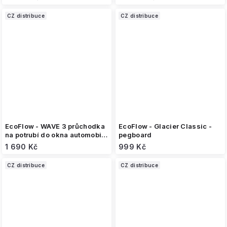
CZ distribuce
CZ distribuce
EcoFlow - WAVE 3 průchodka
EcoFlow - Glacier Classic -
na potrubí do okna automobilu
pegboard
(Magnetická Verze)
1 690 Kč
999 Kč
CZ distribuce
CZ distribuce