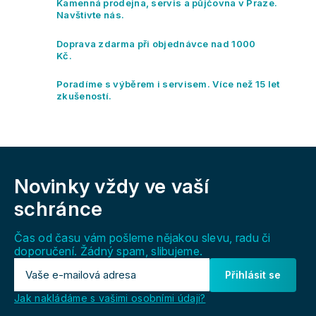
Kamenná prodejna, servis a půjčovna v Praze.
Navštivte nás.
Doprava zdarma při objednávce nad 1000
Kč.
Poradíme s výběrem i servisem. Více než 15 let
zkušeností.
Z
á
Novinky vždy
ve vaší
p
a
schránce
t
í
Čas od času vám pošleme nějakou slevu, radu či
doporučení. Žádný spam, slibujeme.
Přihlásit se
Jak nakládáme s vašimi osobními údaji?