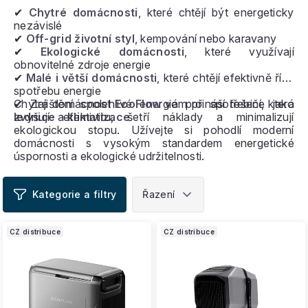
✔
Chytré domácnosti
, které chtějí být energeticky
nezávislé
✔
Off-grid životní styl
, kempování nebo karavany
✔
Ekologické domácnosti
, které využívají
obnovitelné zdroje energie
✔
Malé i větší domácnosti
, které chtějí efektivně řídit
spotřebu energie
✔ Zajištění spolehlivé energie pro spotřebiče jako
Chytrá domácnost
EcoFlow
vám přináší řešení, která
lednice
zvyšují efektivitu, šetří náklady a minimalizují
a
klimatizace
ekologickou stopu. Užívejte si pohodlí moderní
domácnosti s vysokým standardem energetické
úspornosti a ekologické udržitelnosti.
V
ý
p
i
CZ distribuce
CZ distribuce
s
p
r
o
d