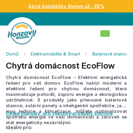
Přejít
Akce koloběžky Slamm až -35%
na
obsah
Nákupní
košík
Domů
Elektromobilita & Smart
Bateriové stanice
Chytrá domácnost EcoFlow
Chytrá domácnost EcoFlow – Efektivní energetická
řešení pro váš domov.
EcoFlow nabízí moderní a
efektivní řešení pro chytrou domácnost, která
maximalizuje pohodlí, úsporu energie a ekologickou
udržitelnost. S produkty jako přenosné bateriové
stanice, solární panely a inteligentní spotřebiče, jako
jsou
lednice
a
klimatizace
, můžete optimalizovat
České manuály: pro všechny produkty Ecoflow
spotřebu energie ve vaší domácnosti a zároveň se
stát energeticky nezávislými.
Ideální pro: