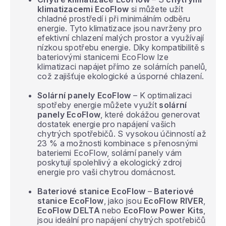
klimatizacemi EcoFlow
si můžete užít
chladné prostředí i při minimálním odběru
energie. Tyto klimatizace jsou navrženy pro
efektivní chlazení malých prostor a využívají
nízkou spotřebu energie. Díky kompatibilitě s
bateriovými stanicemi EcoFlow lze
klimatizaci napájet přímo ze solárních panelů,
což zajišťuje ekologické a úsporné chlazení.
Solární panely EcoFlow
– K optimalizaci
spotřeby energie můžete využít
solární
panely EcoFlow
, které dokážou generovat
dostatek energie pro napájení vašich
chytrých spotřebičů. S vysokou účinností až
23 % a možnosti kombinace s přenosnými
bateriemi EcoFlow, solární panely vám
poskytují spolehlivý a ekologický zdroj
energie pro vaši chytrou domácnost.
Bateriové stanice EcoFlow
–
Bateriové
stanice EcoFlow
, jako jsou
EcoFlow RIVER
,
EcoFlow DELTA
nebo
EcoFlow Power Kits
,
jsou ideální pro napájení chytrých spotřebičů