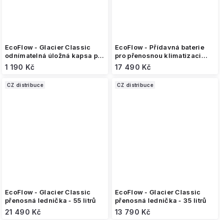
EcoFlow - Glacier Classic
EcoFlow - Přídavná baterie
odnímatelná úložná kapsa pro
pro přenosnou klimatizaci
přenosnou ledničku
WAVE 2
1 190 Kč
17 490 Kč
CZ distribuce
CZ distribuce
EcoFlow - Glacier Classic
EcoFlow - Glacier Classic
přenosná lednička - 55 litrů
přenosná lednička - 35 litrů
21 490 Kč
13 790 Kč