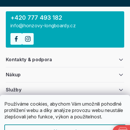
+420 777 493 182
info@honzovy-longboardy.cz
Kontakty & podpora
Nákup
Služby
Používáme cookies, abychom Vám umožnili pohodlné
Všeobecné informace
prohlížení webu a díky analýze provozu webu neustále
zlepšovali jeho funkce, výkon a použitelnost.