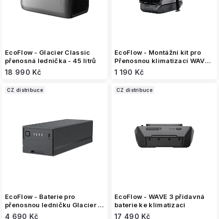
u
k
t
ů
EcoFlow - Glacier Classic
EcoFlow - Montážní kit pro
přenosná lednička - 45 litrů
Přenosnou klimatizaci WAVE
2 a WAVE 3
18 990 Kč
1 190 Kč
CZ distribuce
CZ distribuce
EcoFlow - Baterie pro
EcoFlow - WAVE 3 přídavná
přenosnou ledničku Glacier a
baterie ke klimatizaci
Glacier Classic
4 690 Kč
17 490 Kč