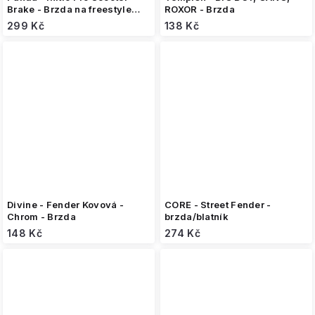
Brake - Brzda na freestyle
ROXOR - Brzda
koloběžku
299 Kč
138 Kč
Divine - Fender Kovová -
CORE - Street Fender -
Chrom - Brzda
brzda/blatník
148 Kč
274 Kč