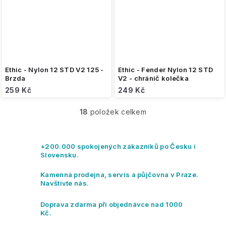
Ethic - Nylon 12 STD V2 125 -
Ethic - Fender Nylon 12 STD
Brzda
V2 - chránič kolečka
259 Kč
249 Kč
18
položek celkem
O
v
l
á
+200.000 spokojených zákazníků po Česku i
d
Slovensku.
a
c
Kamenná prodejna, servis a půjčovna v Praze.
í
Navštivte nás.
p
r
Doprava zdarma při objednávce nad 1000
v
Kč.
k