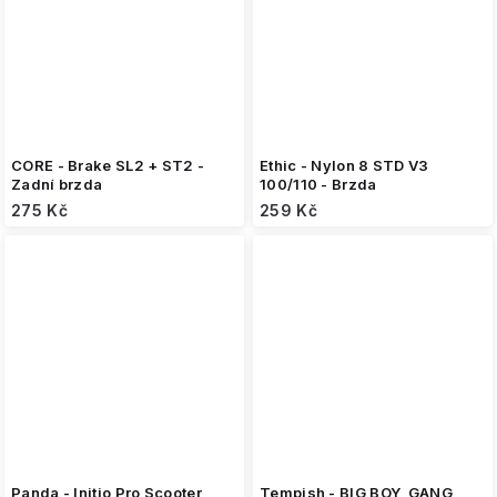
CORE - Brake SL2 + ST2 -
Ethic - Nylon 8 STD V3
Zadní brzda
100/110 - Brzda
275 Kč
259 Kč
Panda - Initio Pro Scooter
Tempish - BIG BOY, GANG,