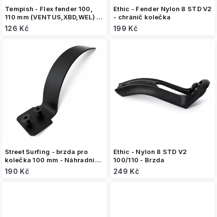
Tempish - Flex fender 100,
Ethic - Fender Nylon 8 STD V2
110 mm (VENTUS,XBD,WEL) -
- chránič kolečka
Brzda
126 Kč
199 Kč
Street Surfing - brzda pro
Ethic - Nylon 8 STD V2
kolečka 100 mm - Náhradní
100/110 - Brzda
brzda
190 Kč
249 Kč