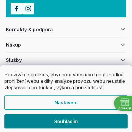
Kontakty & podpora
Nákup
Služby
Používáme cookies, abychom Vám umožnili pohodlné
Všeobecné informace
prohlížení webu a díky analýze provozu webu neustále
zlepšovali jeho funkce, výkon a použitelnost.
Nastavení
Zobrazit
Copyright 2011 -
2026
Honzovy Longboardy
Souhlasím
Nakódoval Pavel Kuneš
Vytvořil Shoptet