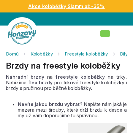
Přejít
Akce koloběžky Slamm až -35%
na
obsah
Nákupní
košík
Domů
Koloběžky
Freestyle koloběžky
Díly n
Brzdy na freestyle koloběžky
Náhradní brzdy
na
freestyle koloběžky
na triky.
Nabízíme
flex brzdy
pro trikové freestyle koloběžky i
brzdy s pružinou pro běžné koloběžky.
Nevíte jakou brzdu vybrat?
Napište nám jaká je
mezera mezi šrouby, které drží brzdu k desce a
my už vám doporučíme tu správnou.