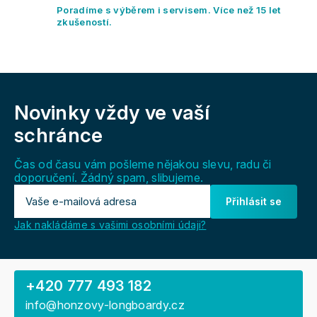
y
Poradíme s výběrem i servisem. Více než 15 let
v
zkušeností.
ý
p
i
s
Z
u
á
Novinky vždy
ve vaší
p
a
schránce
t
í
Čas od času vám pošleme nějakou slevu, radu či
doporučení. Žádný spam, slibujeme.
Přihlásit se
Jak nakládáme s vašimi osobními údaji?
+420 777 493 182
info@honzovy-longboardy.cz