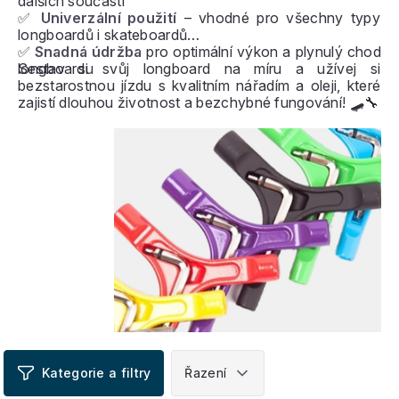
dalších součástí
✅
Univerzální použití
– vhodné pro všechny typy
longboardů i skateboardů
✅
Snadná údržba
pro optimální výkon a plynulý chod
longboardu
Sestav si svůj longboard na míru a užívej si
bezstarostnou jízdu s kvalitním nářadím a oleji, které
zajistí dlouhou životnost a bezchybné fungování! 🛹🔧
V
ý
p