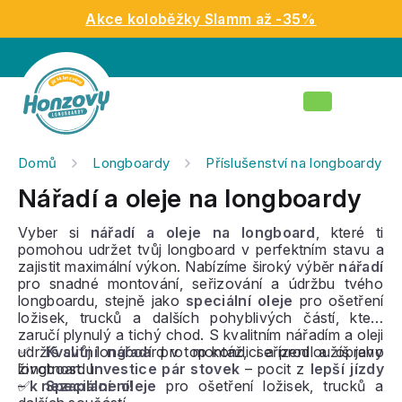
Přejít
Akce koloběžky Slamm až -35%
na
obsah
Nákupní
košík
Domů
Longboardy
Příslušenství na longboardy
Nářadí a oleje na longboardy
Vyber si
nářadí a oleje na longboard
, které ti
pomohou udržet tvůj longboard v perfektním stavu a
zajistit maximální výkon. Nabízíme široký výběr
nářadí
pro snadné montování, seřizování a údržbu tvého
longboardu, stejně jako
speciální oleje
pro ošetření
ložisek, trucků a dalších pohyblivých částí, které
zaručí plynulý a tichý chod. S kvalitním nářadím a oleji
udržíš svůj longboard v top kondici a prodloužíš jeho
✅
Kvalitní nářadí
pro montáž, seřízení a opravy
životnost.
longboardu
Investice pár stovek
– pocit z
lepší jízdy
–
✅
k nezaplacení!
Speciální oleje
pro ošetření ložisek, trucků a