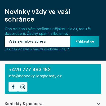
Z
u
á
Novinky vždy
ve vaší
p
a
schránce
t
í
Čas od času vám pošleme nějakou slevu, radu či
doporučení. Žádný spam, slibujeme.
Přihlásit se
Jak nakládáme s vašimi osobními údaji?
+420 777 493 182
info@honzovy-longboardy.cz
Kontakty & podpora