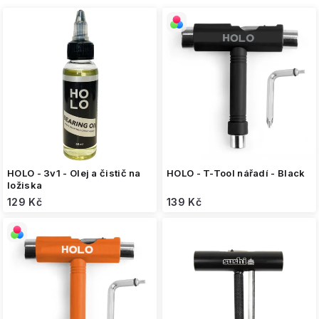
i
s
p
r
o
d
u
k
t
ů
HOLO - 3v1 - Olej a čistič na
HOLO - T-Tool nářadí - Black
ložiska
129 Kč
139 Kč