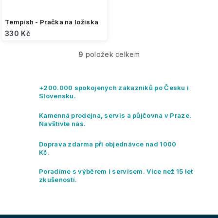
Tempish - Pračka na ložiska
330 Kč
9
položek celkem
O
v
l
á
+200.000 spokojených zákazníků po Česku i
d
Slovensku.
a
c
Kamenná prodejna, servis a půjčovna v Praze.
í
Navštivte nás.
p
r
Doprava zdarma při objednávce nad 1000
v
Kč.
k
y
Poradíme s výběrem i servisem. Více než 15 let
v
zkušeností.
ý
p
i
s