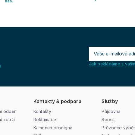
nás.
a
c
í
p
r
v
k
y
v
ý
p
Jak nakládáme s vašim
u
i
s
u
Kontakty & podpora
Služby
í odběr
Kontakty
Půjčovna
í zboží
Reklamace
Servis
Kamenná prodejna
Průvodce výbě