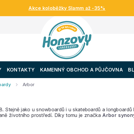
Akce koloběžky Slamm až -35%
Y
KONTAKTY
KAMENNÝ OBCHOD A PŮJČOVNA
B
oardy
Arbor
. Stejně jako u snowboardů i u skateboardů a longboardů l
aně životního prostředí. Díky tomu je značka
Arbor syno