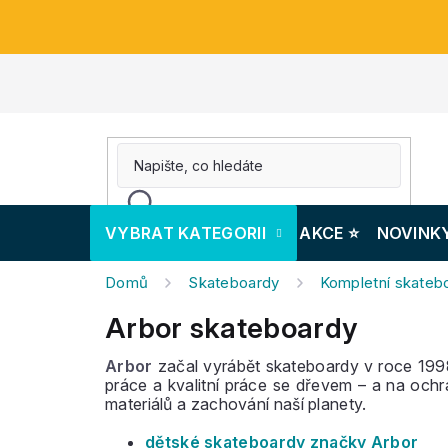
Přejít
na
obsah
VYBRAT KATEGORII
AKCE ⭐️
NOVINK
Domů
Skateboardy
Kompletní skateb
Arbor skateboardy
Arbor
začal vyrábět skateboardy v roce 1998
práce a kvalitní práce se dřevem – a na ochr
materiálů a zachování naší planety.
dětské skateboardy značky Arbor