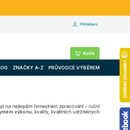
Přihlášení
Nákupní
košík
LOG
ZNAČKY A-Z
PRŮVODCE VÝBĚREM
pí na nejlepším řemeslném zpracování – ruční
nymem výkonu
, kvality, kvalitních udržitelných