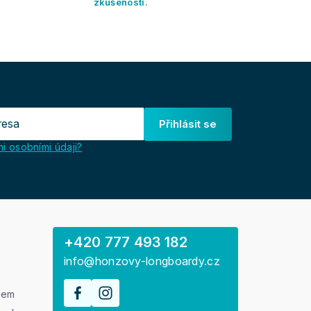
zkušeností.
Přihlásit se
i osobními údaji?
+420 777 493 182
info@honzovy-longboardy.cz
rem