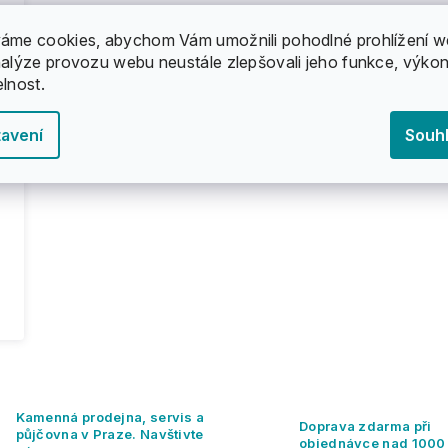
áme cookies, abychom Vám umožnili pohodlné prohlížení w
nalýze provozu webu neustále zlepšovali jeho funkce, výkon
elnost.
avení
Souh
d
O
v
l
Kamenná prodejna, servis a
á
Doprava zdarma při
půjčovna v Praze. Navštivte
d
objednávce nad 1000