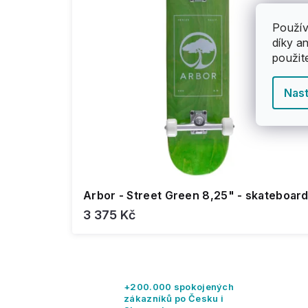
u
d
k
u
Použív
t
k
díky a
ů
t
použit
ů
Nast
Arbor - Street Green 8,25" - skateboar
3 375 Kč
+200.000 spokojených
zákazníků po Česku i