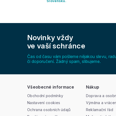
Slovensku.
Z
á
Novinky vždy
p
a
ve vaší schránce
t
í
Čas od času vám pošleme nějakou slevu, rad
či doporučení. Žádný spam, slibujeme.
Všeobecné informace
Nákup
Obchodní podmínky
Doprava a osobn
Nastavení cookies
Výměna a vrácen
Ochrana osobních údajů
Reklamační řád