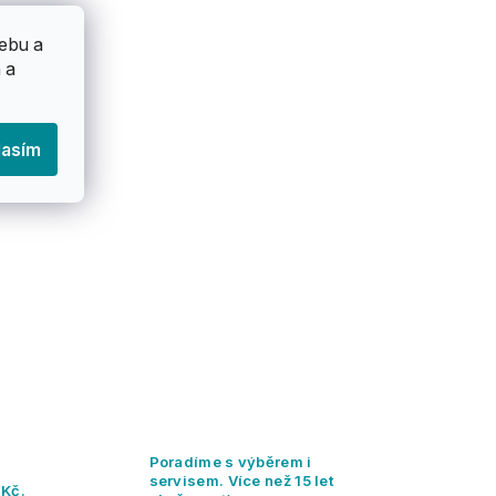
ebu a
 a
lasím
Poradíme s výběrem i
servisem. Více než 15 let
 Kč.