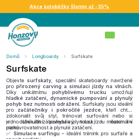
Přejít
Akce koloběžky Slamm až -35%
na
obsah
Nákupní
košík
Domů
Longboardy
Surfskate
Surfskate
Objevte
surfskaty
, speciální skateboardy navržené
pro
přirozený carving a simulaci jízdy na vlnách
.
Díky unikátnímu
pohyblivému trucku
umožňují
hladké zatáčení, dynamické pumpování a plynulý
pohyb bez nutnosti odrážení
. Surfskaty jsou ideální
pro
začátečníky i pokročilé jezdce
, kteří chtějí
zdokonalit svůj styl, trénovat surfování nebo si
jednoduše užít zábavnou a plynulou jízdu městem i v
✅
Unikátní pohyblivý truck
– maximální
parku.
manévrovatelnost a plynulé zatáčení.
✅
Simulace surfingu
– ideální trénink pro surfaře a