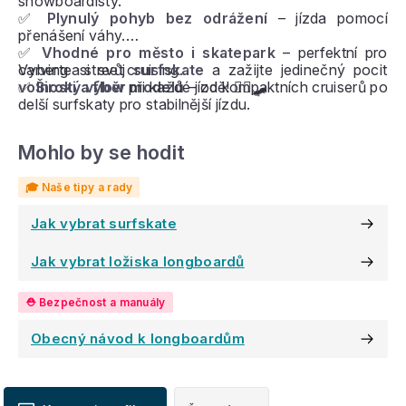
snowboardisty.
✅
Plynulý pohyb bez odrážení
– jízda pomocí
přenášení váhy.
✅
Vhodné pro město i skatepark
– perfektní pro
carving a street cruising.
Vyberte si svůj
surfskate
a zažijte jedinečný pocit
✅
volnosti a flow
Široký výběr modelů
při každé jízdě! 🏄‍♂️🛹
– od kompaktních cruiserů po
delší surfskaty pro stabilnější jízdu.
Mohlo by se hodit
Jak vybrat surfskate
Jak vybrat ložiska longboardů
Obecný návod k longboardům
V