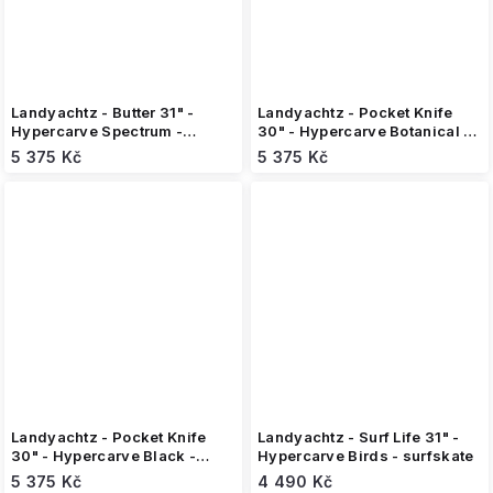
Landyachtz - Butter 31" -
Landyachtz - Pocket Knife
Hypercarve Spectrum -
30" - Hypercarve Botanical -
surfskate
surfskate
5 375 Kč
5 375 Kč
Landyachtz - Pocket Knife
Landyachtz - Surf Life 31" -
30" - Hypercarve Black -
Hypercarve Birds - surfskate
surfskate
5 375 Kč
4 490 Kč