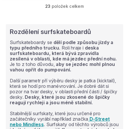
23
položek celkem
O
v
l
á
d
Rozdělení surfskateboardů
a
c
Surfskateboardy se
dělí podle způsobu jízdy a
í
typu předního trucku
. Roli hraje i
deska
p
surfskateboardu, která bývá zpravidla
r
zesílená v oblasti, kde má jezdec přední nohu.
v
Je to z toho důvodu,
aby se jezdec mohl plnou
k
vahou opřít do pumpování.
y
v
Další parametr pří výběru desky je patka (kicktail),
ý
která se hodí pro manévrování. Je dobré dát si
p
pozor na tvar desky, v oblasti přední části / špičky
i
desky.
Desky, které jsou zkosené do špičky
s
reagují rychleji a jsou méně stabilní
.
u
Stabilnější surfskaty, které jsou určené pro
začátečníky vyrábí například značka
D-Street
nebo Mindless
. Surfskaty od těchto výrobců jsou