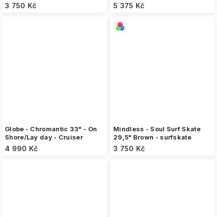
surfskate
3 750 Kč
5 375 Kč
Globe - Chromantic 33" - On
Mindless - Soul Surf Skate
Shore/Lay day - Cruiser
29,5" Brown - surfskate
4 990 Kč
3 750 Kč