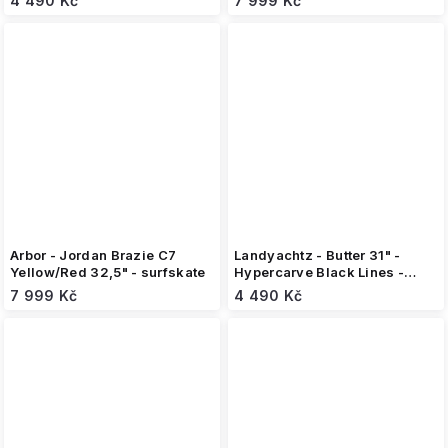
4 490 Kč
7 999 Kč
Arbor - Jordan Brazie C7
Landyachtz - Butter 31" -
Yellow/Red 32,5" - surfskate
Hypercarve Black Lines -
surfskate
7 999 Kč
4 490 Kč