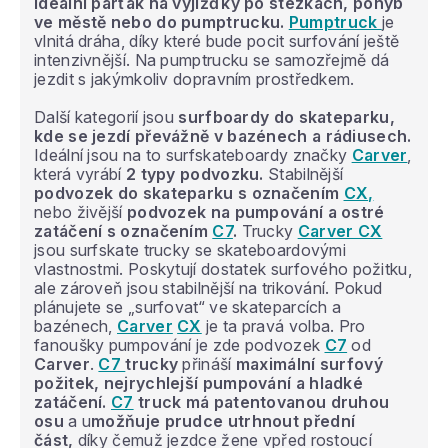
ideální parťák na vyjížďky po stezkách, pohyb
ve městě nebo do pumptrucku.
Pumptruck
je
vlnitá dráha, díky které bude pocit surfování ještě
intenzivnější. Na pumptrucku se samozřejmě dá
jezdit s jakýmkoliv dopravním prostředkem.
Další kategorií jsou
surfboardy do skateparku,
kde se jezdí převážně v bazénech a rádiusech.
Ideální jsou na to surfskateboardy značky
Carver
,
která vyrábí
2 typy podvozku.
Stabilnější
podvozek do skateparku s označením
CX
,
nebo živější
podvozek na pumpování a ostré
zatáčení s označením
C7
.
Trucky
Carver CX
jsou surfskate trucky se skateboardovými
vlastnostmi. Poskytují dostatek surfového požitku,
ale zároveň jsou stabilnější na trikování. Pokud
plánujete se „surfovat“ ve skateparcích a
bazénech,
Carver
CX
je ta pravá volba. Pro
fanoušky pumpování je zde podvozek
C7
od
Carver
.
C7
trucky
přináší
maximální surfový
požitek, nejrychlejší pumpování a hladké
zatáčení.
C7
truck má patentovanou druhou
osu
a u
možňuje prudce utrhnout přední
část,
díky čemuž jezdce žene vpřed rostoucí