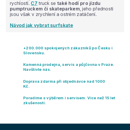
rychlostí.
C7
truck se
také hodí pro jízdu
pumptruckem či skateparkem
, jeho přednosti
jsou však v zrychlení a ostrém zatáčení.
Návod jak vybrat surfskate
+200.000 spokojených zákazníků po Česku i
Slovensku.
Kamenná prodejna, servis a půjčovna v Praze.
Navštivte nás.
Doprava zdarma při objednávce nad 1000
Kč.
Poradíme s výběrem i servisem. Více než 15 let
zkušeností.
Z