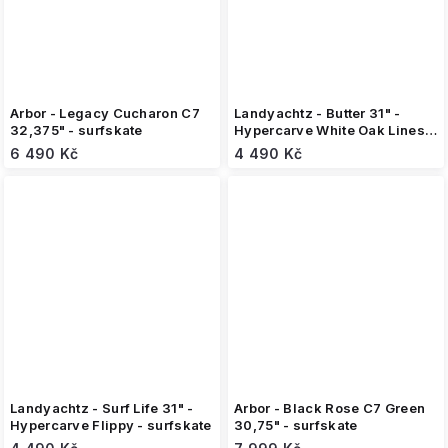
Arbor - Legacy Cucharon C7
Landyachtz - Butter 31" -
32,375" - surfskate
Hypercarve White Oak Lines -
surfskate
6 490 Kč
4 490 Kč
Landyachtz - Surf Life 31" -
Arbor - Black Rose C7 Green
Hypercarve Flippy - surfskate
30,75" - surfskate