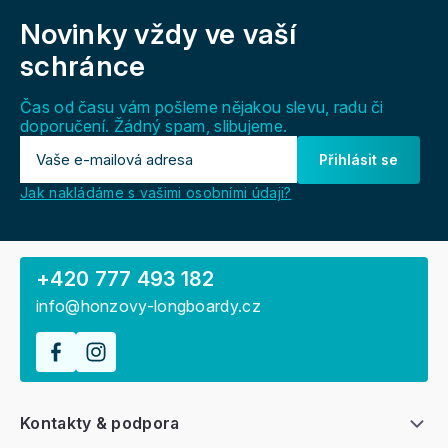
á
Novinky vždy
ve vaší
p
a
schránce
t
í
Čas od času vám pošleme nějakou slevu, radu či
doporučení. Žádný spam, slibujeme.
Přihlásit se
Jak nakládáme s vašimi osobními údaji?
+420 777 493 182
info@honzovy-longboardy.cz
Kontakty & podpora