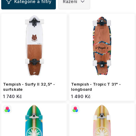
ý
p
i
s
p
r
o
d
u
k
t
ů
Tempish - Surfy II 32,5" -
Tempish - Tropic T 31" -
surfskate
longboard
1 740 Kč
1 490 Kč