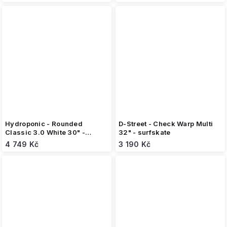
Hydroponic - Rounded
D-Street - Check Warp Multi
Classic 3.0 White 30" -
32" - surfskate
Surfskate
4 749 Kč
3 190 Kč