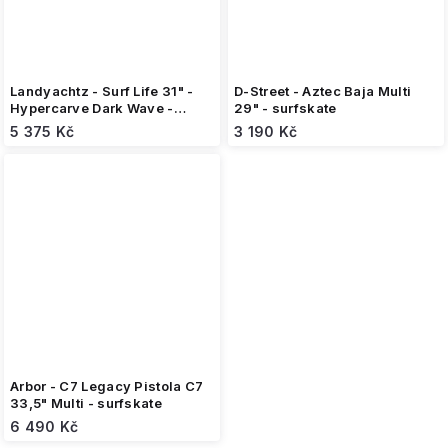
Landyachtz - Surf Life 31" -
D-Street - Aztec Baja Multi
Hypercarve Dark Wave -
29" - surfskate
surfskate
5 375 Kč
3 190 Kč
Arbor - C7 Legacy Pistola C7
33,5" Multi - surfskate
6 490 Kč