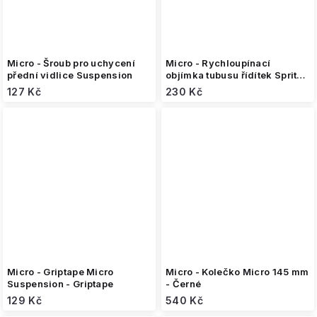
Micro - Šroub pro uchycení
Micro - Rychloupínací
přední vidlice Suspension
objímka tubusu řídítek Sprite
Suspension
127 Kč
230 Kč
Micro - Griptape Micro
Micro - Kolečko Micro 145 mm
Suspension - Griptape
- Černé
129 Kč
540 Kč