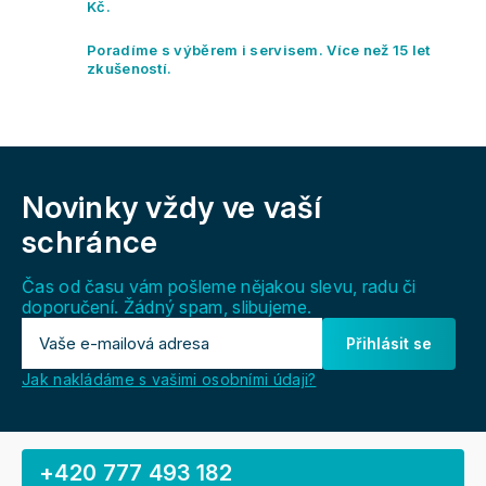
v
Kč.
k
y
Poradíme s výběrem i servisem. Více než 15 let
v
zkušeností.
ý
p
i
s
Z
u
á
Novinky vždy
ve vaší
p
a
schránce
t
í
Čas od času vám pošleme nějakou slevu, radu či
doporučení. Žádný spam, slibujeme.
Přihlásit se
Jak nakládáme s vašimi osobními údaji?
+420 777 493 182