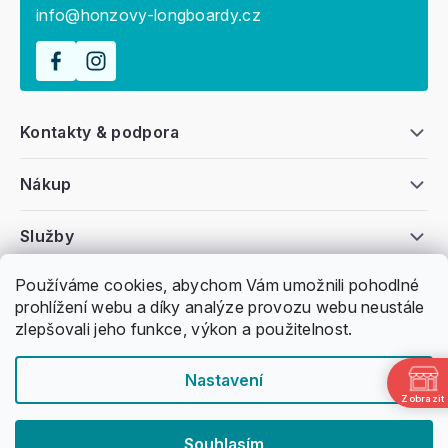
info@honzovy-longboardy.cz
Kontakty & podpora
Nákup
Služby
Používáme cookies, abychom Vám umožnili pohodlné
Všeobecné informace
prohlížení webu a díky analýze provozu webu neustále
zlepšovali jeho funkce, výkon a použitelnost.
Nastavení
Zobrazit
Copyright 2011 -
2026
Honzovy Longboardy
Souhlasím
Nakódoval Pavel Kuneš