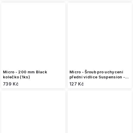
Micro - 200 mm Black
Micro - Šroub pro uchycení
kolečko (1ks)
přední vidlice Suspension -
M6
739 Kč
127 Kč