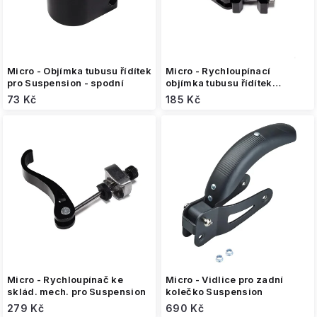
u
k
t
ů
Micro - Objímka tubusu řídítek
Micro - Rychloupínací
pro Suspension - spodní
objímka tubusu řídítek
Suspension - komplet
73 Kč
185 Kč
Micro - Rychloupínač ke
Micro - Vidlice pro zadní
sklád. mech. pro Suspension
kolečko Suspension
279 Kč
690 Kč