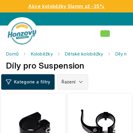
Přejít
Akce koloběžky Slamm až -35%
na
obsah
Nákupní
košík
Domů
Koloběžky
Dětské koloběžky
Díly na 
Díly pro Suspension
V
ý
p
i
s
p
r
o
d