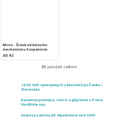
Micro - Šroub skládacího
mechanismu Suspension
49 Kč
35
položek celkem
O
v
l
á
+200.000 spokojených zákazníků po Česku i
d
Slovensku.
a
c
Kamenná prodejna, servis a půjčovna v Praze.
í
Navštivte nás.
p
r
Doprava zdarma při objednávce nad 1000