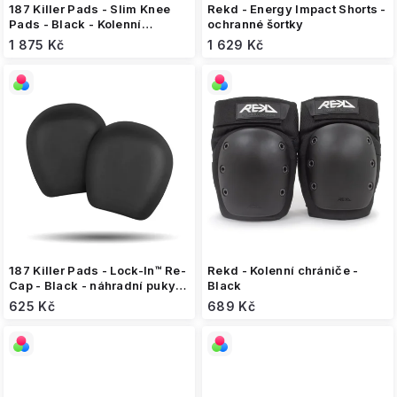
187 Killer Pads - Slim Knee
Rekd - Energy Impact Shorts -
Pads - Black - Kolenní
ochranné šortky
chrániče
1 875 Kč
1 629 Kč
187 Killer Pads - Lock-In™ Re-
Rekd - Kolenní chrániče -
Cap - Black - náhradní puky
Black
chráničů
625 Kč
689 Kč