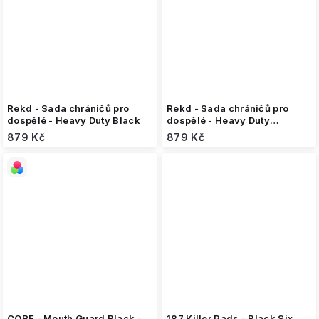
Rekd - Sada chráničů pro
Rekd - Sada chráničů pro
dospělé - Heavy Duty Black
dospělé - Heavy Duty
Blue/Mint
879 Kč
879 Kč
CORE - Mouth Guard Black -
187 Killer Pads - Black Six