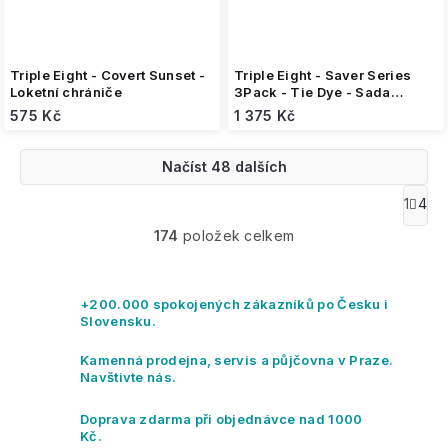
Triple Eight - Covert Sunset -
Triple Eight - Saver Series
Loketní chrániče
3Pack - Tie Dye - Sada
chráničů pro dospělé
575 Kč
1 375 Kč
Načíst 48 dalších
O
1
4
S
v
t
174
položek celkem
l
r
á
á
n
d
k
a
+200.000 spokojených zákazníků po Česku i
o
c
Slovensku.
v
í
á
p
Kamenná prodejna, servis a půjčovna v Praze.
n
r
Navštivte nás.
í
v
k
Doprava zdarma při objednávce nad 1000
y
Kč.