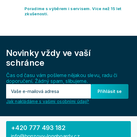
v
ý
Poradíme s výběrem i servisem. Více než 15 let
p
zkušeností.
i
s
u
Z
á
Novinky vždy
ve vaší
p
a
schránce
t
í
Čas od času vám pošleme nějakou slevu, radu či
doporučení. Žádný spam, slibujeme.
Přihlásit se
Jak nakládáme s vašimi osobními údaji?
+420 777 493 182
info@honzovy-longboardy.cz