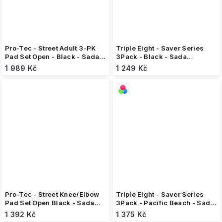
Pro-Tec - Street Adult 3-PK
Triple Eight - Saver Series
Pad Set Open - Black - Sada
3Pack - Black - Sada
chráničů
chráničů pro dospělé
1 989 Kč
1 249 Kč
Pro-Tec - Street Knee/Elbow
Triple Eight - Saver Series
Pad Set Open Black - Sada
3Pack - Pacific Beach - Sada
chráničů
chráničů pro dospělé
1 392 Kč
1 375 Kč