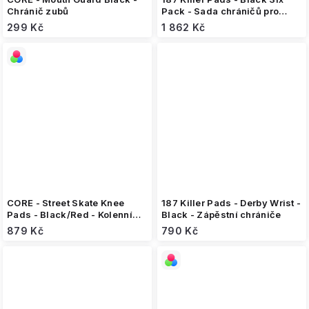
Chránič zubů
Pack - Sada chráničů pro
dospělé
299 Kč
1 862 Kč
CORE - Street Skate Knee
187 Killer Pads - Derby Wrist -
Pads - Black/Red - Kolenní
Black - Zápěstní chrániče
chrániče
879 Kč
790 Kč