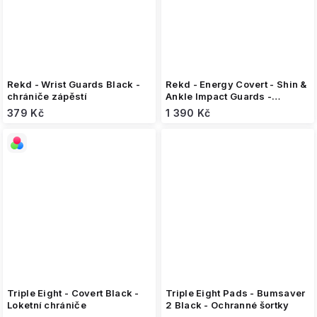
Rekd - Wrist Guards Black -
Rekd - Energy Covert - Shin &
chrániče zápěstí
Ankle Impact Guards -
chrániče holení a kotníků
379 Kč
1 390 Kč
Triple Eight - Covert Black -
Triple Eight Pads - Bumsaver
Loketní chrániče
2 Black - Ochranné šortky