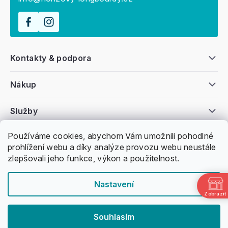
Kontakty & podpora
Nákup
Služby
Používáme cookies, abychom Vám umožnili pohodlné
Všeobecné informace
prohlížení webu a díky analýze provozu webu neustále
zlepšovali jeho funkce, výkon a použitelnost.
Nastavení
Zobrazit
Copyright 2011 -
2026
Honzovy Longboardy
Souhlasím
Nakódoval Pavel Kuneš
Vytvořil Shoptet