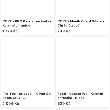
CORE - PRO Park Knee Pads -
CORE - Mouth Guard White -
Kolenní chrániče
Chránič zubů
1 779 Kč
299 Kč
Pro-Tec - Street 3-PK Pad Set
Rekd - Gasket Pro - Kolenní
Santa Cruz -
chrániče - Black
Black/White/Pink - Sada
2 094 Kč
629 Kč
chráničů