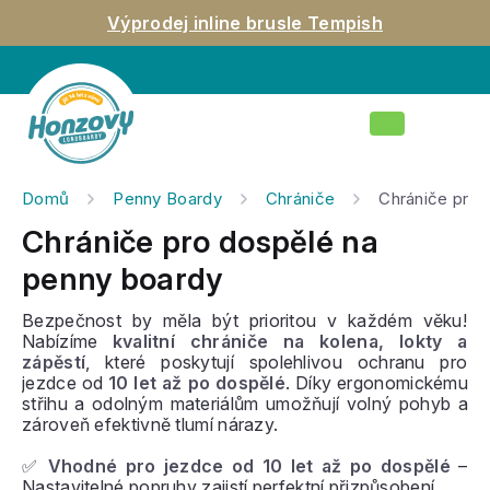
Přejít
Výprodej inline brusle Tempish
na
obsah
Nákupní
košík
Domů
Penny Boardy
Chrániče
Chrániče pro 
Chrániče pro dospělé na
penny boardy
Bezpečnost by měla být prioritou v každém věku!
Nabízíme
kvalitní chrániče na kolena, lokty a
zápěstí
, které poskytují spolehlivou ochranu pro
jezdce od
10 let až po dospělé
. Díky ergonomickému
střihu a odolným materiálům umožňují volný pohyb a
zároveň efektivně tlumí nárazy.
✅
Vhodné pro jezdce od 10 let až po dospělé
–
Nastavitelné popruhy zajistí perfektní přizpůsobení.