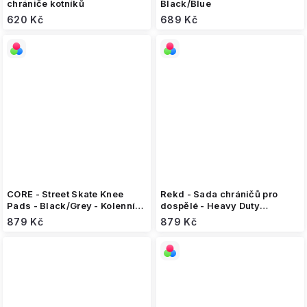
chrániče kotníků
Black/Blue
620 Kč
689 Kč
CORE - Street Skate Knee
Rekd - Sada chráničů pro
Pads - Black/Grey - Kolenní
dospělé - Heavy Duty
chrániče
Blue/Pink
879 Kč
879 Kč