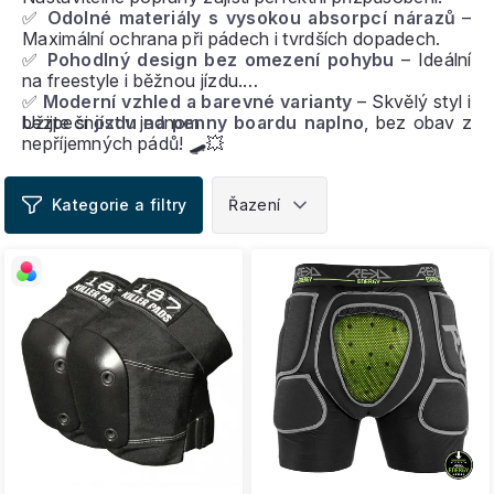
✅
Odolné materiály s vysokou absorpcí nárazů
–
Maximální ochrana při pádech i tvrdších dopadech.
✅
Pohodlný design bez omezení pohybu
– Ideální
na freestyle i běžnou jízdu.
✅
Moderní vzhled a barevné varianty
– Skvělý styl i
bezpečnost v jednom.
Užijte si
jízdu na penny boardu naplno
, bez obav z
nepříjemných pádů! 🛹💥
V
ý
p
i
s
p
r
o
d
u
k
t
ů