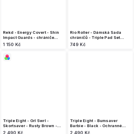
Rekd - Energy Covert - Shin
Rio Roller - Dámská Sada
Impact Guards - chrániče
chráničů - Triple Pad Set
holení
Red/Mint
1 150 Kč
749 Kč
Triple Eight - Grl Swrl -
Triple Eight - Bumsaver
Skortsaver - Rusty Brown -
Barbie - Black - Ochranné
Ochranné šortky
šortky
2 490 Kč
2 490 Kč