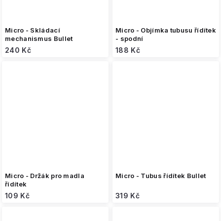
Micro - Skládací
Micro - Objímka tubusu řídítek
mechanismus Bullet
- spodní
240 Kč
188 Kč
Micro - Držák pro madla
Micro - Tubus řídítek Bullet
řídítek
109 Kč
319 Kč