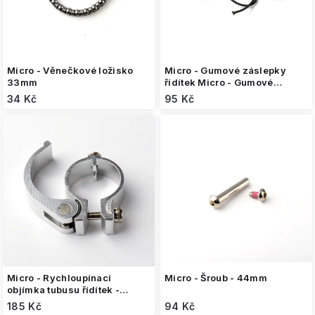
u
k
t
ů
Micro - Věnečkové ložisko
Micro - Gumové záslepky
33mm
řídítek Micro - Gumové
záslepky
34 Kč
95 Kč
Micro - Rychloupínací
Micro - Šroub - 44mm
objímka tubusu řídítek -
komplet - stříbrná
185 Kč
94 Kč