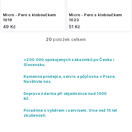
Micro - Pero s kloboučkem
Micro - Pero s kloboučkem
1019
1023
49 Kč
51 Kč
20
položek celkem
O
v
l
á
+200.000 spokojených zákazníků po Česku i
d
Slovensku.
a
c
Kamenná prodejna, servis a půjčovna v Praze.
í
Navštivte nás.
p
r
Doprava zdarma při objednávce nad 1000
v
Kč.
k
y
Poradíme s výběrem i servisem. Více než 15 let
v
zkušeností.
ý
p
i