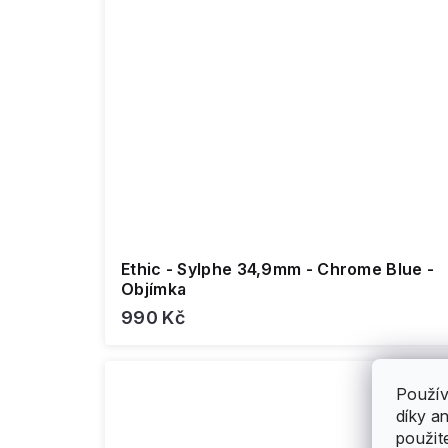
Ethic - Sylphe 34,9mm - Chrome Blue -
Objímka
990 Kč
Použív
díky a
použit