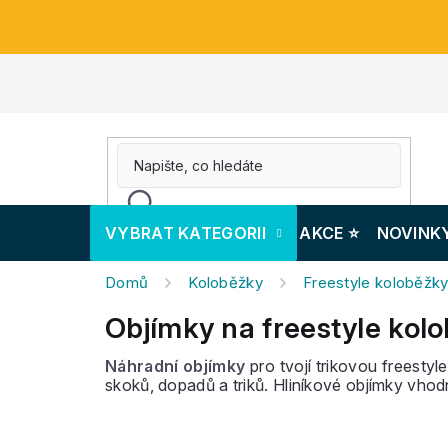
Přejít
na
obsah
VYBRAT KATEGORII
AKCE ⭐️
NOVINK
Domů
Koloběžky
Freestyle koloběžk
Objímky na freestyle kol
Náhradní objímky
pro tvojí trikovou freesty
skoků, dopadů a triků. Hliníkové objímky vhod