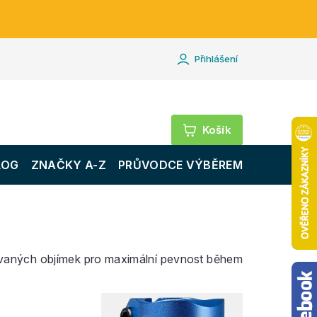
Přihlášení
Nákupní
košík
LOG
ZNAČKY A-Z
PRŮVODCE VÝBĚREM
ubovaných objímek pro maximální pevnost během