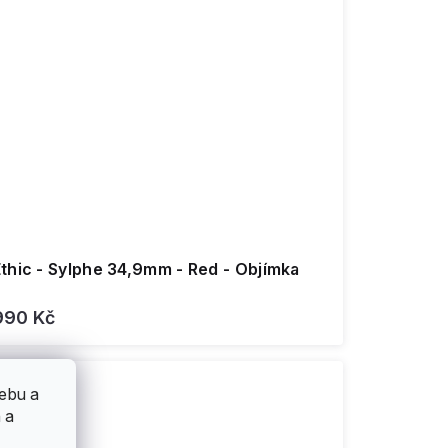
thic - Sylphe 34,9mm - Red - Objímka
990 Kč
ebu a
 a