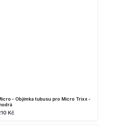
icro - Objímka tubusu pro Micro Trixx -
modrá
210 Kč