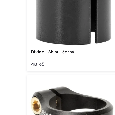
ů
Divine - Shim - černý
48 Kč