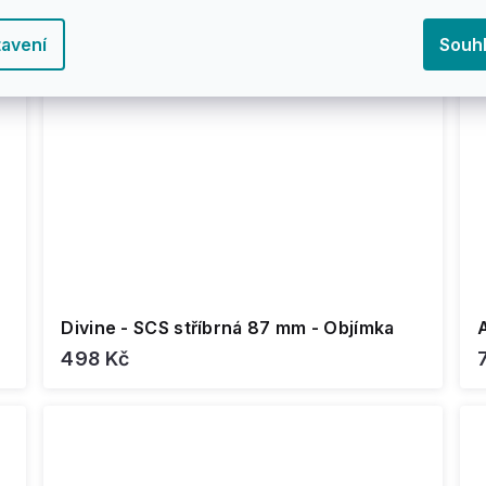
avení
Souh
Divine - SCS stříbrná 87 mm - Objímka
A
498 Kč