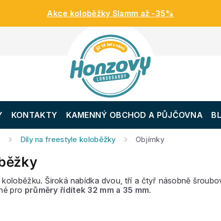
Akce koloběžky Slamm až -35%
Y
KONTAKTY
KAMENNÝ OBCHOD A PŮJČOVNA
B
y
Díly na freestyle koloběžky
Objímky
oběžky
le koloběžku. Široká nabídka dvou, tří a čtyř násobně šro
né pro
průměry řídítek 32 mm a 35 mm
.