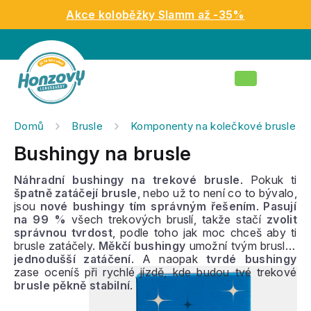
Přejít
Akce koloběžky Slamm až -35%
na
obsah
Nákupní
košík
Domů
Brusle
Komponenty na kolečkové brusle
Bushingy na brusle
Náhradní bushingy na trekové brusle
. Pokuk ti
špatně zatáčejí brusle
, nebo už to není co to bývalo,
jsou
nové bushingy tím správným řešením
.
Pasují
na 99 %
všech trekových bruslí, takže stačí
zvolit
správnou tvrdost
, podle toho jak moc chceš aby ti
brusle zatáčely.
Měkčí bushingy
umožní tvým bruslím
jednodušší zatáčení
. A naopak
tvrdé bushingy
zase oceníš při rychlé jízdě, kde budou tvé trekové
brusle pěkně stabilní
.