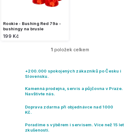
k
t
ů
Rookie - Bushing Red 79a -
bushingy na brusle
199 Kč
1
položek celkem
O
v
l
á
+200.000 spokojených zákazníků po Česku i
d
Slovensku.
a
c
Kamenná prodejna, servis a půjčovna v Praze.
í
Navštivte nás.
p
r
Doprava zdarma při objednávce nad 1000
v
Kč.
k
y
Poradíme s výběrem i servisem. Více než 15 let
v
zkušeností.
ý