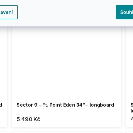
avení
Souh
d
Sector 9 - Ft. Point Eden 34“ - longboard
5 490 Kč