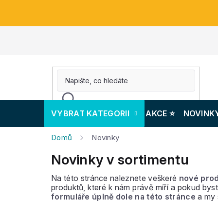
Přejít
na
obsah
VYBRAT KATEGORII
AKCE ⭐️
NOVINK
Domů
Novinky
Novinky v sortimentu
Na této stránce naleznete veškeré
nové prod
produktů, které k nám právě míří a pokud byst
formuláře úplně dole na této stránce
a my 