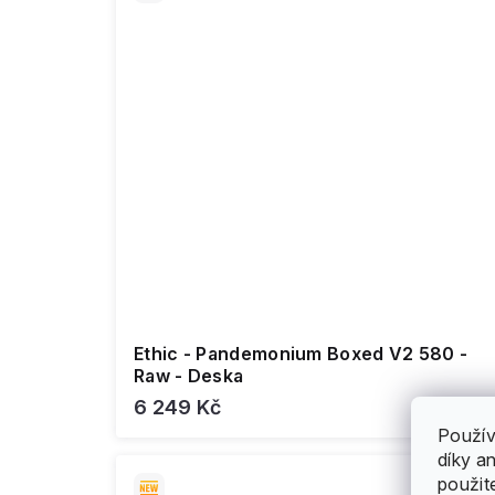
Ethic - Pandemonium Boxed V2 580 -
Raw - Deska
6 249 Kč
Použív
díky a
použit