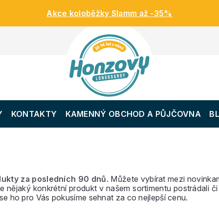
Akce koloběžky Slamm až -35%
Y
KONTAKTY
KAMENNÝ OBCHOD A PŮJČOVNA
B
ukty za posledních 90 dnů
. Můžete vybírat mezi novinkam
e nějaký konkrétní produkt v našem sortimentu postrádali či
se ho pro Vás pokusíme sehnat za co nejlepší cenu.