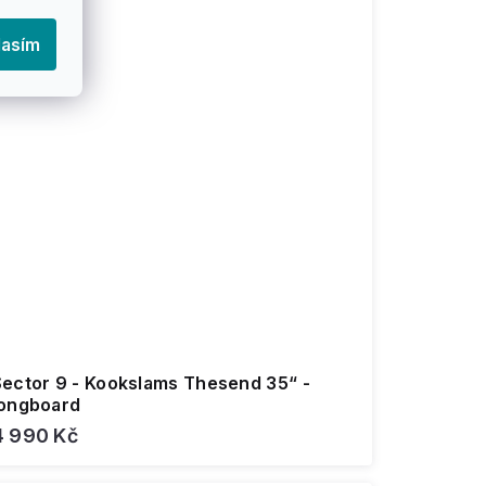
lasím
Sector 9 - Kookslams Thesend 35“ -
longboard
4 990 Kč