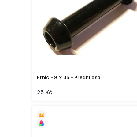
u
t
k
ů
t
ů
Ethic - 8 x 35 - Přední osa
25 Kč