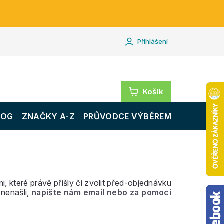
Přihlášení
Nákupní
košík
LOG
ZNAČKY A-Z
PRŮVODCE VÝBĚREM
i, které právě přišly či zvolit před-objednávku
 nenašli,
napište nám email nebo za pomoci