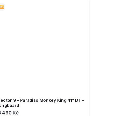
ector 9 - Paradiso Monkey King 41“ DT -
longboard
6 490 Kč