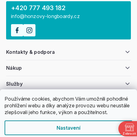
+420 777 493 182
info@honzovy-longboardy.cz
Kontakty & podpora
Nákup
Služby
Používáme cookies, abychom Vám umožnili pohodlné
Všeobecné informace
prohlížení webu a díky analýze provozu webu neustále
zlepšovali jeho funkce, výkon a použitelnost.
Nastavení
Zobrazit