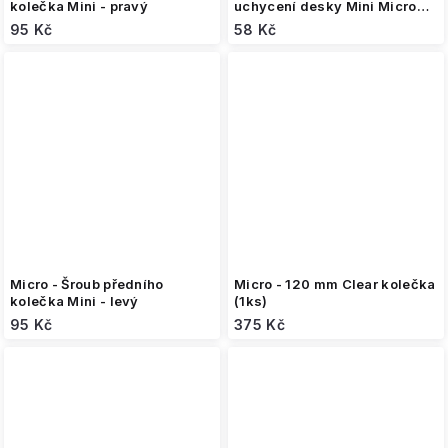
kolečka Mini - pravý
uchycení desky Mini Micro
8ks
95 Kč
58 Kč
Micro - Šroub předního
Micro - 120 mm Clear kolečka
kolečka Mini - levý
(1ks)
95 Kč
375 Kč