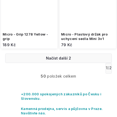
Micro - Grip 1278 Yellow -
Micro - Plastový držák pro
grip
uchycení sedla Mini 3v1
189 Kč
79 Kč
Načíst další 2
O
1
2
S
v
t
50
položek celkem
l
r
á
á
n
d
k
a
+200.000 spokojených zákazníků po Česku i
o
c
Slovensku.
v
í
á
p
Kamenná prodejna, servis a půjčovna v Praze.
n
r
Navštivte nás.
í