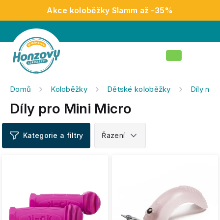
Přejít
Akce koloběžky Slamm až -35%
na
obsah
Nákupní
košík
Domů
Koloběžky
Dětské koloběžky
Díly na 
Díly pro Mini Micro
V
ý
p
i
s
p
r
o
d