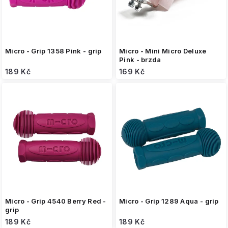
u
k
t
ů
Micro - Grip 1358 Pink - grip
Micro - Mini Micro Deluxe
Pink - brzda
189 Kč
169 Kč
Micro - Grip 4540 Berry Red -
Micro - Grip 1289 Aqua - grip
grip
189 Kč
189 Kč