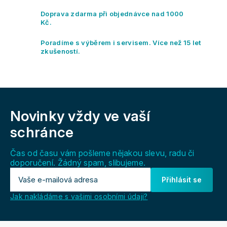
v
k
Doprava zdarma při objednávce nad 1000
y
Kč.
v
ý
Poradíme s výběrem i servisem. Více než 15 let
p
zkušeností.
i
s
u
Z
á
Novinky vždy
ve vaší
p
a
schránce
t
í
Čas od času vám pošleme nějakou slevu, radu či
doporučení. Žádný spam, slibujeme.
Přihlásit se
Jak nakládáme s vašimi osobními údaji?