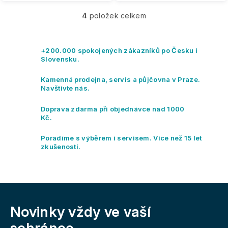
4
položek celkem
O
v
l
á
+200.000 spokojených zákazníků po Česku i
d
Slovensku.
a
c
Kamenná prodejna, servis a půjčovna v Praze.
í
Navštivte nás.
p
r
Doprava zdarma při objednávce nad 1000
v
Kč.
k
y
Poradíme s výběrem i servisem. Více než 15 let
v
zkušeností.
ý
p
i
s
Z
u
á
Novinky vždy
ve vaší
p
a