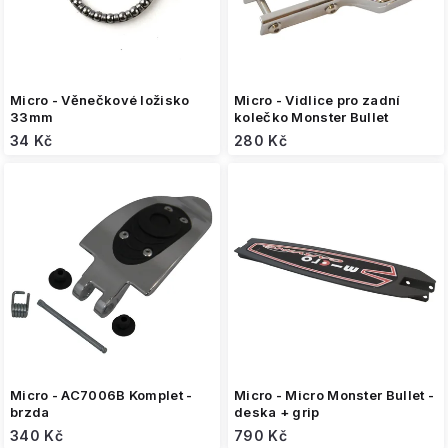
u
k
t
ů
Micro - Věnečkové ložisko
Micro - Vidlice pro zadní
33mm
kolečko Monster Bullet
34 Kč
280 Kč
Micro - AC7006B Komplet -
Micro - Micro Monster Bullet -
brzda
deska + grip
340 Kč
790 Kč