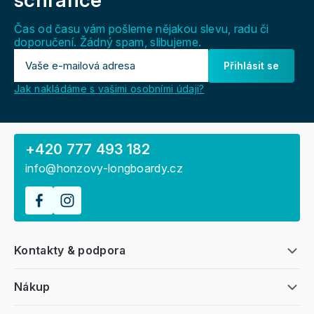
schránce
t
í
Čas od času vám pošleme nějakou slevu, radu či
doporučení. Žádný spam, slibujeme.
Přihlásit se
Jak nakládáme s vašimi osobními údaji?
+420 777 493 182
info@honzovy-longboardy.cz
Kontakty & podpora
Nákup