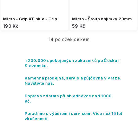
Micro - Grip XT blue - Grip
Micro - Šroub objímky 20mm
190 Kč
59 Kč
14
položek celkem
O
v
l
á
+200.000 spokojených zákazníků po Česku i
d
Slovensku.
a
c
Kamenná prodejna, servis a půjčovna v Praze.
í
Navštivte nás.
p
r
Doprava zdarma při objednávce nad 1000
v
Kč.
k
y
Poradíme s výběrem i servisem. Více než 15 let
v
zkušeností.
ý
p
i