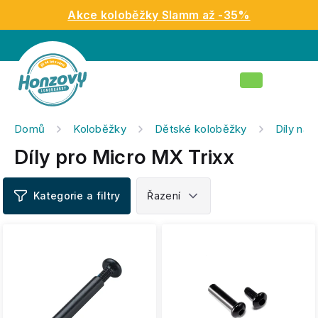
Přejít
Akce koloběžky Slamm až -35%
na
obsah
Nákupní
košík
Domů
Koloběžky
Dětské koloběžky
Díly na 
Díly pro Micro MX Trixx
V
ý
p
i
s
p
r
o
d