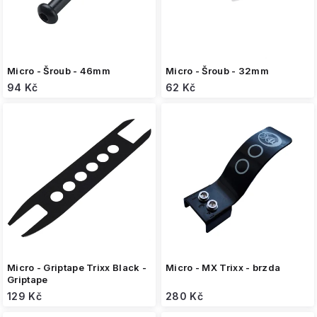
u
k
t
ů
Micro - Šroub - 46mm
Micro - Šroub - 32mm
94 Kč
62 Kč
Micro - Griptape Trixx Black -
Micro - MX Trixx - brzda
Griptape
129 Kč
280 Kč