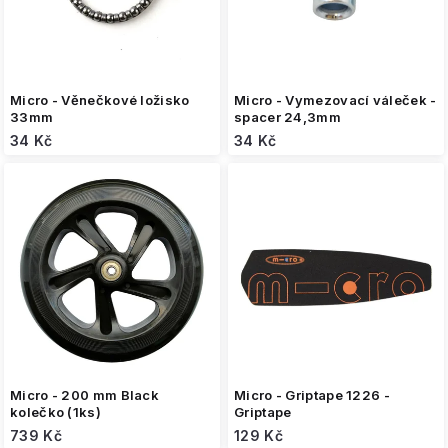
u
k
t
ů
Micro - Věnečkové ložisko
Micro - Vymezovací váleček -
33mm
spacer 24,3mm
34 Kč
34 Kč
Micro - 200 mm Black
Micro - Griptape 1226 -
kolečko (1ks)
Griptape
739 Kč
129 Kč