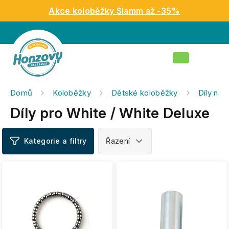
Přejít
Akce koloběžky Slamm až -35%
na
obsah
Nákupní
košík
Domů
Koloběžky
Dětské koloběžky
Díly na 
Díly pro White / White Deluxe
V
ý
p
i
s
p
r
o
d