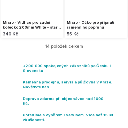
Micro - Vidlice pro zadní
Micro - Očko pro připnutí
kolečko 200mm White - starý
ramenního popruhu
model
340 Kč
55 Kč
14
položek celkem
O
v
l
á
+200.000 spokojených zákazníků po Česku i
d
Slovensku.
a
c
Kamenná prodejna, servis a půjčovna v Praze.
í
Navštivte nás.
p
r
Doprava zdarma při objednávce nad 1000
v
Kč.
k
y
Poradíme s výběrem i servisem. Více než 15 let
v
zkušeností.
ý