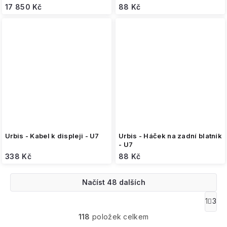
17 850 Kč
88 Kč
Urbis - Kabel k displeji - U7
Urbis - Háček na zadní blatník
- U7
338 Kč
88 Kč
Načíst 48 dalších
O
1
3
S
v
t
118
položek celkem
l
r