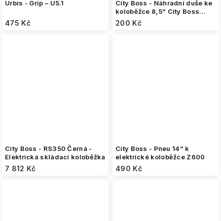
Urbis - Grip – U5.1
City Boss - Náhradní duše ke
koloběžce 8,5” City Boss
RS250 / RS350
475 Kč
200 Kč
City Boss - RS350 Černá -
City Boss - Pneu 14” k
Elektrická skládací koloběžka
elektrické koloběžce Z600
7 812 Kč
490 Kč