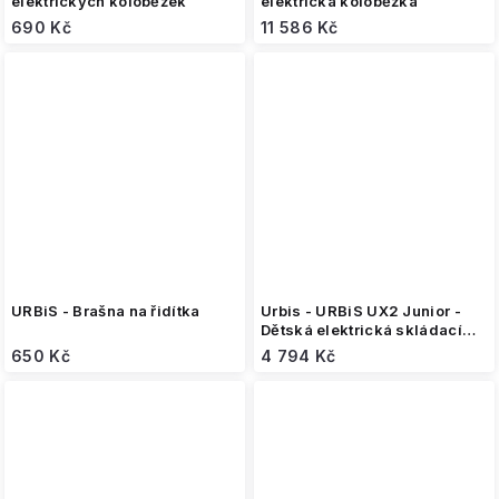
elektrických koloběžek
elektrická koloběžka
690 Kč
11 586 Kč
URBiS - Brašna na řidítka
Urbis - URBiS UX2 Junior -
Dětská elektrická skládací
koloběžka
650 Kč
4 794 Kč