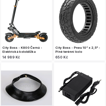
s
p
r
o
d
u
k
t
ů
City Boss - K800 Černá -
City Boss - Pneu 10” x 2,5" -
Elektrická koloběžka
Plné terénní kolo
14 989 Kč
650 Kč