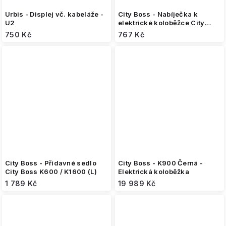
Urbis - Displej vč. kabeláže -
City Boss - Nabíječka k
U2
elektrické koloběžce City
Boss V5/RX5 (48V)
750 Kč
767 Kč
City Boss - Přídavné sedlo
City Boss - K900 Černá -
City Boss K600 / K1600 (L)
Elektrická koloběžka
1 789 Kč
19 989 Kč