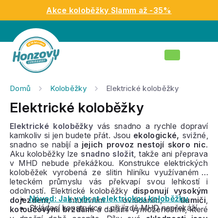
Přejít
Akce koloběžky Slamm až -35%
na
obsah
Nákupní
košík
Domů
Koloběžky
Elektrické koloběžky
Elektrické koloběžky
Elektrické koloběžky
vás snadno a rychle dopraví
kamkoliv si jen budete přát. Jsou
ekologické,
svižné,
snadno se nabíjí a
jejich provoz nestojí skoro nic
.
Aku koloběžky lze
snadno složit
, takže ani přeprava
v MHD nebude překážkou. Konstrukce elektrických
koloběžek vyrobená ze slitin hliníku využívaném v
leteckém průmyslu vás překvapí svou lehkostí i
odolností. Elektrické koloběžky
disponují vysokým
Návod: Jak vybrat elektrickou koloběžku
dojezdem
, intuitivním ovládáním,
tlumiči
,
Skládací konstrukce - při jízdě MHD nepřekáží
kotoučovými brzdami
a dalšími vymoženostmi, které