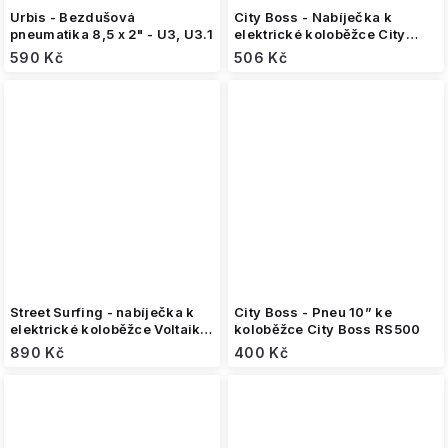
Urbis - Bezdušová
City Boss - Nabíječka k
pneumatika 8,5 x 2" - U3, U3.1
elektrické koloběžce City
Boss GX2 (24V)
590 Kč
506 Kč
Street Surfing - nabíječka k
City Boss - Pneu 10” ke
elektrické koloběžce Voltaik
koloběžce City Boss RS500
ION (36V/2A)
890 Kč
400 Kč