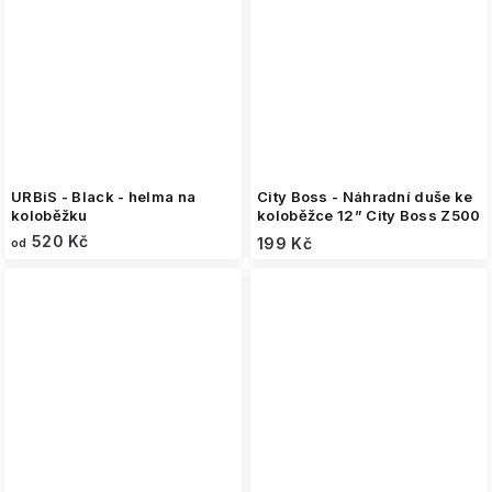
URBiS - Black - helma na
City Boss - Náhradní duše ke
koloběžku
koloběžce 12” City Boss Z500
520 Kč
199 Kč
od