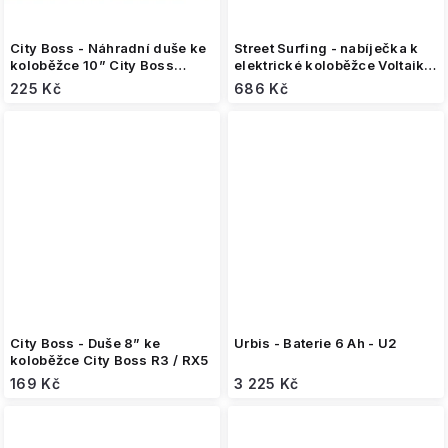
City Boss - Náhradní duše ke
Street Surfing - nabíječka k
koloběžce 10” City Boss
elektrické koloběžce Voltaik
RS500
SRG / MGT (36V/1,5A) / City
225 Kč
686 Kč
Boss RS250 / RS350
City Boss - Duše 8” ke
Urbis - Baterie 6 Ah - U2
koloběžce City Boss R3 / RX5
169 Kč
3 225 Kč