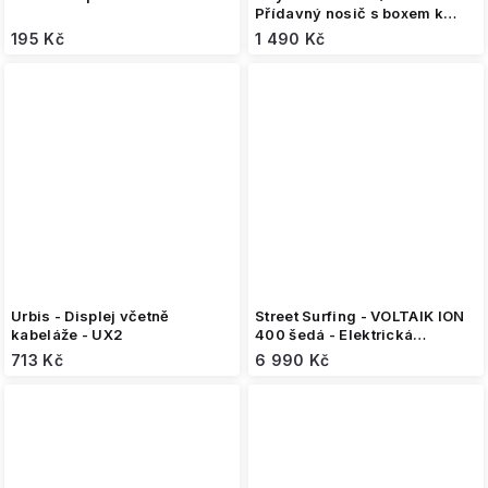
Přídavný nosič s boxem k
elektrické koloběžce
195 Kč
1 490 Kč
Urbis - Displej včetně
Street Surfing - VOLTAIK ION
kabeláže - UX2
400 šedá - Elektrická
skládací koloběžka
713 Kč
6 990 Kč