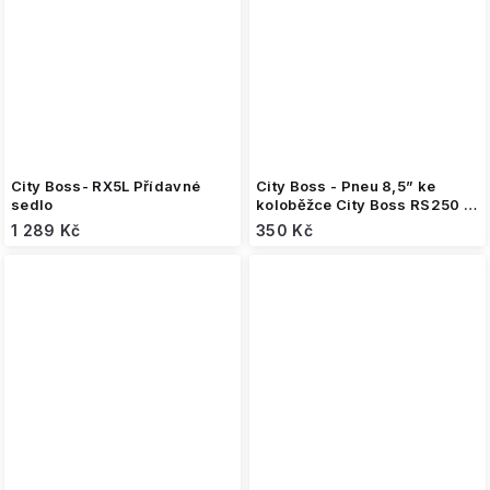
City Boss- RX5L Přídavné
City Boss - Pneu 8,5” ke
sedlo
koloběžce City Boss RS250 /
RS350
1 289 Kč
350 Kč