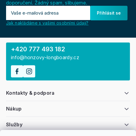
doporučení. Žádný spam, slibujeme.
Přihlásit se
Jak nakládáme s vašimi osobními údaji?
+420 777 493 182
info@honzovy-longboardy.cz
Kontakty & podpora
Nákup
Služby