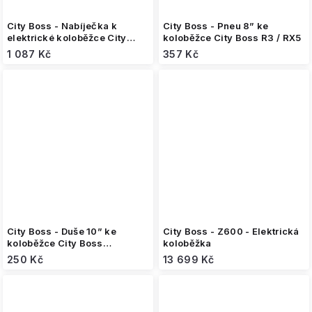
City Boss - Nabíječka k
City Boss - Pneu 8” ke
elektrické koloběžce City
koloběžce City Boss R3 / RX5
Boss D1000/GT8 (60V)
1 087 Kč
357 Kč
City Boss - Duše 10” ke
City Boss - Z600 - Elektrická
koloběžce City Boss
koloběžka
V4/V5/T7
250 Kč
13 699 Kč