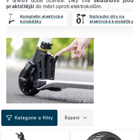
v dnešní době oceníte. Díky své
skladnosti jsou
praktičtější
do měst oproti elektrokolům.
Kompletní elektrické
Náhradní díly na
koloběžky
elektrické koloběžky
V
ý
p
i