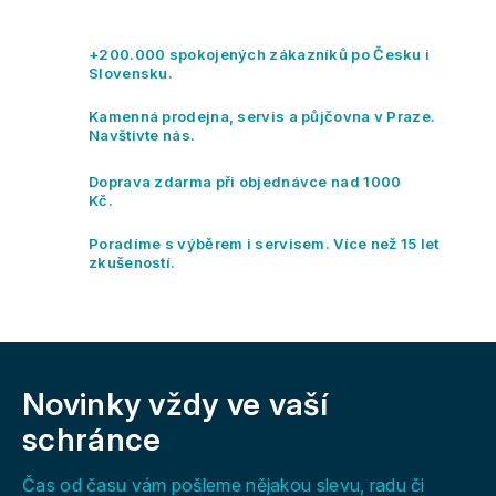
á
á
n
d
k
a
+200.000 spokojených zákazníků po Česku i
o
c
Slovensku.
v
í
á
p
Kamenná prodejna, servis a půjčovna v Praze.
n
r
Navštivte nás.
í
v
k
Doprava zdarma při objednávce nad 1000
y
Kč.
v
ý
Poradíme s výběrem i servisem. Více než 15 let
p
zkušeností.
i
s
u
Z
á
Novinky vždy
ve vaší
p
a
schránce
t
í
Čas od času vám pošleme nějakou slevu, radu či