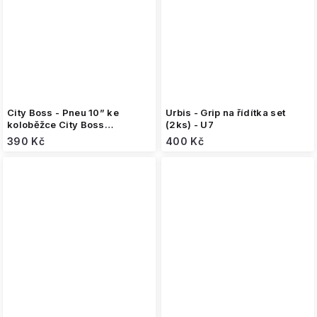
City Boss - Pneu 10” ke
Urbis - Grip na řídítka set
koloběžce City Boss
(2ks) - U7
V4/V5/T7
390 Kč
400 Kč