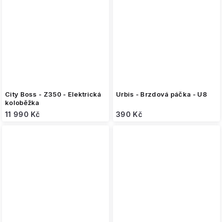
City Boss - Z350 - Elektrická
Urbis - Brzdová páčka - U8
koloběžka
11 990 Kč
390 Kč