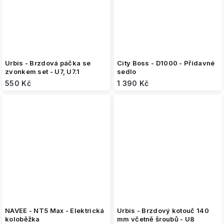
Urbis - Brzdová páčka se
City Boss - D1000 - Přídavné
zvonkem set - U7, U7.1
sedlo
550 Kč
1 390 Kč
NAVEE - NT5 Max - Elektrická
Urbis - Brzdový kotouč 140
koloběžka
mm včetně šroubů - U8