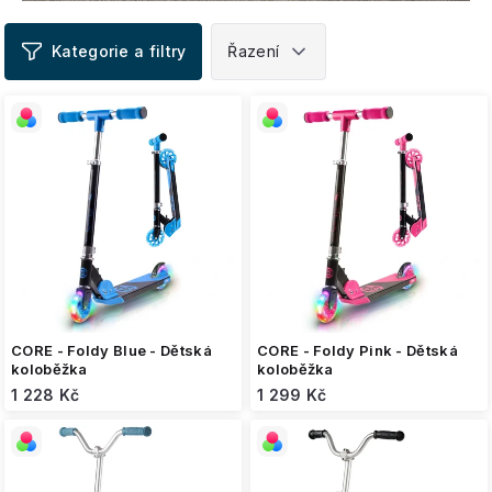
V
ý
p
i
s
p
r
o
d
u
k
t
ů
CORE - Foldy Blue - Dětská
CORE - Foldy Pink - Dětská
koloběžka
koloběžka
1 228 Kč
1 299 Kč