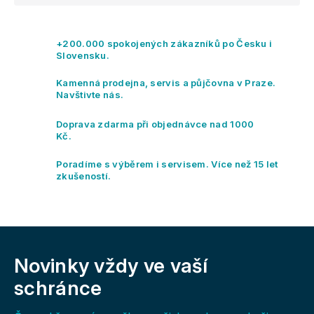
ý
p
i
+200.000 spokojených zákazníků po Česku i
s
Slovensku.
u
Kamenná prodejna, servis a půjčovna v Praze.
Navštivte nás.
Doprava zdarma při objednávce nad 1000
Kč.
Poradíme s výběrem i servisem. Více než 15 let
zkušeností.
Z
á
Novinky vždy
ve vaší
p
a
schránce
t
í