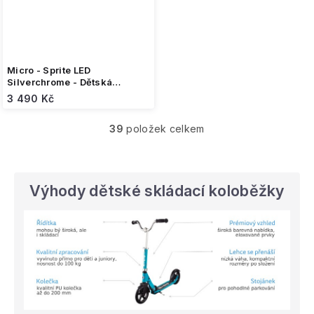
Micro - Sprite LED
Silverchrome - Dětská
skládací koloběžka
3 490 Kč
39
položek celkem
O
v
l
á
d
Výhody dětské skládací koloběžky
a
c
í
p
r
v
k
y
v