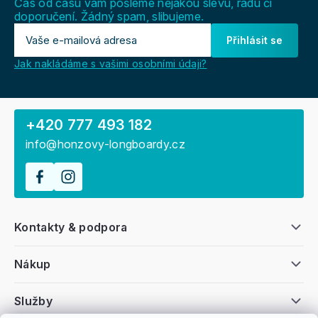
Čas od času vám pošleme nějakou slevu, radu či
doporučení. Žádný spam, slibujeme.
Přihlásit se
Jak nakládáme s vašimi osobními údaji?
+420 777 493 182
info@honzovy-longboardy.cz
Kontakty & podpora
Nákup
Služby