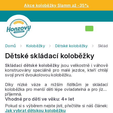
Přejít
Akce koloběžky Slamm až -35%
na
obsah
Nákupní
košík
Domů
Koloběžky
Dětské koloběžky
Skládac
Dětské skládací koloběžky
Skládací dětské koloběžky
jsou velikostně i váhově
konstruovány speciálně pro malé jezdce, kteří chtějí
svojí první dvoukolovou koloběžku.
Díky nízké váze a nižším řídítkům je skládací
koloběžka pro menší děti lépe ovladatelná a pro jízdu
příjemná.
Vhodné pro děti ve věku: 4+ let
Pokud si s výběrem nejste jisti, přečtěte si náš článek:
Jak vybrat dětskou koloběžku