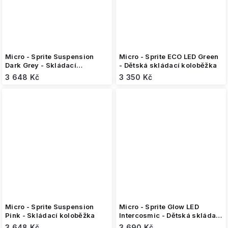
Micro - Sprite Suspension
Micro - Sprite ECO LED Green
Dark Grey - Skládací
- Dětská skládací koloběžka
koloběžka
3 648 Kč
3 350 Kč
Micro - Sprite Suspension
Micro - Sprite Glow LED
Pink - Skládací koloběžka
Intercosmic - Dětská skládací
koloběžka
3 648 Kč
3 690 Kč