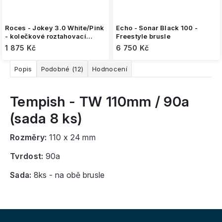
Roces - Jokey 3.0 White/Pink
Echo - Sonar Black 100 -
- kolečkové roztahovací
Freestyle brusle
brusle
1 875 Kč
6 750 Kč
Popis
Podobné (12)
Hodnocení
Tempish - TW 110mm / 90a
(sada 8 ks)
Rozměry:
110 x 24 mm
Tvrdost:
90a
Sada:
8ks - na obě brusle
Z