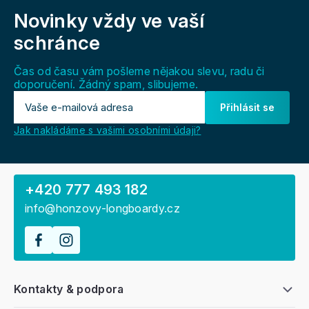
á
Novinky vždy
ve vaší
p
a
schránce
t
í
Čas od času vám pošleme nějakou slevu, radu či
doporučení. Žádný spam, slibujeme.
Přihlásit se
Jak nakládáme s vašimi osobními údaji?
+420 777 493 182
info@honzovy-longboardy.cz
Kontakty & podpora