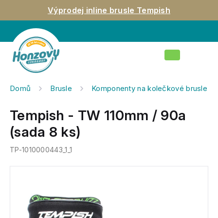
Přejít
Výprodej inline brusle Tempish
na
obsah
Nákupní
košík
Domů
Brusle
Komponenty na kolečkové brusle
Tempish - TW 110mm / 90a
(sada 8 ks)
TP-1010000443_1_1