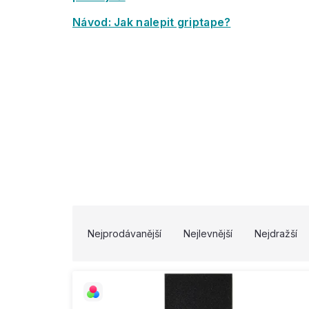
Návod: Jak nalepit griptape?
V
Ř
ý
a
Nejprodávanější
Nejlevnější
Nejdražší
p
z
i
e
s
n
p
í
r
p