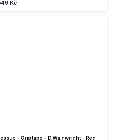
549 Kč
p - Griptape - D.Wainwright - Red