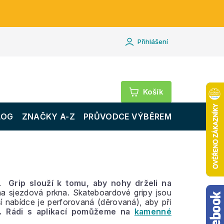
Přihlášení
Nákupní
košík
LOG
ZNAČKY A-Z
PRŮVODCE VÝBĚREM
ky.
Grip slouží k tomu, aby nohy drželi na
í na sjezdová prkna. Skateboardové gripy jsou
í nabídce je perforovaná (děrovaná), aby při
há. Rádi s aplikací pomůžeme na
kamenné