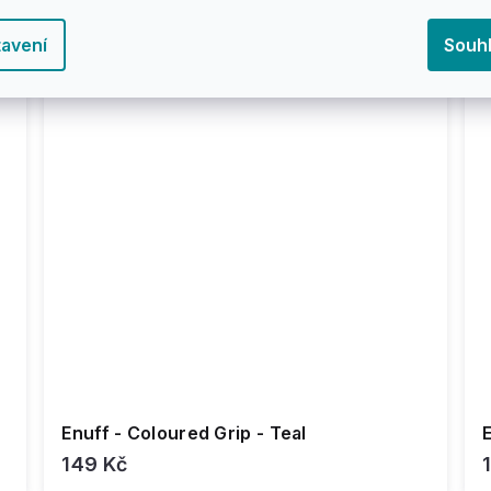
avení
Souh
Enuff - Coloured Grip - Teal
E
149 Kč