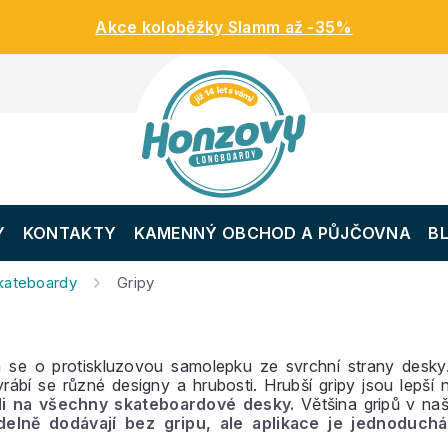
Akce koloběžky Slamm až -35%
Y
KONTAKTY
KAMENNÝ OBCHOD A PŮJČOVNA
B
skateboardy
Gripy
ná se o protiskluzovou samolepku ze svrchní strany des
yrábí se různé designy a hrubosti. Hrubší gripy jsou lepš
li na všechny skateboardové desky.
Většina gripů v naš
delně dodávají bez gripu, ale aplikace je jednoduc