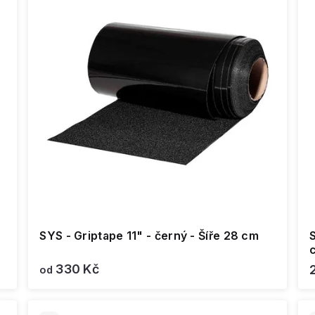
SYS - Griptape 11" - černý - Šíře 28 cm
S
330 Kč
od