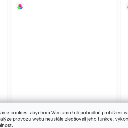
Enuff - Coloured Grip - Green
áme cookies, abychom Vám umožnili pohodlné prohlížení w
149 Kč
nalýze provozu webu neustále zlepšovali jeho funkce, výkon
elnost.