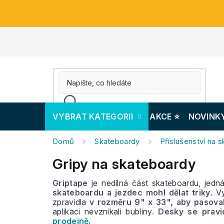
Přejít
na
obsah
VYBRAT KATEGORII
AKCE ⭐️
NOVINK
Domů
Skateboardy
Příslušenství na 
Gripy na skateboardy
Griptape
je nedílná část skateboardu, jed
skateboardu a jezdec mohl dělat triky
. V
zpravidla
v rozměru 9" x 33", aby pasova
aplikaci nevznikali bubliny.
Desky se pravi
prodejně.