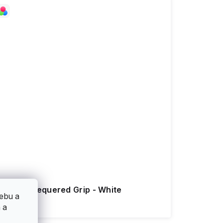
Enuff - Chequered Grip - White
ebu a
199 Kč
 a