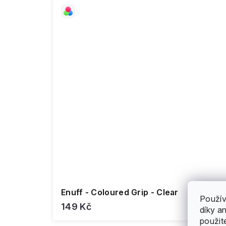
Enuff - Coloured Grip - Clear
Použív
149 Kč
díky a
použit