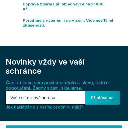
r
Doprava zdarma při objednávce nad 1000
v
Kč.
k
y
Poradíme s výběrem i servisem. Více než 15 let
v
zkušeností.
ý
p
i
s
Z
u
á
Novinky vždy
ve vaší
p
a
schránce
t
í
Čas od času vám pošleme nějakou slevu, radu či
doporučení. Žádný spam, slibujeme.
Přihlásit se
Jak nakládáme s vašimi osobními údaji?