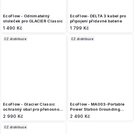
EcoFlow - Odnímatelný
EcoFlow- DELTA 3 kabel pro
stoleček pro GLACIER Classic
připojení přídavné baterie
1 490 Kč
1 799 Kč
CZ distribuce
CZ distribuce
EcoFlow - Glacier Classic
EcoFlow - MA003-Portable
ochranný obal pro přenosnou
Power Station Grounding
ledničku- 45 litrů
Adapter-Black-
2 990 Kč
2 490 Kč
Europe&England-C20
CZ distribuce