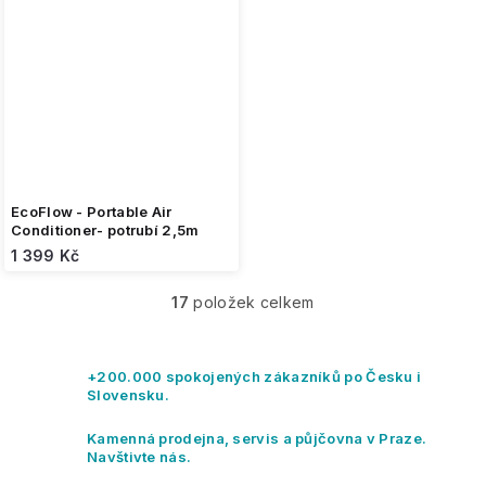
EcoFlow - Portable Air
Conditioner- potrubí 2,5m
1 399 Kč
17
položek celkem
O
v
l
á
+200.000 spokojených zákazníků po Česku i
d
Slovensku.
a
c
Kamenná prodejna, servis a půjčovna v Praze.
í
Navštivte nás.
p