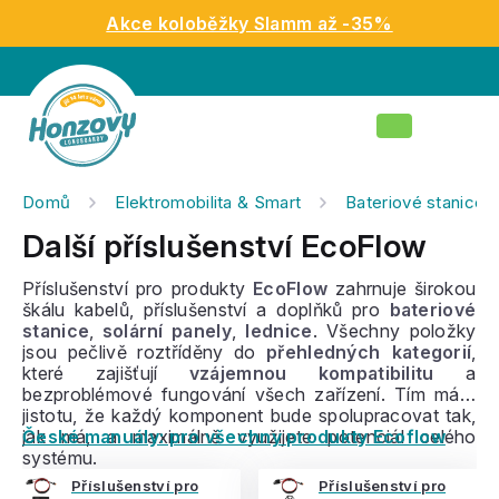
Přejít
Akce koloběžky Slamm až -35%
na
obsah
Nákupní
košík
Domů
Elektromobilita & Smart
Bateriové stanice
Další příslušenství EcoFlow
Příslušenství pro produkty
EcoFlow
zahrnuje širokou
škálu kabelů, příslušenství a doplňků pro
bateriové
stanice
,
solární panely
,
lednice
. Všechny položky
jsou pečlivě roztříděny do
přehledných kategorií
,
které zajišťují
vzájemnou kompatibilitu
a
bezproblémové fungování všech zařízení. Tím máte
jistotu, že každý komponent bude spolupracovat tak,
jak má, a maximálně využijete potenciál celého
České manuály: pro všechny produkty Ecoflow
systému.
Příslušenství pro
Příslušenství pro