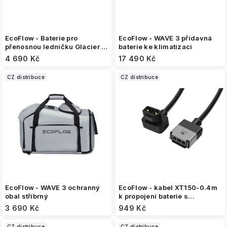
k
t
ů
EcoFlow - Baterie pro
EcoFlow - WAVE 3 přídavná
přenosnou ledničku Glacier a
baterie ke klimatizaci
Glacier Classic
4 690 Kč
17 490 Kč
CZ distribuce
CZ distribuce
EcoFlow - WAVE 3 ochranný
EcoFlow - kabel XT150-0.4m
obal stříbrný
k propojení baterie s
Mikroinvertorem
3 690 Kč
949 Kč
CZ distribuce
CZ distribuce