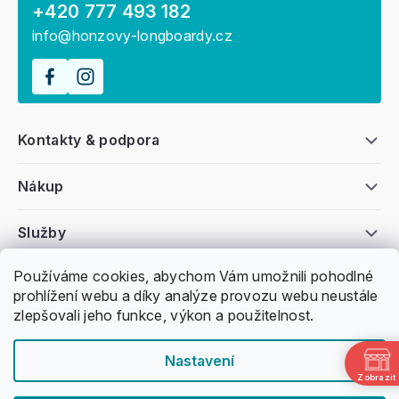
+420 777 493 182
info@honzovy-longboardy.cz
Kontakty & podpora
Nákup
Služby
Používáme cookies, abychom Vám umožnili pohodlné
Všeobecné informace
prohlížení webu a díky analýze provozu webu neustále
zlepšovali jeho funkce, výkon a použitelnost.
Nastavení
Zobrazit