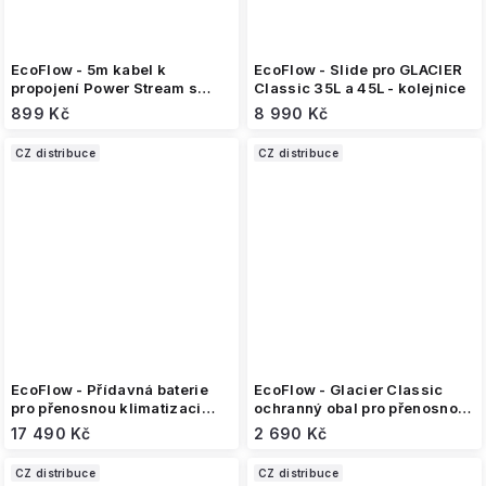
EcoFlow - 5m kabel k
EcoFlow - Slide pro GLACIER
propojení Power Stream s
Classic 35L a 45L - kolejnice
elektrickou sítí - EU verze
899 Kč
8 990 Kč
CZ distribuce
CZ distribuce
EcoFlow - Přídavná baterie
EcoFlow - Glacier Classic
pro přenosnou klimatizaci
ochranný obal pro přenosnou
WAVE 2
ledničku- 35 litrů
17 490 Kč
2 690 Kč
CZ distribuce
CZ distribuce