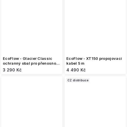
EcoFlow - Glacier Classic
EcoFlow - XT150 propojovací
ochranný obal pro přenosnou
kabel 5 m
ledničku- 55 litrů
3 290 Kč
4 490 Kč
CZ distribuce