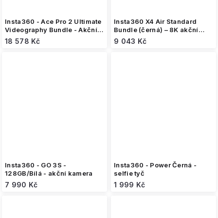
Insta360 - Ace Pro 2 Ultimate
Insta360 X4 Air Standard
Videography Bundle - Akční
Bundle (černá) – 8K akční
kamera
360° kamera
18 578 Kč
9 043 Kč
Insta360 - GO 3S -
Insta360 - Power Černá -
128GB/Bílá - akční kamera
selfie tyč
7 990 Kč
1 999 Kč