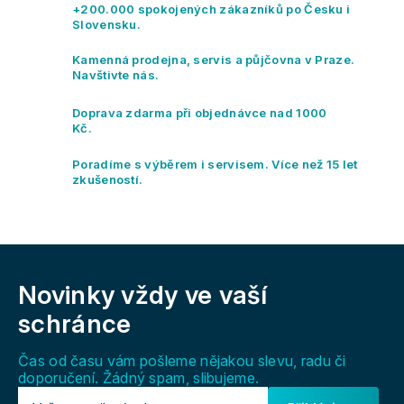
á
+200.000 spokojených zákazníků po Česku i
d
Slovensku.
a
c
Kamenná prodejna, servis a půjčovna v Praze.
í
Navštivte nás.
p
r
Doprava zdarma při objednávce nad 1000
v
Kč.
k
y
Poradíme s výběrem i servisem. Více než 15 let
v
zkušeností.
ý
p
i
s
Z
u
á
Novinky vždy
ve vaší
p
a
schránce
t
í
Čas od času vám pošleme nějakou slevu, radu či
doporučení. Žádný spam, slibujeme.