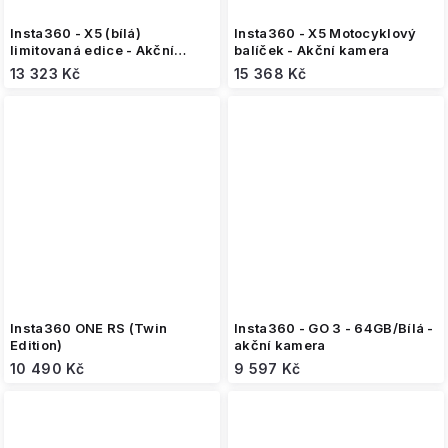
Insta360 - X5 (bílá)
Insta360 - X5 Motocyklový
limitovaná edice - Akční
balíček - Akční kamera
kamera
13 323 Kč
15 368 Kč
Insta360 ONE RS (Twin
Insta360 - GO 3 - 64GB/Bílá -
Edition)
akční kamera
10 490 Kč
9 597 Kč