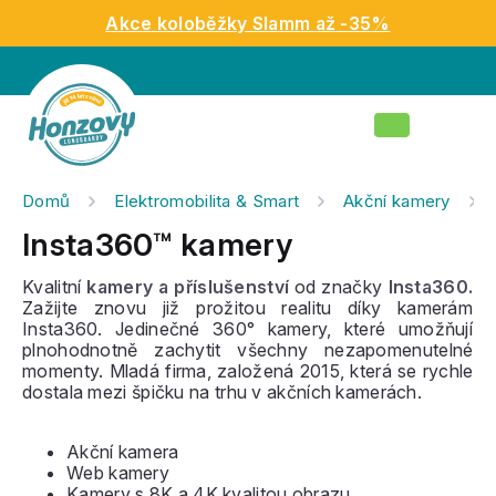
Přejít
Akce koloběžky Slamm až -35%
na
obsah
Nákupní
košík
Domů
Elektromobilita & Smart
Akční kamery
Insta360™ kamery
Kvalitní
kamery a příslušenství
od značky
Insta360
.
Zažijte znovu již prožitou realitu díky kamerám
Insta360. Jedinečné 360° kamery, které umožňují
plnohodnotně zachytit všechny nezapomenutelné
momenty. Mladá firma, založená 2015, která se rychle
dostala mezi špičku na trhu v akčních kamerách.
Akční kamera
Web kamery
Kamery s 8K a 4K kvalitou obrazu