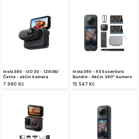
i
s
p
r
o
d
u
k
t
ů
Insta360 - GO 3S - 128GB/
Insta360 - X5 Essentials
Černá - akční kamera
Bundle - Akční 360° kamera
7 990 Kč
15 547 Kč