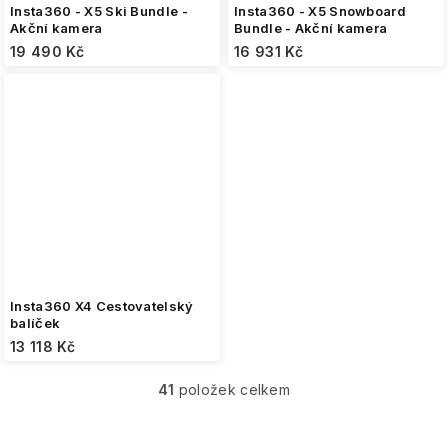
Insta360 - X5 Ski Bundle -
Insta360 - X5 Snowboard
Akční kamera
Bundle - Akční kamera
19 490 Kč
16 931 Kč
Insta360 X4 Cestovatelský
balíček
13 118 Kč
41
položek celkem
O
v
l