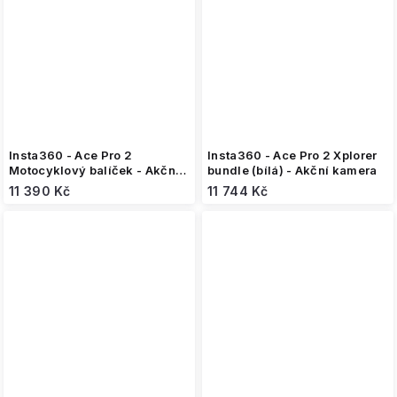
Insta360 - Ace Pro 2
Insta360 - Ace Pro 2 Xplorer
Motocyklový balíček - Akční
bundle (bílá) - Akční kamera
kamera
11 390 Kč
11 744 Kč