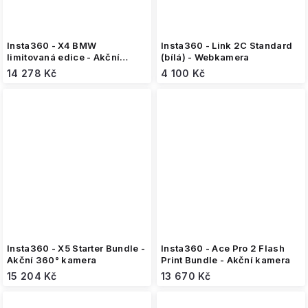
Insta360 - X4 BMW
Insta360 - Link 2C Standard
limitovaná edice - Akční
(bílá) - Webkamera
kamera
14 278 Kč
4 100 Kč
Insta360 - X5 Starter Bundle -
Insta360 - Ace Pro 2 Flash
Akční 360° kamera
Print Bundle - Akční kamera
15 204 Kč
13 670 Kč