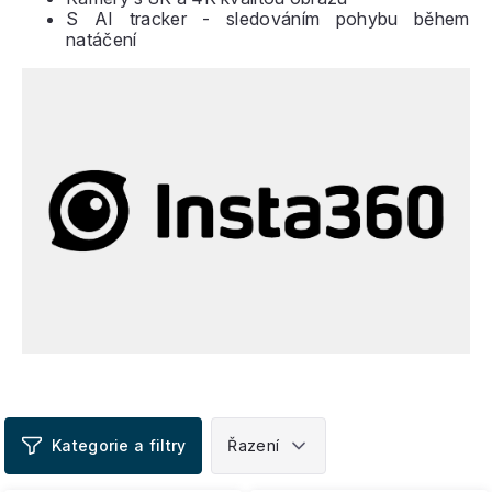
S AI tracker - sledováním pohybu během
natáčení
V
ý
p