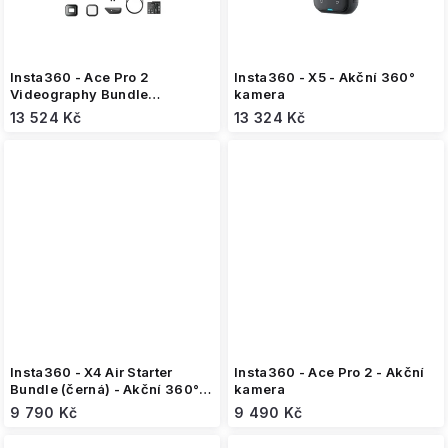
Insta360 - Ace Pro 2
Insta360 - X5 - Akční 360°
Videography Bundle
kamera
limitovaná edice - akční
13 524 Kč
13 324 Kč
kamera
Insta360 - X4 Air Starter
Insta360 - Ace Pro 2 - Akční
Bundle (černá) - Akční 360°
kamera
kamera
9 790 Kč
9 490 Kč