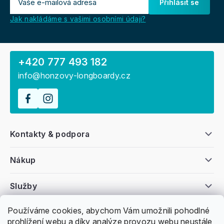
Přihlásit se
Jak nakládáme s vašimi osobními údaji?
+420 777 493 182
info@honzovy-longboardy.cz
Kontakty & podpora
Nákup
Služby
Používáme cookies, abychom Vám umožnili pohodlné
Všeobecné informace
prohlížení webu a díky analýze provozu webu neustále