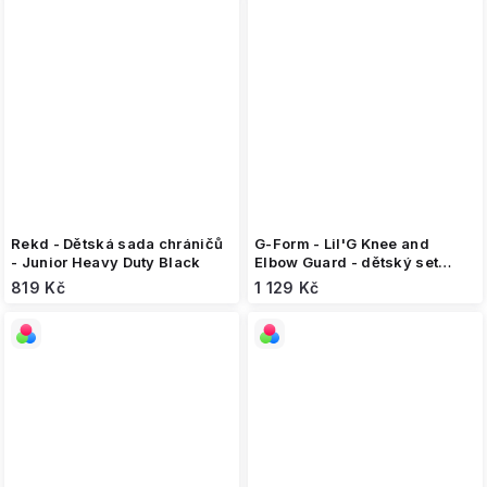
Rekd - Dětská sada chráničů
G-Form - Lil'G Knee and
- Junior Heavy Duty Black
Elbow Guard - dětský set
chráničů
819 Kč
1 129 Kč