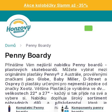
Přejít
Akce koloběžky Slamm až -35%
na
obsah
Nákupní
košík
Domů
Penny Boardy
Penny Boardy
Přinášíme Vám
nejširší nabídku Penny boardů -
plastových skateboardů
. Můžete vybírat mezi
originálními plasťáky
Penny®
z Austrálie, prověřenými
značkami jako
Globe
,
Baby Miller
,
D-Street
a
Osprey
či plasťáky určenými pro
nejmenší jezdce
od
značky
Xootz
. Většina Plasťáků je vyráběna ve
dvou
velikostech
22"
a
27"
- každý si tak přijde na své a
vybere si. Nabídku doplňuje široký
sortiment
náhradních dílů
a
příslušenství
, které je
kompatibilní
pro všechny nabízené značky.
Kompletní Penny
Komponenty penny
boardy
boardy