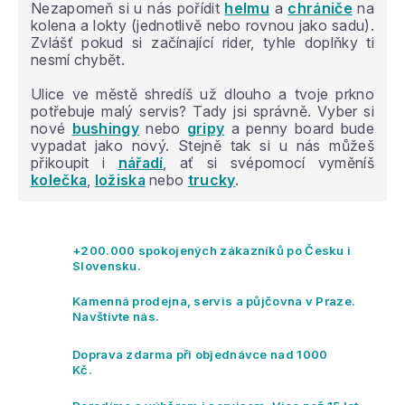
Nezapomeň si u nás pořídit
helmu
a
chrániče
na
kolena a lokty (jednotlivě nebo rovnou jako sadu).
Zvlášť pokud si začínající rider, tyhle doplňky ti
nesmí chybět.
Ulice ve městě shredíš už dlouho a tvoje prkno
potřebuje malý servis? Tady jsi správně. Vyber si
nové
bushingy
nebo
gripy
a penny board bude
vypadat jako nový. Stejně tak si u nás můžeš
přikoupit i
nářadí
, ať si svépomocí vyměníš
kolečka
,
ložiska
nebo
trucky
.
+200.000 spokojených zákazníků po Česku i
Slovensku.
Kamenná prodejna, servis a půjčovna v Praze.
Navštivte nás.
Doprava zdarma při objednávce nad 1000
Kč.