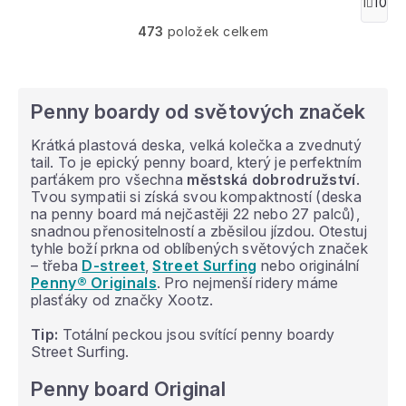
O
1
10
S
v
t
473
položek celkem
l
r
á
á
n
d
k
a
o
c
Penny boardy od světových značek
v
í
á
p
Krátká plastová deska, velká kolečka a zvednutý
n
r
tail. To je epický penny board, který je perfektním
í
v
parťákem pro všechna
městská dobrodružství
.
k
Tvou sympatii si získá svou kompaktností (deska
y
na penny board má nejčastěji 22 nebo 27 palců),
v
snadnou přenositelností a zběsilou jízdou. Otestuj
ý
tyhle boží prkna od oblíbených světových značek
p
– třeba
D-street
,
Street Surfing
nebo originální
i
Penny® Originals
. Pro nejmenší ridery máme
s
plasťáky od značky Xootz.
u
Tip:
Totální peckou jsou svítící penny boardy
Street Surfing.
Penny board Original