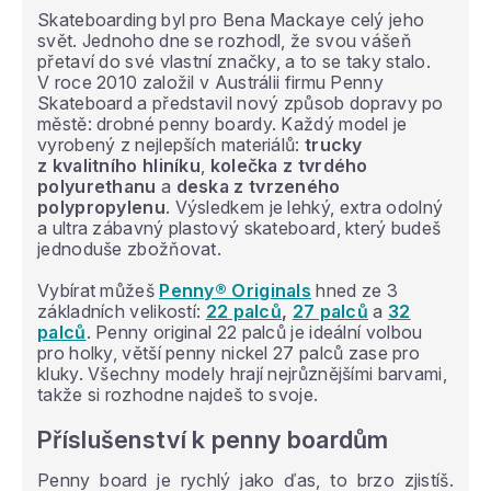
Skateboarding byl pro Bena Mackaye celý jeho
svět. Jednoho dne se rozhodl, že svou vášeň
přetaví do své vlastní značky, a to se taky stalo.
V roce 2010 založil v Austrálii firmu Penny
Skateboard a představil nový způsob dopravy po
městě: drobné penny boardy. Každý model je
vyrobený z nejlepších materiálů:
trucky
z kvalitního hliníku
,
kolečka z tvrdého
polyurethanu
a
deska z tvrzeného
polypropylenu
. Výsledkem je lehký, extra odolný
a ultra zábavný plastový skateboard, který budeš
jednoduše zbožňovat.
Vybírat můžeš
Penny® Originals
hned ze 3
základních velikostí:
22 palců
,
27 palců
a
32
palců
. Penny original 22 palců je ideální volbou
pro holky, větší penny nickel 27 palců zase pro
kluky. Všechny modely hrají nejrůznějšími barvami,
takže si rozhodne najdeš to svoje.
Příslušenství k penny boardům
Penny board je rychlý jako ďas, to brzo zjistíš.