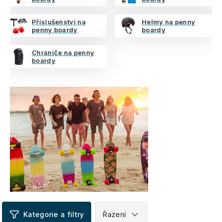
Příslušenství na
Helmy na penny
penny boardy
boardy
Chrániče na penny
boardy
V
ý