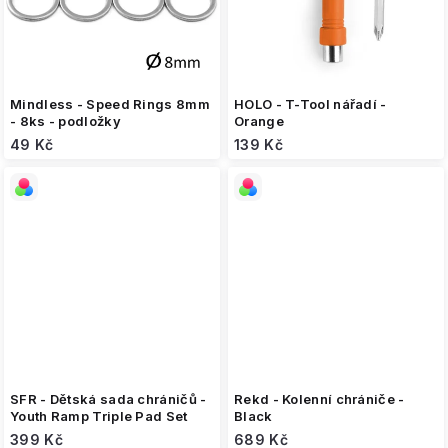
Mindless - Speed Rings 8mm
HOLO - T-Tool nářadí -
- 8ks - podložky
Orange
49 Kč
139 Kč
SFR - Dětská sada chráničů -
Rekd - Kolenní chrániče -
Youth Ramp Triple Pad Set
Black
399 Kč
689 Kč