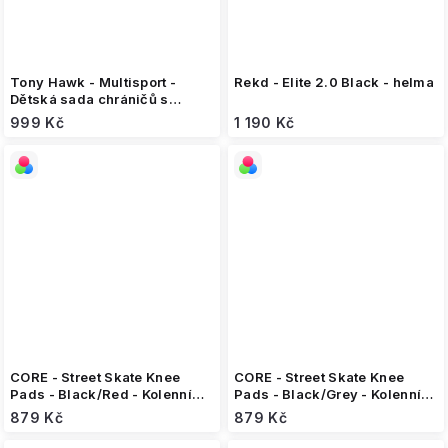
Tony Hawk - Multisport -
Rekd - Elite 2.0 Black - helma
Dětská sada chráničů s
helmou
999 Kč
1 190 Kč
CORE - Street Skate Knee
CORE - Street Skate Knee
Pads - Black/Red - Kolenní
Pads - Black/Grey - Kolenní
chrániče
chrániče
879 Kč
879 Kč