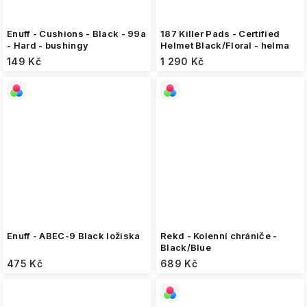
Enuff - Cushions - Black - 99a
187 Killer Pads - Certified
- Hard - bushingy
Helmet Black/Floral - helma
149 Kč
1 290 Kč
Enuff - ABEC-9 Black ložiska
Rekd - Kolenní chrániče -
Black/Blue
475 Kč
689 Kč