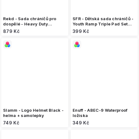
Rekd - Sada chráničů pro
SFR - Dětská sada chráničů -
dospělé - Heavy Duty
Youth Ramp Triple Pad Set
Blue/Mint
Black/Lime
879 Kč
399 Kč
Slamm - Logo Helmet Black -
Enuff - ABEC-9 Waterproof
helma + samolepky
ložiska
749 Kč
349 Kč