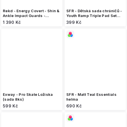
Rekd - Energy Covert - Shin &
SFR - Dětská sada chráničů -
Ankle Impact Guards -
Youth Ramp Triple Pad Set
chrániče holení a kotníků
Black/Blue
1 390 Kč
399 Kč
Exway - Pro Skate Ložiska
SFR - Matt Teal Essentials
(sada 8ks)
helma
599 Kč
690 Kč