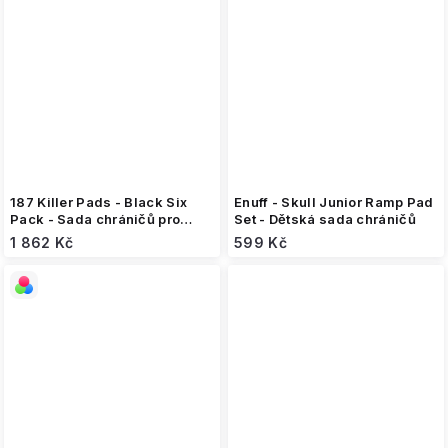
187 Killer Pads - Black Six
Enuff - Skull Junior Ramp Pad
Pack - Sada chráničů pro
Set - Dětská sada chráničů
dospělé
1 862 Kč
599 Kč