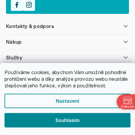
Kontakty & podpora
Nákup
Služby
Používáme cookies, abychom Vám umožnili pohodlné
Všeobecné informace
prohlížení webu a díky analýze provozu webu neustále
zlepšovali jeho funkce, výkon a použitelnost.
Nastavení
Zobrazit
Copyright 2011 -
2026
Honzovy Longboardy
Souhlasím
Nakódoval Pavel Kuneš
Vytvořil Shoptet