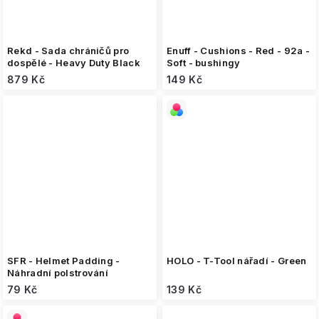
Rekd - Sada chráničů pro
Enuff - Cushions - Red - 92a -
dospělé - Heavy Duty Black
Soft - bushingy
879 Kč
149 Kč
SFR - Helmet Padding -
HOLO - T-Tool nářadí - Green
Náhradní polstrování
79 Kč
139 Kč