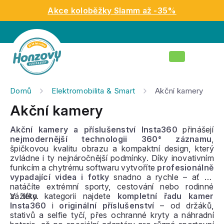
Přejít
Akce koloběžky Slamm až -35%
na
obsah
Nákupní
košík
Domů
Elektromobilita & Smart
Akční kamery
Akční kamery
Akční kamery a příslušenství Insta360
přinášejí
nejmodernější technologii 360° záznamu
,
špičkovou kvalitu obrazu a kompaktní design, který
zvládne i ty nejnáročnější podmínky. Díky inovativním
funkcím a chytrému softwaru vytvoříte
profesionálně
vypadající videa i fotky
snadno a rychle – ať už
natáčíte extrémní sporty, cestování nebo rodinné
zážitky.
V této kategorii najdete
kompletní řadu kamer
Insta360
i
originální příslušenství
– od držáků,
stativů a selfie tyčí, přes ochranné kryty a náhradní