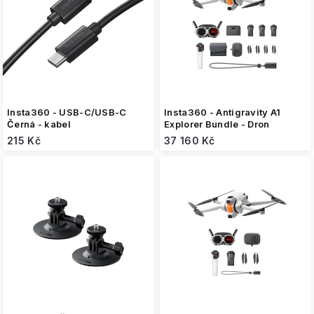
r
o
d
u
k
t
ů
Insta360 - USB-C/USB-C
Insta360 - Antigravity A1
Černá - kabel
Explorer Bundle - Dron
215 Kč
37 160 Kč