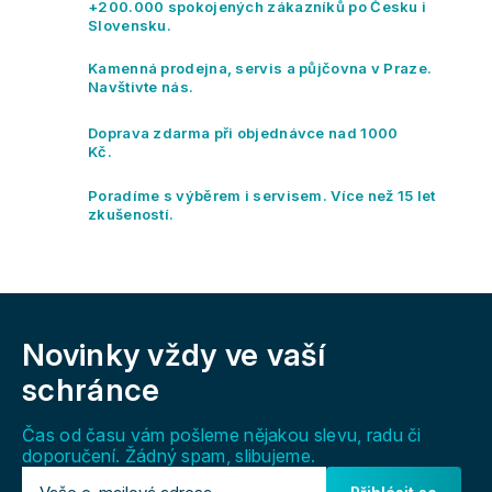
a
+200.000 spokojených zákazníků po Česku i
o
c
Slovensku.
v
í
á
p
Kamenná prodejna, servis a půjčovna v Praze.
n
r
Navštivte nás.
í
v
k
Doprava zdarma při objednávce nad 1000
y
Kč.
v
ý
Poradíme s výběrem i servisem. Více než 15 let
p
zkušeností.
i
s
u
Z
á
Novinky vždy
ve vaší
p
a
schránce
t
í
Čas od času vám pošleme nějakou slevu, radu či
doporučení. Žádný spam, slibujeme.