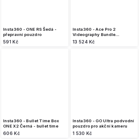
Insta360 - ONE RS Šedá -
Insta360 - Ace Pro 2
přepravní pouzdro
Videography Bundle
limitovaná edice - akční
591 Kč
13 524 Kč
kamera
Insta360 - Bullet Time Box
Insta360 - GO Ultra podvodní
ONE X2 Černá - bullet time
pouzdro pro akční kameru
606 Kč
1 530 Kč