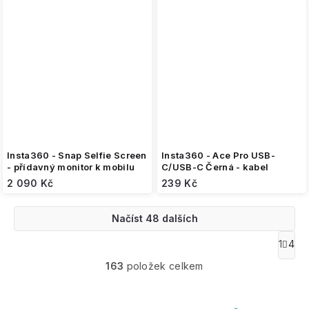
Insta360 - Snap Selfie Screen
Insta360 - Ace Pro USB-
- přídavný monitor k mobilu
C/USB-C Černá - kabel
2 090 Kč
239 Kč
Načíst 48 dalších
O
1
4
S
v
t
163
položek celkem
l
r
á
á
n
d
k