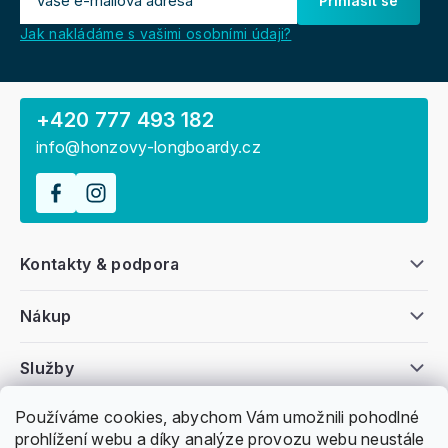
Přihlásit se
Jak nakládáme s vašimi osobními údaji?
+420 777 493 182
info@honzovy-longboardy.cz
Kontakty & podpora
Nákup
Služby
Používáme cookies, abychom Vám umožnili pohodlné
Všeobecné informace
prohlížení webu a díky analýze provozu webu neustále