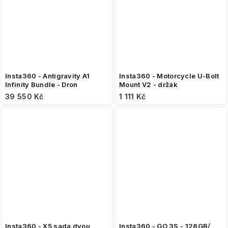
Insta360 - Antigravity A1
Insta360 - Motorcycle U-Bolt
Infinity Bundle - Dron
Mount V2 - držák
39 550 Kč
1 111 Kč
Insta360 - X5 sada dvou
Insta360 - GO 3S - 128GB/