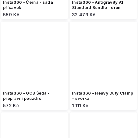
Insta360 - Černá - sada
Insta360 - Antigravity A1
přísavek
Standard Bundle - dron
559 Kč
32 479 Kč
Insta360 - GO3 Šedá -
Insta360 - Heavy Duty Clamp
přepravní pouzdro
- svorka
572 Kč
1 111 Kč