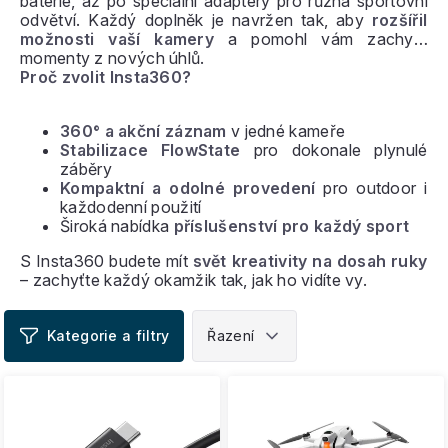
baterie, až po speciální adaptéry pro různá sportovní
odvětví. Každý doplněk je navržen tak, aby
rozšířil
možnosti vaší kamery
a pomohl vám zachytit
momenty z nových úhlů.
Proč zvolit Insta360?
360° a akční záznam
v jedné kameře
Stabilizace FlowState
pro dokonale plynulé
záběry
Kompaktní a odolné provedení
pro outdoor i
každodenní použití
Široká nabídka
příslušenství pro každý sport
S Insta360 budete mít
svět kreativity na dosah ruky
– zachyťte každý okamžik tak, jak ho vidíte vy.
V
ý
p
i
s
p