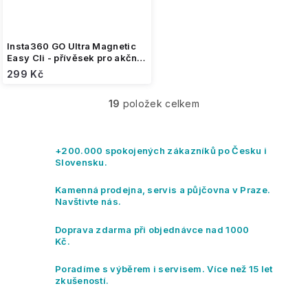
Insta360 GO Ultra Magnetic
Easy Cli - přívěsek pro akční
kameru
299 Kč
19
položek celkem
O
v
l
á
+200.000 spokojených zákazníků po Česku i
d
Slovensku.
a
c
Kamenná prodejna, servis a půjčovna v Praze.
í
Navštivte nás.
p
r
Doprava zdarma při objednávce nad 1000
v
Kč.
k
y
Poradíme s výběrem i servisem. Více než 15 let
v
zkušeností.
ý
p