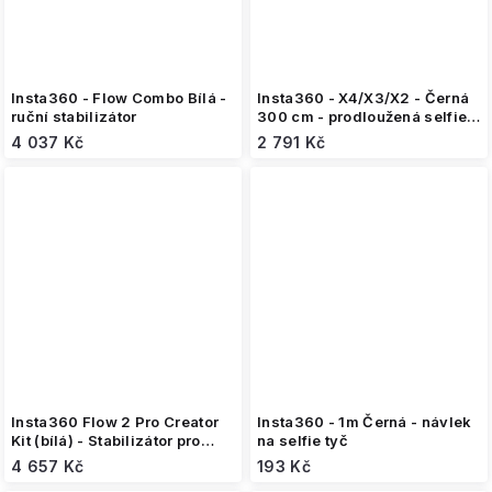
Insta360 - Flow Combo Bílá -
Insta360 - X4/X3/X2 - Černá
ruční stabilizátor
300 cm - prodloužená selfie
tyč
4 037 Kč
2 791 Kč
Insta360 Flow 2 Pro Creator
Insta360 - 1m Černá - návlek
Kit (bílá) - Stabilizátor pro
na selfie tyč
telefon + příslušenství
4 657 Kč
193 Kč