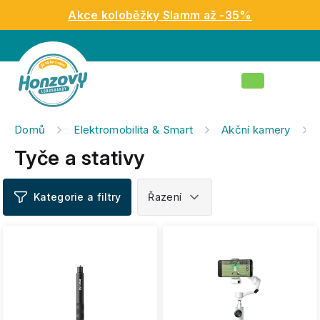
Přejít
Akce koloběžky Slamm až -35%
na
obsah
Nákupní
košík
Domů
Elektromobilita & Smart
Akční kamery
Tyče a stativy
V
ý
p
i
s
p
r
o
d