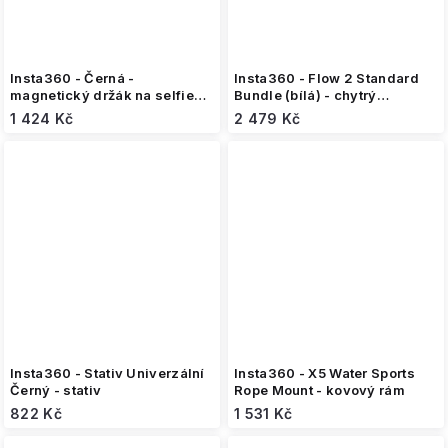
Insta360 - Černá -
Insta360 - Flow 2 Standard
magnetický držák na selfie
Bundle (bílá) - chytrý
tyč
stabilizátor
1 424 Kč
2 479 Kč
Insta360 - Stativ Univerzální
Insta360 - X5 Water Sports
Černý - stativ
Rope Mount - kovový rám
822 Kč
1 531 Kč