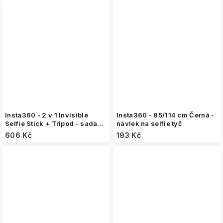
Insta360 - 2 v 1 Invisible
Insta360 - 85/114 cm Černá -
Selfie Stick + Tripod - sada
návlek na selfie tyč
držáků
606 Kč
193 Kč