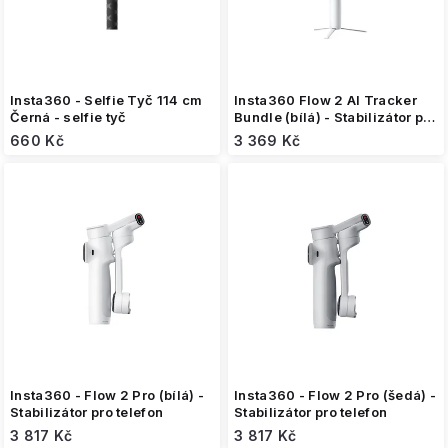
u
k
t
ů
Insta360 - Selfie Tyč 114 cm
Insta360 Flow 2 AI Tracker
Černá - selfie tyč
Bundle (bílá) - Stabilizátor pro
telefon
660 Kč
3 369 Kč
Insta360 - Flow 2 Pro (bílá) -
Insta360 - Flow 2 Pro (šedá) -
Stabilizátor pro telefon
Stabilizátor pro telefon
3 817 Kč
3 817 Kč