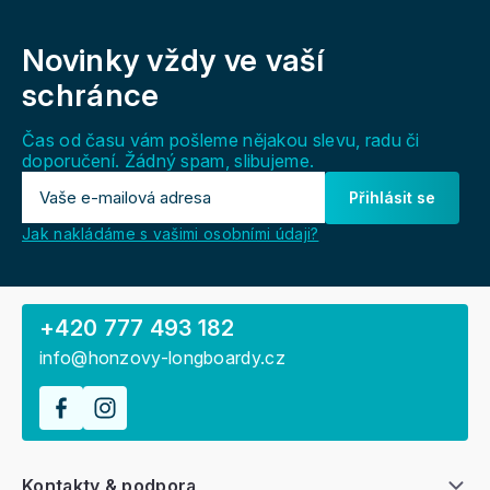
Novinky vždy
ve vaší
schránce
Čas od času vám pošleme nějakou slevu, radu či
doporučení. Žádný spam, slibujeme.
Přihlásit se
Jak nakládáme s vašimi osobními údaji?
+420 777 493 182
info@honzovy-longboardy.cz
Kontakty & podpora