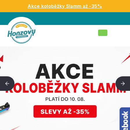
Přejít
Akce koloběžky Slamm až -35%
na
obsah
Nákupní
košík