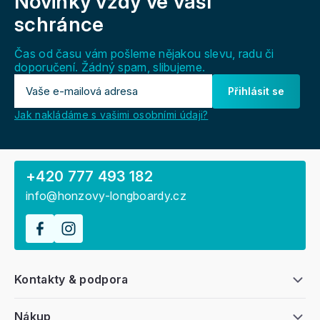
Novinky vždy
ve vaší
p
a
schránce
t
í
Čas od času vám pošleme nějakou slevu, radu či
doporučení. Žádný spam, slibujeme.
Přihlásit se
Jak nakládáme s vašimi osobními údaji?
+420 777 493 182
info@honzovy-longboardy.cz
Kontakty & podpora
Nákup