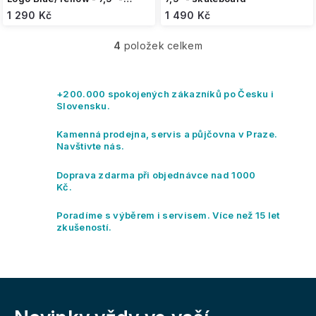
skateboard
1 290 Kč
1 490 Kč
4
položek celkem
O
v
l
á
+200.000 spokojených zákazníků po Česku i
d
Slovensku.
a
c
Kamenná prodejna, servis a půjčovna v Praze.
í
Navštivte nás.
p
r
Doprava zdarma při objednávce nad 1000
v
Kč.
k
y
Poradíme s výběrem i servisem. Více než 15 let
v
zkušeností.
ý
p
i
s
Z
u
á