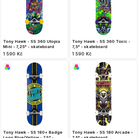
o
d
u
k
t
ů
Tony Hawk - SS 360 Utopia
Tony Hawk - SS 360 Toxic -
Mini - 7,25" - skateboard
7,5" - skateboard
1 590 Kč
1 590 Kč
Tony Hawk - SS 180+ Badge
Tony Hawk - SS 180 Arcade -
Logo Blue/Yellow - 7,5" -
7,5" - skateboard