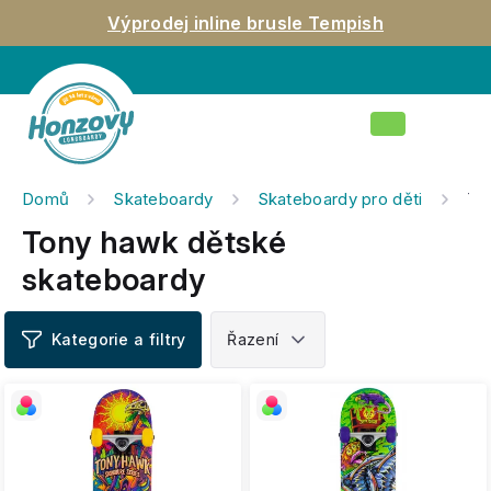
Přejít
Výprodej inline brusle Tempish
na
obsah
Nákupní
košík
Domů
Skateboardy
Skateboardy pro děti
To
Tony hawk dětské
skateboardy
V
ý
p
i
s
p
r