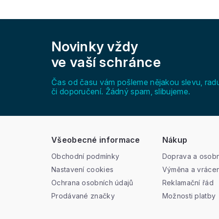
Z
á
Novinky vždy
p
a
ve vaší schránce
t
í
Čas od času vám pošleme nějakou slevu, rad
či doporučení. Žádný spam, slibujeme.
Všeobecné informace
Nákup
Obchodní podmínky
Doprava a osobn
Nastavení cookies
Výměna a vrácen
Ochrana osobních údajů
Reklamační řád
Prodávané značky
Možnosti platby