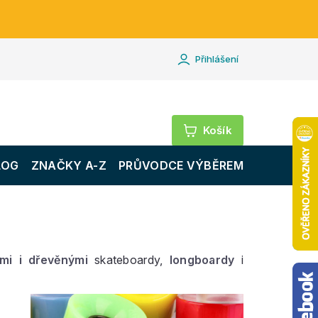
Přihlášení
Nákupní
košík
LOG
ZNAČKY A-Z
PRŮVODCE VÝBĚREM
ými i dřevěnými
skateboardy,
longboardy
i