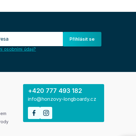
Přihlásit se
i osobními údaji?
+420 777 493 182
info@honzovy-longboardy.cz
rem
vody