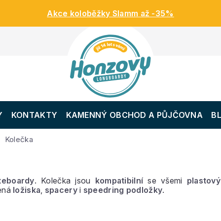
Akce koloběžky Slamm až -35%
Y
KONTAKTY
KAMENNÝ OBCHOD A PŮJČOVNA
B
Kolečka
teboardy
. Kolečka jsou
kompatibilní
se všemi
plastov
zená
ložiska
,
spacery
i
speedring podložky
.