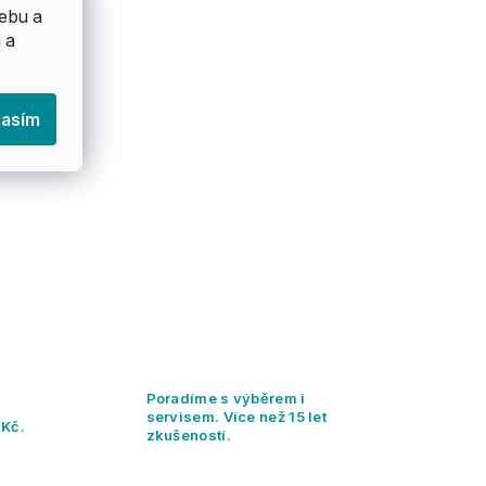
ebu a
 a
lasím
Poradíme s výběrem i
servisem. Více než 15 let
 Kč.
zkušeností.