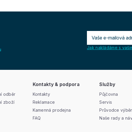
í
p
r
v
k
y
v
ý
p
Jak nakládáme s vašim
u
i
s
u
Kontakty & podpora
Služby
í odběr
Kontakty
Půjčovna
í zboží
Reklamace
Servis
Kamenná prodejna
Průvodce výbě
FAQ
Naše rady a ná