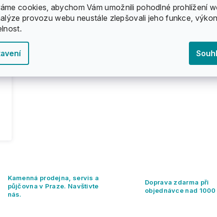
áme cookies, abychom Vám umožnili pohodlné prohlížení w
nalýze provozu webu neustále zlepšovali jeho funkce, výkon
elnost.
avení
Souh
O
v
l
Kamenná prodejna, servis a
á
Doprava zdarma při
půjčovna v Praze. Navštivte
d
objednávce nad 1000
nás.
a
c