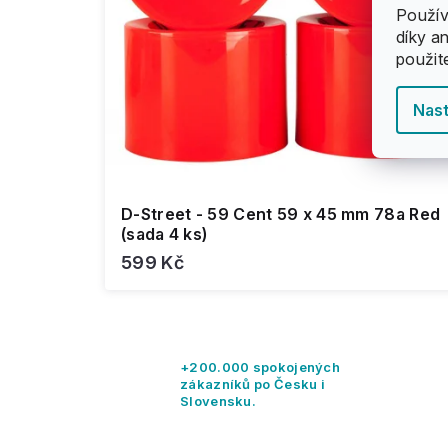
ů
t
Použív
ů
díky a
použit
Nast
D-Street - 59 Cent 59 x 45 mm 78a Red
(sada 4 ks)
599 Kč
+200.000 spokojených
zákazníků po Česku i
Slovensku.