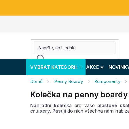
Přejít
na
obsah
VYBRAT KATEGORII
AKCE ⭐️
NOVINK
Domů
Penny Boardy
Komponenty
Kolečka na penny boardy
Náhradní kolečka
pro vaše
plastové ska
cruisery
.
Pasují
do nich všechna námi nabí