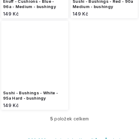
Enuff - Cushions - Blue -
Sushi - Bushings - Red - 90a
96a - Medium - bushingy
Medium - bushingy
149 Kč
149 Kč
Sushi - Bushings - White -
95a Hard - bushingy
149 Kč
5
položek celkem
O
v
l
á