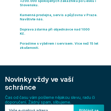
+200.000 spokojených zákazníků po Česku i
d
Slovensku.
a
c
Kamenná prodejna, servis a půjčovna v Praze.
í
Navštivte nás.
p
r
Doprava zdarma při objednávce nad 1000
v
Kč.
k
y
Poradíme s výběrem i servisem. Více než 15 let
v
zkušeností.
ý
p
i
s
Z
u
á
Novinky vždy
ve vaší
p
a
schránce
t
í
Čas od času vám pošleme nějakou slevu, radu či
doporučení. Žádný spam, slibujeme.
Přihlásit se