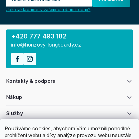
Jak nakládáme s vašimi osobními údaji?
+420 777 493 182
info@honzovy-longboardy.cz
Kontakty & podpora
Nákup
Služby
Používáme cookies, abychom Vám umožnili pohodlné
Všeobecné informace
prohlížení webu a díky analýze provozu webu neustále