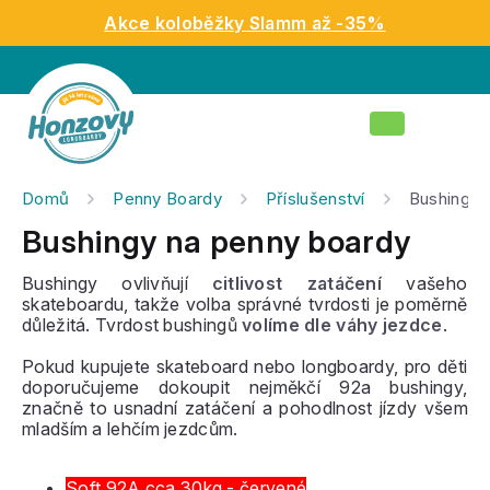
Přejít
Akce koloběžky Slamm až -35%
na
obsah
Nákupní
košík
Domů
Penny Boardy
Příslušenství
Bushingy
Bushingy na penny boardy
Bushingy ovlivňují
citlivost zatáčení
vašeho
skateboardu, takže volba správné tvrdosti je poměrně
důležitá. Tvrdost bushingů
volíme dle váhy jezdce
.
Pokud kupujete skateboard nebo longboardy, pro děti
doporučujeme dokoupit nejměkčí 92a bushingy,
značně to usnadní zatáčení a pohodlnost jízdy všem
mladším a lehčím jezdcům.
Soft 92A cca 30kg - červené