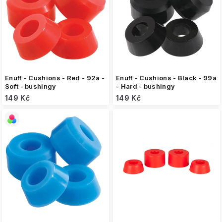
r
o
d
u
k
t
ů
Enuff - Cushions - Red - 92a -
Enuff - Cushions - Black - 99a
Soft - bushingy
- Hard - bushingy
149 Kč
149 Kč