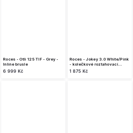
Roces - Otli 125 TIF - Grey -
Roces - Jokey 3.0 White/Pink
Inline brusle
- kolečkové roztahovací
brusle
6 999 Kč
1 875 Kč