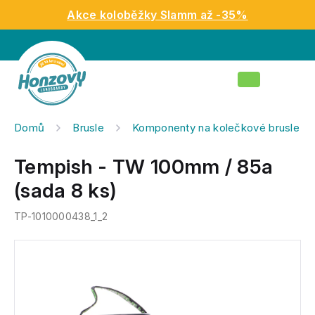
Přejít
Akce koloběžky Slamm až -35%
na
obsah
Nákupní
košík
Domů
Brusle
Komponenty na kolečkové brusle
Tempish - TW 100mm / 85a
(sada 8 ks)
TP-1010000438_1_2