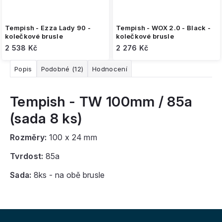
Tempish - Ezza Lady 90 -
Tempish - WOX 2.0 - Black -
kolečkové brusle
kolečkové brusle
2 538 Kč
2 276 Kč
Popis
Podobné (12)
Hodnocení
Tempish - TW 100mm / 85a
(sada 8 ks)
Rozměry:
100 x 24 mm
Tvrdost:
85a
Sada:
8ks - na obě brusle
Z