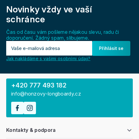
á
Novinky vždy
ve vaší
p
a
schránce
t
í
Čas od času vám pošleme nějakou slevu, radu či
doporučení. Žádný spam, slibujeme.
Přihlásit se
Jak nakládáme s vašimi osobními údaji?
+420 777 493 182
info@honzovy-longboardy.cz
Kontakty & podpora