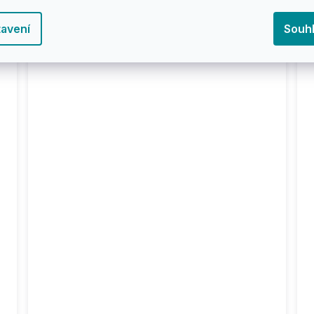
koloběžka
e
11 586 Kč
avení
Souh