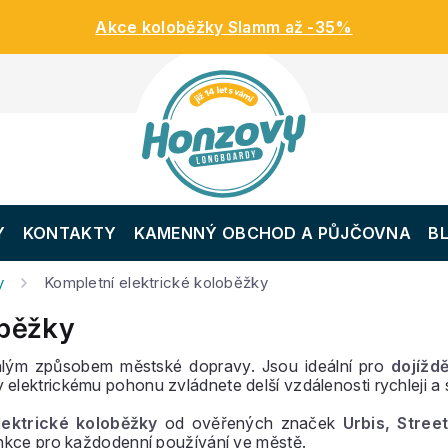
Akce koloběžky Slamm až -35%
Y
KONTAKTY
KAMENNÝ OBCHOD A PŮJČOVNA
B
y
Kompletní elektrické koloběžky
oběžky
lým způsobem městské dopravy. Jsou ideální pro
dojížd
elektrickému pohonu zvládnete delší vzdálenosti rychleji a
lektrické koloběžky
od ověřených značek
Urbis, Stree
unkce pro každodenní používání ve městě.