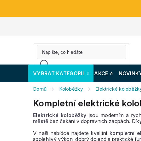
Přejít
na
obsah
VYBRAT KATEGORII
AKCE ⭐️
NOVINK
Domů
Koloběžky
Elektrické koloběžk
Kompletní elektrické kol
Elektrické koloběžky
jsou moderním a rych
městě
bez čekání v dopravních zácpách. Díky 
V naší nabídce najdete kvalitní
kompletní e
spolehlivý výkon, dobrý dojezd a praktické f