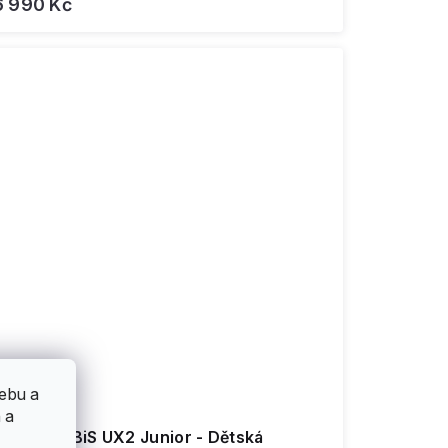
6 990 Kč
ebu a
 a
rbis - URBiS UX2 Junior - Dětská