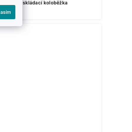
lektrická skládací koloběžka
4 794 Kč
lasím