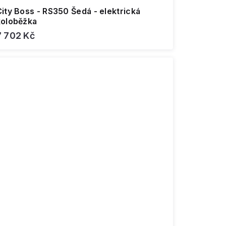
ity Boss - RS350 Šedá - elektrická
koloběžka
7 702 Kč