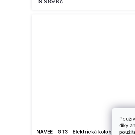
19 989 Kč
Použív
díky a
NAVEE - GT3 - Elektrická koloběžka
použit