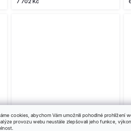
7 702 Kč
áme cookies, abychom Vám umožnili pohodlné prohlížení w
nalýze provozu webu neustále zlepšovali jeho funkce, výkon
City Boss - RS500 - Černá - elektrická
U
elnost.