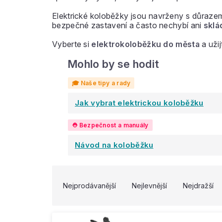
Elektrické koloběžky jsou navrženy s důraz
bezpečné zastavení a často nechybí ani
sklá
Vyberte si
elektrokoloběžku do města
a uži
Mohlo by se hodit
Jak vybrat elektrickou koloběžku
Návod na koloběžku
V
Ř
ý
a
Nejprodávanější
Nejlevnější
Nejdražší
p
z
i
e
s
n