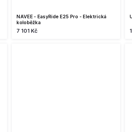
NAVEE - EasyRide E25 Pro - Elektrická
U
koloběžka
7 101 Kč