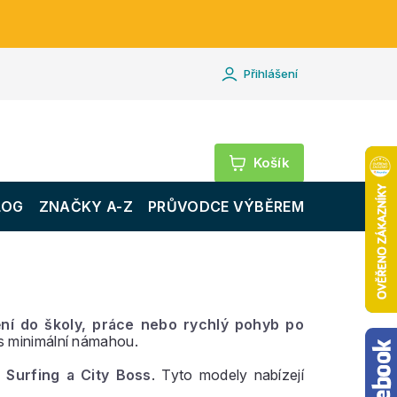
Přihlášení
Nákupní
košík
LOG
ZNAČKY A-Z
PRŮVODCE VÝBĚREM
ění do školy, práce nebo rychlý pohyb po
 s minimální námahou.
t Surfing a City Boss
. Tyto modely nabízejí