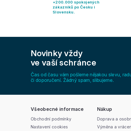
+200.000 spokojených
zákazníků po Česku i
Slovensku.
Z
á
Novinky vždy
p
a
ve vaší schránce
t
í
Čas od času vám pošleme nějakou slevu, rad
či doporučení. Žádný spam, slibujeme.
Všeobecné informace
Nákup
Obchodní podmínky
Doprava a osobn
Nastavení cookies
Výměna a vrácen