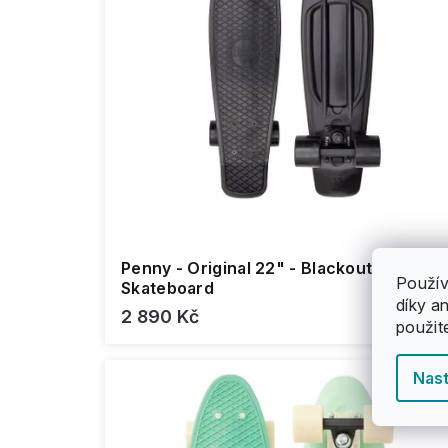
k
u
t
k
ů
t
ů
Penny - Original 22" - Blackout 2.0 -
Použív
Skateboard
díky a
2 890 Kč
použit
Nast