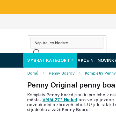
Přejít
na
obsah
VYBRAT KATEGORII
AKCE ⭐️
NOVINK
Domů
Penny Boardy
Kompletní Penny
Penny Original penny boa
Komplety
Penny board
jsou tu pro tebe v n
města.
Větší 27" Nickel
pro velký jezdce 
nezničitelní a zároveň lehcí.
Užijete si tak
t
si jednoho a zažij
Penny Board!