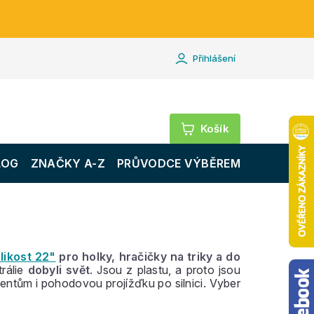
Přihlášení
Nákupní
košík
LOG
ZNAČKY A-Z
PRŮVODCE VÝBĚREM
likost 22"
pro holky, hračičky na triky a do
rálie
dobyli svět
. Jsou z plastu, a proto jsou
ntům i pohodovou projížďku po silnici. Vyber