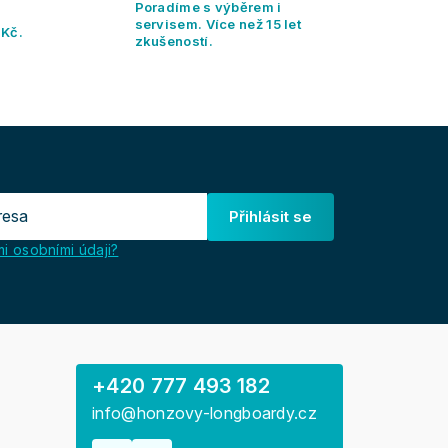
Poradíme s výběrem i
servisem. Více než 15 let
 Kč.
zkušeností.
Přihlásit se
i osobními údaji?
+420 777 493 182
info@honzovy-longboardy.cz