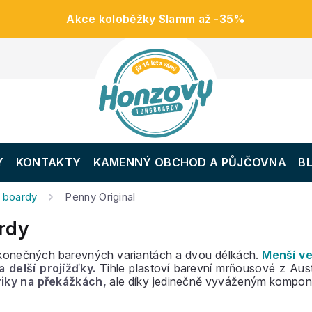
Akce koloběžky Slamm až -35%
Y
KONTAKTY
KAMENNÝ OBCHOD A PŮJČOVNA
B
 boardy
Penny Original
rdy
ekonečných barevných variantách a dvou délkách.
Menší ve
a delší projížďky.
Tihle plastoví barevní mrňousové z Aust
riky na překážkách,
ale díky jedinečně vyváženým kompone