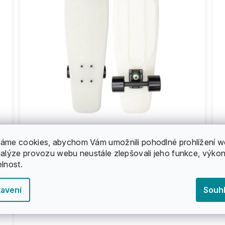
Penny - Nickel 27" - Casper - Skateboard
P
áme cookies, abychom Vám umožnili pohodlné prohlížení w
nalýze provozu webu neustále zlepšovali jeho funkce, výkon
2 950 Kč
elnost.
avení
Souh