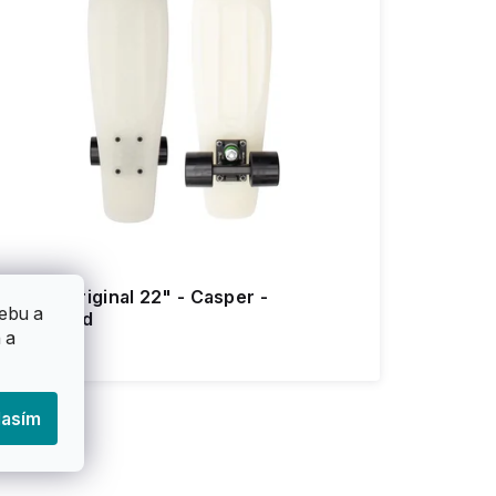
enny - Original 22" - Casper -
ebu a
Skateboard
 a
2 690 Kč
lasím