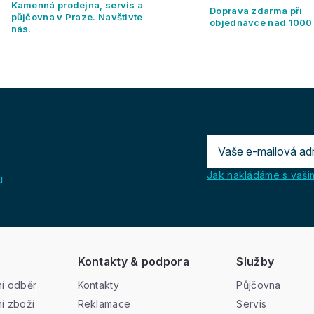
Kamenná prodejna, servis a
á
Doprava zdarma při
půjčovna v Praze. Navštivte
d
objednávce nad 1000
nás.
a
c
í
p
r
v
k
y
v
ý
p
Jak nakládáme s vašim
u
i
s
u
Kontakty & podpora
Služby
í odběr
Kontakty
Půjčovna
í zboží
Reklamace
Servis