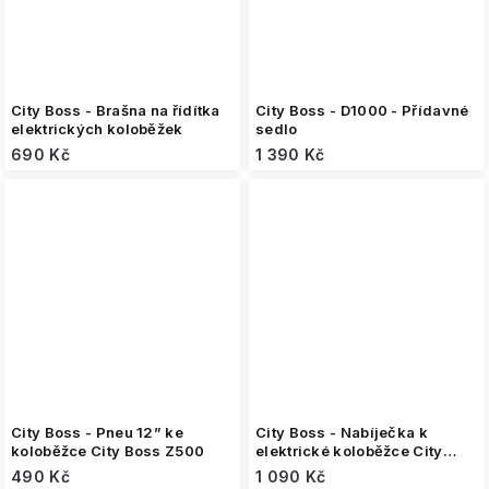
City Boss - Brašna na řídítka
City Boss - D1000 - Přídavné
elektrických koloběžek
sedlo
690 Kč
1 390 Kč
City Boss - Pneu 12” ke
City Boss - Nabíječka k
koloběžce City Boss Z500
elektrické koloběžce City
Boss Z500 (48V)
490 Kč
1 090 Kč