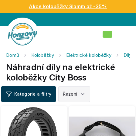
Přejít
Akce koloběžky Slamm až -35%
na
obsah
Nákupní
košík
Domů
Koloběžky
Elektrické koloběžky
Díly 
Náhradní díly na elektrické
koloběžky City Boss
V
ý
p
i
s
p
r