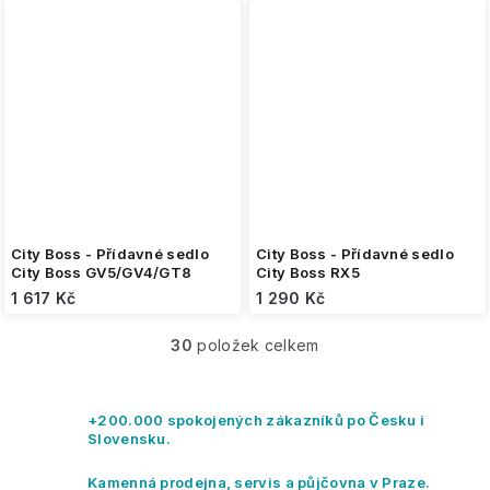
City Boss - Přídavné sedlo
City Boss - Přídavné sedlo
City Boss GV5/GV4/GT8
City Boss RX5
1 617 Kč
1 290 Kč
30
položek celkem
O
v
l
á
+200.000 spokojených zákazníků po Česku i
d
Slovensku.
a
c
Kamenná prodejna, servis a půjčovna v Praze.