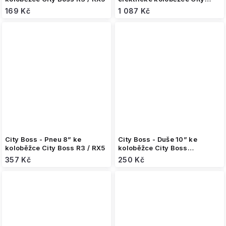
Boss D1000/GT8 (60V)
169 Kč
1 087 Kč
City Boss - Pneu 8” ke
City Boss - Duše 10” ke
koloběžce City Boss R3 / RX5
koloběžce City Boss
V4/V5/T7
357 Kč
250 Kč