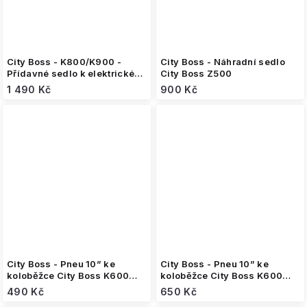
City Boss - K800/K900 -
City Boss - Náhradní sedlo
Přídavné sedlo k elektrické
City Boss Z500
koloběžce
1 490 Kč
900 Kč
City Boss - Pneu 10” ke
City Boss - Pneu 10” ke
koloběžce City Boss K600
koloběžce City Boss K600
/K1600 (L) off road
/K1600 silniční (10*3.0)
490 Kč
650 Kč