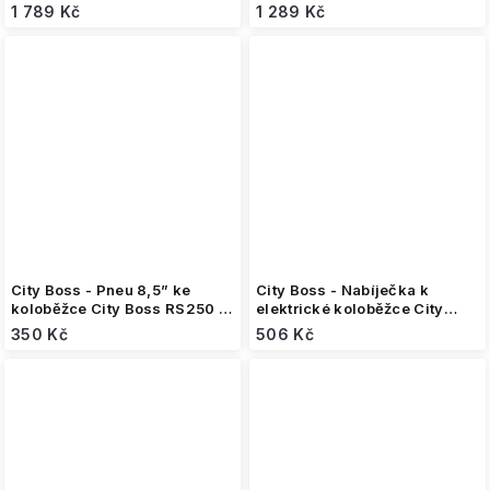
1 789 Kč
1 289 Kč
City Boss - Pneu 8,5” ke
City Boss - Nabíječka k
koloběžce City Boss RS250 /
elektrické koloběžce City
RS350
Boss GX2 (24V)
350 Kč
506 Kč