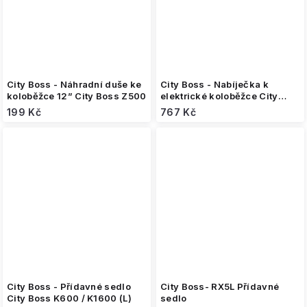
City Boss - Náhradní duše ke
City Boss - Nabíječka k
koloběžce 12” City Boss Z500
elektrické koloběžce City
Boss V5/RX5 (48V)
199 Kč
767 Kč
City Boss - Přídavné sedlo
City Boss- RX5L Přídavné
City Boss K600 / K1600 (L)
sedlo