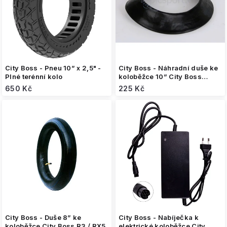
o
d
u
k
t
ů
City Boss - Pneu 10” x 2,5" -
City Boss - Náhradní duše ke
Plné terénní kolo
koloběžce 10” City Boss
RS500
650 Kč
225 Kč
City Boss - Duše 8” ke
City Boss - Nabíječka k
koloběžce City Boss R3 / RX5
elektrické koloběžce City