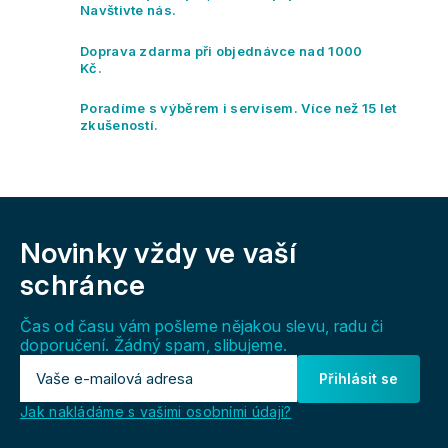
í
Navštivte nás.
p
r
Doprava zdarma při objednávce nad 1000
v
Kč.
k
y
Poradíme s výběrem i servisem. Více než 15 let
v
zkušeností.
ý
p
i
s
Z
u
á
Novinky vždy
ve vaší
p
a
schránce
t
í
Čas od času vám pošleme nějakou slevu, radu či
doporučení. Žádný spam, slibujeme.
Přihlásit se
Jak nakládáme s vašimi osobními údaji?