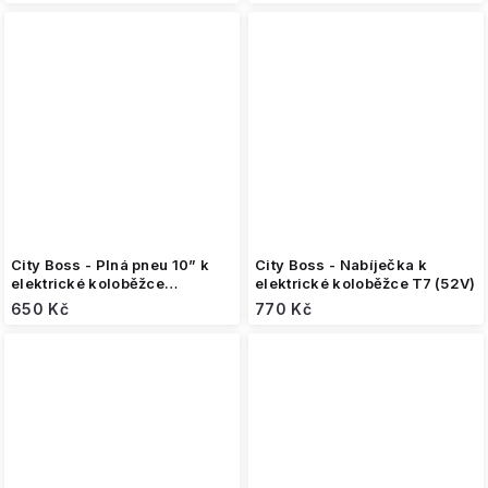
City Boss - Plná pneu 10” k
City Boss - Nabíječka k
elektrické koloběžce
elektrické koloběžce T7 (52V)
RS500/RS600
650 Kč
770 Kč