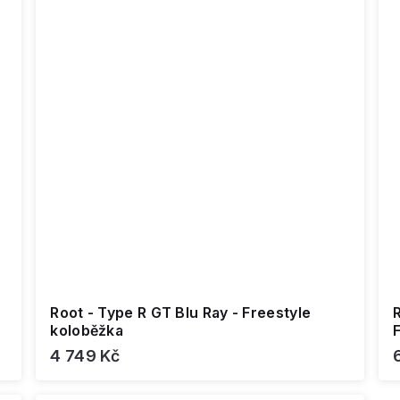
Root - Type R GT Blu Ray - Freestyle
R
koloběžka
4 749 Kč