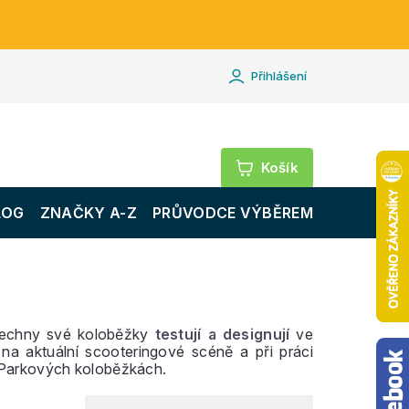
Přihlášení
Nákupní
košík
LOG
ZNAČKY A-Z
PRŮVODCE VÝBĚREM
šechny své koloběžky
testují a designují
ve
í na aktuální scooteringové scéně a při práci
 Parkových koloběžkách.