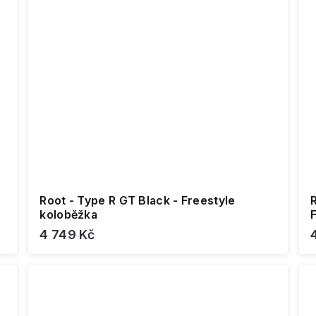
Root - Type R GT Black - Freestyle
R
koloběžka
4 749 Kč