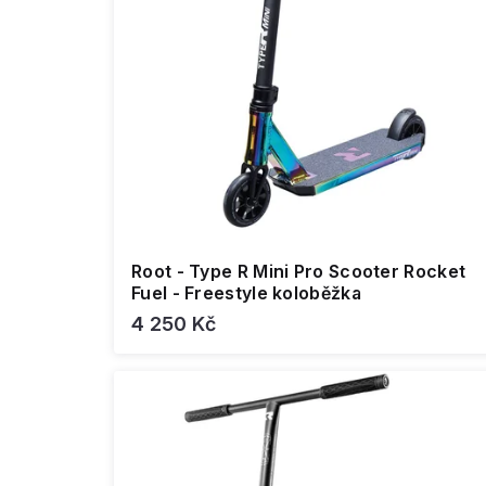
u
t
k
ů
t
ů
Root - Type R Mini Pro Scooter Rocket
Fuel - Freestyle koloběžka
4 250 Kč