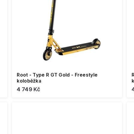
Root - Type R GT Gold - Freestyle
R
koloběžka
4 749 Kč