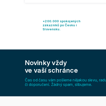
+200.000 spokojených
zákazníků po Česku i
Slovensku.
Z
á
Novinky vždy
p
a
ve vaší schránce
t
í
Čas od času vám pošleme nějakou slevu, rad
či doporučení. Žádný spam, slibujeme.