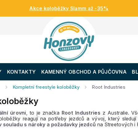
Akce koloběžky Slamm až -35%
Y
KONTAKTY
KAMENNÝ OBCHOD A PŮJČOVNA
B
y
Kompletní freestyle koloběžky
Root Industries
 koloběžky
ální úrovni
, to je značka
Root Industries
z Australie. V
koloběžky reagují na potřeby jezdců a vývoj, který sleduj
v souladu s nároky
a
požadavky jezdců
na Streetových i