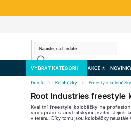
Přejít
na
obsah
VYBRAT KATEGORII
AKCE ⭐️
NOVINK
Domů
Koloběžky
Freestyle koloběžk
Root Industries freestyle
Kvalitní freestyle koloběžky
na
profesion
spolupráci s australskými jezdci
. Jejich 
v terénu. Díky tomu jsou
koloběžky
neustále