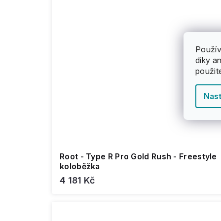
Použív
díky a
použit
Nast
Root - Type R Pro Gold Rush - Freestyle
koloběžka
4 181 Kč