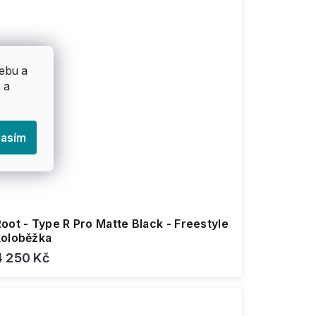
ebu a
 a
lasím
oot - Type R Pro Matte Black - Freestyle
koloběžka
4 250 Kč