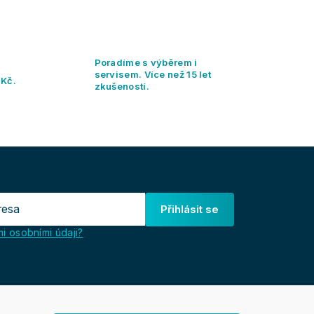
Poradíme s výběrem i
servisem. Více než 15 let
 Kč.
zkušeností.
Přihlásit se
i osobními údaji?