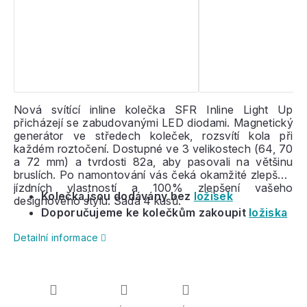
Nová svítící inline kolečka SFR Inline Light Up
přicházejí se zabudovanými LED diodami. Magnetický
generátor ve středech koleček, rozsvítí kola při
každém roztočení. Dostupné ve 3 velikostech (64, 70
a 72 mm) a tvrdosti 82a, aby pasovali na většinu
bruslích. Po namontování vás čeká okamžité zlepšení
jízdních vlastností a 100% zlepšení vašeho
Kolečka jsou dodávány bez
ložisek
designového stylu. Sada 4 kusů.
Doporučujeme ke kolečkům zakoupit
ložiska
Detailní informace