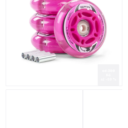
od 399
Kč
až –59 %