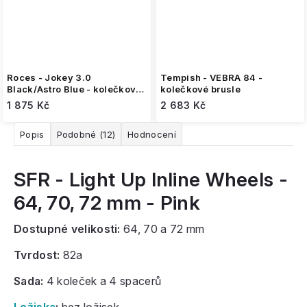
Roces - Jokey 3.0
Tempish - VEBRA 84 -
Black/Astro Blue - kolečkové
kolečkové brusle
roztahovací brusle
1 875 Kč
2 683 Kč
Popis
Podobné (12)
Hodnocení
SFR - Light Up Inline Wheels -
64, 70, 72 mm - Pink
Dostupné velikosti:
64, 70 a 72 mm
Tvrdost:
82a
Sada:
4 koleček a 4 spacerů