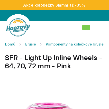
Přejít
Akce koloběžky Slamm až -35%
na
obsah
Nákupní
košík
Domů
Brusle
Komponenty na kolečkové brusle
SFR - Light Up Inline Wheels -
64, 70, 72 mm - Pink