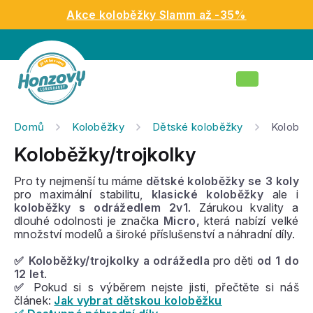
Přejít
Akce koloběžky Slamm až -35%
na
obsah
Nákupní
košík
Domů
Koloběžky
Dětské koloběžky
Koloběžk
Koloběžky/trojkolky
Pro ty nejmenší tu máme
dětské
koloběžky se 3 koly
pro maximální stabilitu,
klasické koloběžky
ale i
koloběžky s odrážedlem 2v1
. Zárukou kvality a
dlouhé odolnosti je značka
Micro,
která nabízí velké
množství modelů a široké příslušenství a náhradní díly.
✅
Koloběžky/trojkolky a odrážedla
pro děti
od 1 do
12 let
.
✅
Pokud si s výběrem nejste jisti, přečtěte si náš
článek:
Jak vybrat dětskou koloběžku