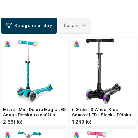
V
ý
p
i
s
p
r
o
d
u
k
t
ů
Micro - Mini Deluxe Magic LED
i-Glide - 3 Wheel Kids
Aqua - Dětská koloběžka
Scooter LED - Black - Dětská
koloběžka
2 681 Kč
1 249 Kč