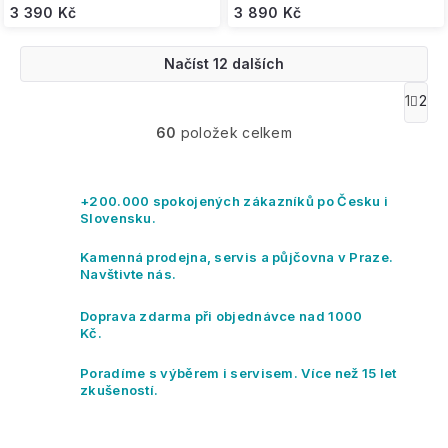
koloběžka
3 390 Kč
3 890 Kč
Načíst 12 dalších
O
1
2
S
v
t
60
položek celkem
l
r
á
á
n
d
k
a
+200.000 spokojených zákazníků po Česku i
o
c
Slovensku.
v
í
á
p
Kamenná prodejna, servis a půjčovna v Praze.
n
r
Navštivte nás.
í
v
k
Doprava zdarma při objednávce nad 1000
y
Kč.
v
ý
Poradíme s výběrem i servisem. Více než 15 let
p
zkušeností.
i
s
u