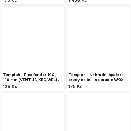
175 Kč
1 458 Kč
Tempish - Flex fender 100,
Tempish - Náhradní špalek
110 mm (VENTUS,XBD,WEL) -
brzdy na in-line brusle WOX a
Brzda
XT4
126 Kč
175 Kč