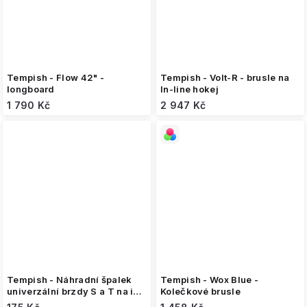
Tempish - Flow 42" -
Tempish - Volt-R - brusle na
longboard
In-line hokej
1 790 Kč
2 947 Kč
Tempish - Náhradní špalek
Tempish - Wox Blue -
univerzální brzdy S a T na in-
Kolečkové brusle
line brusle 90-110mm