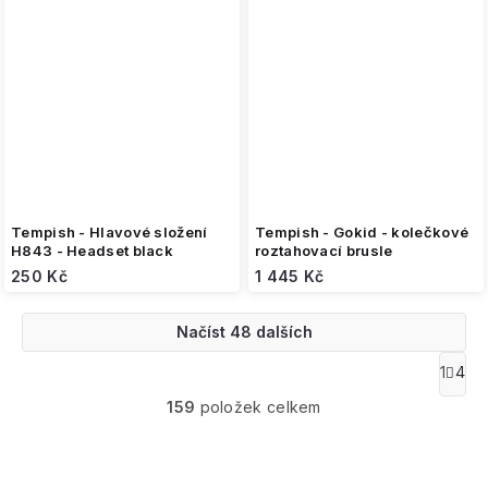
Tempish - Hlavové složení
Tempish - Gokid - kolečkové
H843 - Headset black
roztahovací brusle
250 Kč
1 445 Kč
Načíst 48 dalších
O
1
4
S
v
t
159
položek celkem
l
r
á
á
n
d
k
a