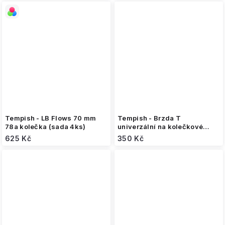
Tempish - LB Flows 70 mm
Tempish - Brzda T
78a kolečka (sada 4ks)
univerzální na kolečkové
brusle 90-110mm
625 Kč
350 Kč