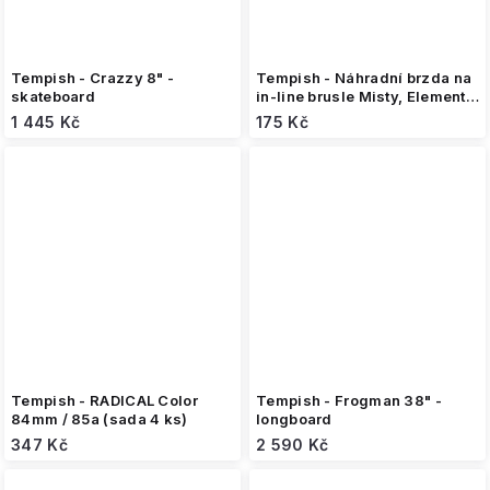
Tempish - Crazzy 8" -
Tempish - Náhradní brzda na
skateboard
in-line brusle Misty, Element,
Gokid
1 445 Kč
175 Kč
Tempish - RADICAL Color
Tempish - Frogman 38" -
84mm / 85a (sada 4 ks)
longboard
347 Kč
2 590 Kč