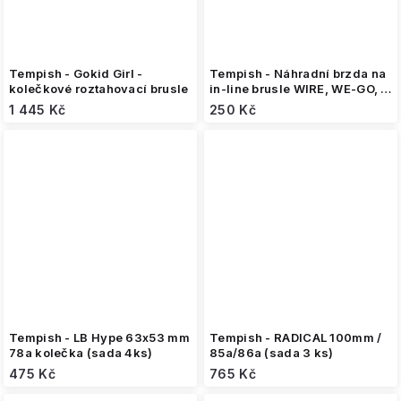
Tempish - Gokid Girl -
Tempish - Náhradní brzda na
kolečkové roztahovací brusle
in-line brusle WIRE, WE-GO, I-
GO
1 445 Kč
250 Kč
Tempish - LB Hype 63x53 mm
Tempish - RADICAL 100mm /
78a kolečka (sada 4ks)
85a/86a (sada 3 ks)
475 Kč
765 Kč