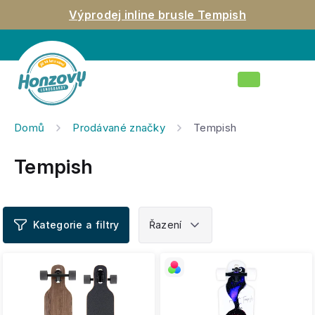
Přejít
Výprodej inline brusle Tempish
na
obsah
Nákupní
košík
Domů
Prodávané značky
Tempish
Tempish
V
ý
p
i