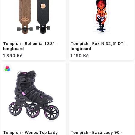
s
p
r
o
d
u
k
Tempish - Bohemia II 38" -
Tempish - Fox-N 32,5" DT -
t
longboard
longboard
ů
1 890 Kč
1 190 Kč
Tempish - Wenox Top Lady
Tempish - Ezza Lady 90 -