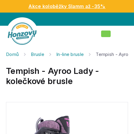
Přejít
Akce koloběžky Slamm až -35%
na
obsah
Nákupní
košík
Domů
Brusle
In-line brusle
Tempish - Ayroo 
Tempish - Ayroo Lady -
kolečkové brusle