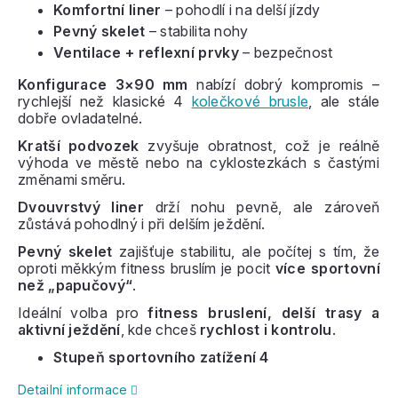
Komfortní liner
– pohodlí i na delší jízdy
Pevný skelet
– stabilita nohy
Ventilace + reflexní prvky
– bezpečnost
Konfigurace 3×90 mm
nabízí dobrý kompromis –
rychlejší než klasické 4
kolečkové brusle
, ale stále
dobře ovladatelné.
Kratší podvozek
zvyšuje obratnost, což je reálně
výhoda ve městě nebo na cyklostezkách s častými
změnami směru.
Dvouvrstvý liner
drží nohu pevně, ale zároveň
zůstává pohodlný i při delším ježdění.
Pevný skelet
zajišťuje stabilitu, ale počítej s tím, že
oproti měkkým fitness bruslím je pocit
více sportovní
než „papučový“
.
Ideální volba pro
fitness bruslení, delší trasy a
aktivní ježdění
, kde chceš
rychlost i kontrolu
.
Stupeň sportovního zatížení 4
Detailní informace