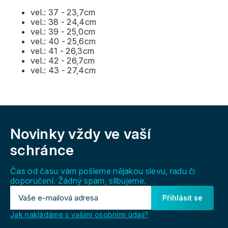
vel.: 37 - 23,7cm
vel.: 38 - 24,4cm
vel.: 39 - 25,0cm
vel.: 40 - 25,6cm
vel.: 41 - 26,3cm
vel.: 42 - 26,7cm
vel.: 43 - 27,4cm
Z
á
Novinky vždy
ve vaší
p
a
schránce
t
í
Čas od času vám pošleme nějakou slevu, radu či
doporučení. Žádný spam, slibujeme.
Přihlásit se
Jak nakládáme s vašimi osobními údaji?