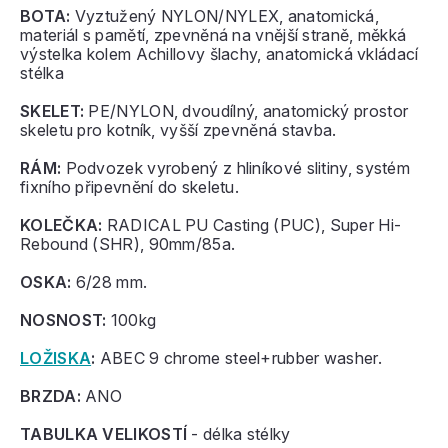
BOTA:
Vyztužený NYLON/NYLEX, anatomická,
materiál s pamětí, zpevněná na vnější straně, měkká
výstelka kolem Achillovy šlachy, anatomická vkládací
stélka
SKELET:
PE/NYLON, dvoudílný, anatomický prostor
skeletu pro kotník, vyšší zpevněná stavba.
RÁM:
Podvozek vyrobený z hliníkové slitiny, systém
fixního připevnění do skeletu.
KOLEČKA:
RADICAL PU Casting (PUC), Super Hi-
Rebound (SHR), 90mm/85a.
OSKA:
6/28 mm.
NOSNOST:
100kg
LOŽISKA
:
ABEC 9 chrome steel+rubber washer.
BRZDA:
ANO
TABULKA VELIKOSTÍ
- délka stélky