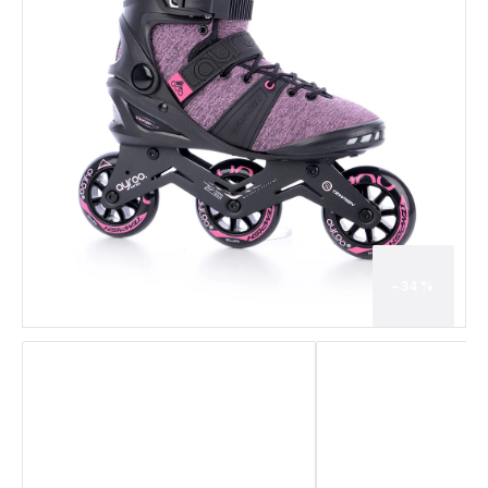
–34 %